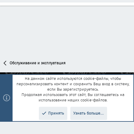
Обслуживание и эксплуатация
На данном сайте используются cookie-файлы, чтобы
персонализировать контент и сохранить Ваш вход в систему,
Обратная связь
Условия и правила
если Вы зарегистрируетесь.
Политика конфиденциальности
Помощь
Главная
R
Продолжая использовать этот сайт, Вы соглашаетесь на
S
использование наших cookie-файлов.
S
®
Community platform by XenForo
© 2010-2025 XenForo Ltd.
|
Style and
Принять
Узнать больше....
®
add-ons by ThemeHouse
Перевод от Jumuro
Верх
Низ