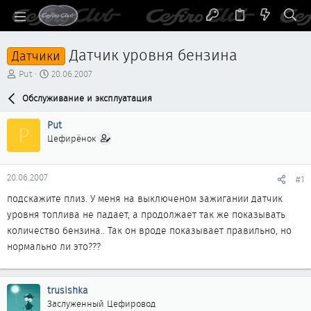
Датчик уровня бензина
Датчики
А
Д
Put
20.06.2007
в
а
т
Обслуживание и эксплуатация
т
о
а
р
н
Put
P
т
а
Цефирёнок
е
ч
м
а
ы
л
20.06.2007
#1
а
подскажите плиз. У меня на выключеном зажигании датчик
уровня топлива не падает, а продолжает так же показывать
количество бензина.. Так он вроде показывает правильно, но
нормально ли это???
trusishka
Заслуженный Цефировод