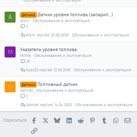
Обслуживание и эксплуатация
Датчик уровня топлива (запарил...)
A
Датчики
Altim
Обслуживание и эксплуатация
3
Altim
20.05.2005
Обслуживание и эксплуатация
Указатель уровня топлива.
M
Mikha
Обслуживание и эксплуатация
35
boss33
12.03.2018
Обслуживание и эксплуатация
Топливный датчик
G
Датчики
Gamlet
Обслуживание и эксплуатация
3
Gamlet
14.04.2003
Обслуживание и эксплуатация
Facebook
X
Bluesky
LinkedIn
Reddit
Pinterest
Tumblr
WhatsAp
Эл
Поделиться:
Ссылка