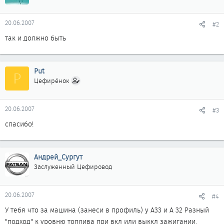
20.06.2007
#2
так и должно быть
Put
P
Цефирёнок
20.06.2007
#3
спасибо!
Андрей_Сургут
Заслуженный Цефировод
20.06.2007
#4
У тебя что за машина (занеси в профиль) у А33 и А 32 Разный
"подход" к уровню топлива при вкл или выккл зажигании.