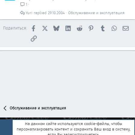
1
Yuri
29.10.2004
Обслуживание и эксплуатация
Facebook
X
Bluesky
LinkedIn
Reddit
Pinterest
Tumblr
WhatsAp
Эл
Поделиться:
Ссылка
Обслуживание и эксплуатация
На данном сайте используются cookie-файлы, чтобы
персонализировать контент и сохранить Ваш вход в систему,
Обратная связь
Условия и правила
если Вы зарегистрируетесь.