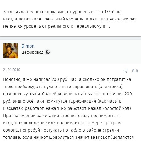
Как глючит и когда зима/лето, постоянно?
заглючила недавно, показывает уровень в + на 1\3 бака.
иногда показывает реальный уровень...в день по нескольку раз
меняется уровень от реального к нереальному в +.
Dimon
Цефировод
21.01.2010
#16
Понятно, я же написал 700 руб. час, а сколько он потратит на
твою приборку, это нужно с него спрашивать (электрика),
созвонись уточни. С моей возились пять часов, но взяли 1200
руб, видно всё таки помянутая тарификация (как часы в
шахматах, работает, нажал, не работает, нажал холостой ход).
При включении зажигания стрелка сразу поднимается в
исходное положение или поднимается по мере прогрева
солона, попробуй постучать по табло в районе стрелки
топлива, если начнет шевелиться значит зависает (цепляется