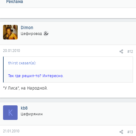
Реклама
Dimon
Цефировод
20.01.2010
#12
thirst сказал(а):
Так где решил-то? Интересно.
"У Лиса", на Народной.
kb8
K
Цефирянин
21.01.2010
#13