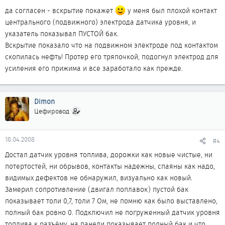
да согласен - вскрытие покажет
у меня был плохой контакт
центрального (подвижного) электрода датчика уровня, и
указатель показывал ПУСТОЙ бак.
Вскрытие показало что на подвижном электроде под контактом
скопилась нефть! Протер его тряпочкой, подогнул электрод для
усиления его прижима и все заработало как прежде.
Dimon
Цефировод
18.04.2008
#4
Достал датчик уровня топлива, дорожки как новые чистые, ни
потертостей, ни обрывов, контакты надежны, спаяны как надо,
видимых дефектов не обнаружил, визуально как новый.
Замерил сопротивление (двигал поплавок) пустой бак
показывает толи 0,7, толи 7 Ом, не помню как было выставлено,
полный бак ровно 0. Подключил не погруженный датчик уровня
топлива к разъёму, на панели показывает полный бак и что