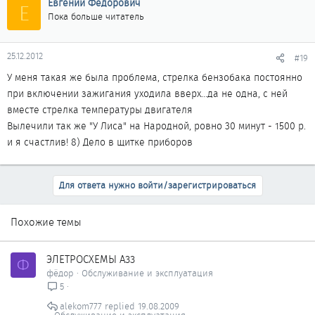
Евгений Федорович
Е
Пока больше читатель
25.12.2012
#19
У меня такая же была проблема, стрелка бензобака постоянно
при включении зажигания уходила вверх...да не одна, с ней
вместе стрелка температуры двигателя
Вылечили так же "У Лиса" на Народной, ровно 30 минут - 1500 р.
и я счастлив! 8) Дело в щитке приборов
Для ответа нужно войти/зарегистрироваться
Похожие темы
ЭЛЕТРОСХЕМЫ А33
Ф
фёдор
Обслуживание и эксплуатация
5
alekom777
19.08.2009