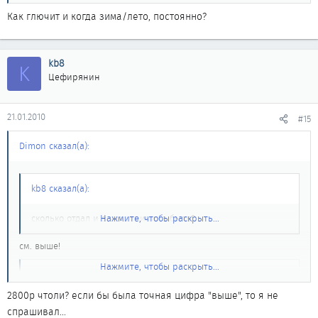
Как глючит и когда зима/лето, постоянно?
kb8
K
Цефирянин
21.01.2010
#15
Dimon сказал(а):
kb8 сказал(а):
сколько отдал и в чем причина была?
Нажмите, чтобы раскрыть...
см. выше!
Нажмите, чтобы раскрыть...
kb8 сказал(а):
2800р чтоли? если бы была точная цифра "выше", то я не
у меня тоже стрелка периодически глючит...?
Нажмите, чтобы раскрыть...
спрашивал...