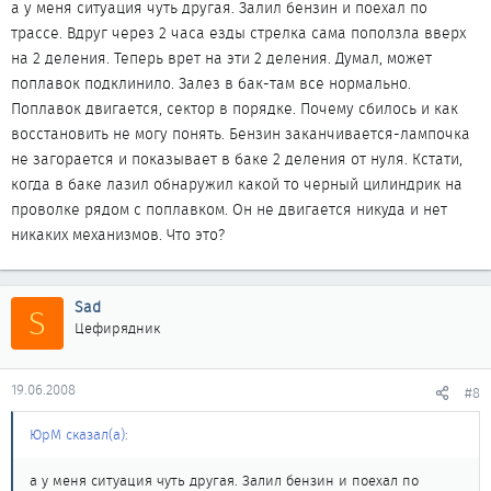
а у меня ситуация чуть другая. Залил бензин и поехал по
остальное работает как надо. Теперь я полностью оценил всю
трассе. Вдруг через 2 часа езды стрелка сама поползла вверх
прелесть суточного одометра. Начинаю искать адекватного
на 2 деления. Теперь врет на эти 2 деления. Думал, может
электрика.
поплавок подклинило. Залез в бак-там все нормально.
P.S. Где-то писали что при каждом вскрытии бензобака нужно
Поплавок двигается, сектор в порядке. Почему сбилось и как
менять уплотнительное кольцо, вскрывал уже раза три, могу
восстановить не могу понять. Бензин заканчивается-лампочка
заверить уплотнительное кольцо не разбухает и формы своей
не загорается и показывает в баке 2 деления от нуля. Кстати,
не меняет.
когда в баке лазил обнаружил какой то черный цилиндрик на
проволке рядом с поплавком. Он не двигается никуда и нет
никаких механизмов. Что это?
Sad
S
Цефирядник
19.06.2008
#8
ЮрМ сказал(а):
а у меня ситуация чуть другая. Залил бензин и поехал по