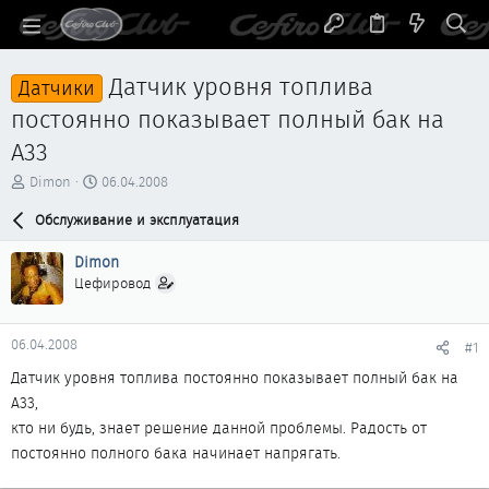
Датчик уровня топлива
Датчики
постоянно показывает полный бак на
А33
А
Д
Dimon
06.04.2008
в
а
т
Обслуживание и эксплуатация
т
о
а
р
н
Dimon
т
а
Цефировод
е
ч
м
а
ы
л
06.04.2008
#1
а
Датчик уровня топлива постоянно показывает полный бак на
А33,
кто ни будь, знает решение данной проблемы. Радость от
постоянно полного бака начинает напрягать.