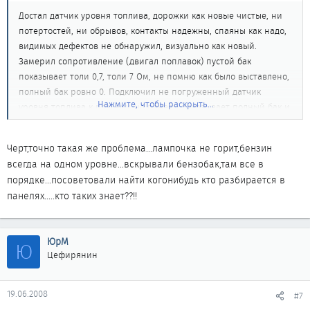
Достал датчик уровня топлива, дорожки как новые чистые, ни
потертостей, ни обрывов, контакты надежны, спаяны как надо,
видимых дефектов не обнаружил, визуально как новый.
Замерил сопротивление (двигал поплавок) пустой бак
показывает толи 0,7, толи 7 Ом, не помню как было выставлено,
полный бак ровно 0. Подключил не погруженный датчик
Нажмите, чтобы раскрыть...
уровня топлива к разъёму, на панели показывает полный бак и
что самое интересное не горит лампочка бензина (пустой бак),
я так понимаю, она должна загореться при исправном или
Черт,точно такая же проблема...лампочка не горит,бензин
если нет обрыва цепи, так как термодатчик находиться в
всегда на одном уровне...вскрывали бензобак,там все в
воздухе. Замкнул на разъёме по очерёдности все штекера (это
порядке...посоветовали найти когонибудь кто разбирается в
тот разъём, который подходит к бензобаку) реакции ноль, по
панелях.....кто таких знает??!!
прежнему показывает полный бак. Разъём подключен к
бензобаку, показывает полный бак, разъём отключен,
показывает полный бак. Снял приборную панель, проверил все
ЮрМ
Ю
разъемы, всё как надо, обрывов нигде нет, пошевелил и т.д.
Цефирянин
подключил, всё без изменений. Посмотрел схему приборной
панели в сервис мануале, за этот датчик отвечает единый
процессор, точнее из этого процессора выходят разъёмы на
19.06.2008
#7
спидометр, одометр, тахометр, ОЖ, датчик топлива, но всё