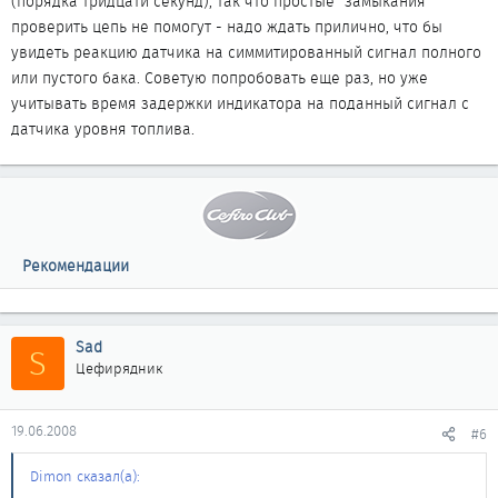
(порядка тридцати секунд), так что простые "замыкания"
разъемы, всё как надо, обрывов нигде нет, пошевелил и т.д.
проверить цепь не помогут - надо ждать прилично, что бы
подключил, всё без изменений. ...
увидеть реакцию датчика на симмитированный сигнал полного
или пустого бака. Советую попробовать еще раз, но уже
учитывать время задержки индикатора на поданный сигнал с
датчика уровня топлива.
Рекомендации
Sad
S
Цефирядник
19.06.2008
#6
Dimon сказал(а):