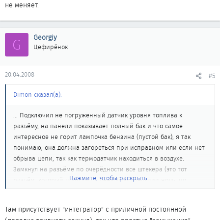
не меняет.
Georgiy
G
Цефирёнок
20.04.2008
#5
Dimon сказал(а):
... Подключил не погруженный датчик уровня топлива к
разъёму, на панели показывает полный бак и что самое
интересное не горит лампочка бензина (пустой бак), я так
понимаю, она должна загореться при исправном или если нет
обрыва цепи, так как термодатчик находиться в воздухе.
Замкнул на разъёме по очерёдности все штекера (это тот
Нажмите, чтобы раскрыть...
разъём, который подходит к бензобаку) реакции ноль, по
прежнему показывает полный бак. Разъём подключен к
бензобаку, показывает полный бак, разъём отключен,
Там присутствует "интегратор" с приличной постоянной
показывает полный бак. Снял приборную панель, проверил все