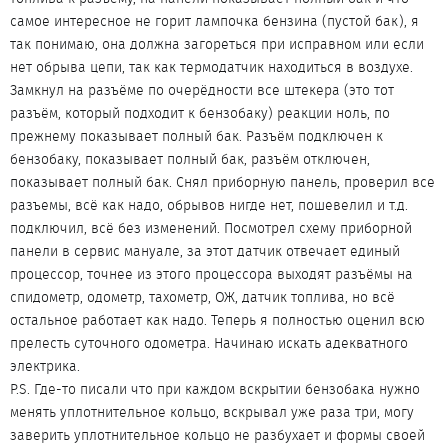
самое интересное не горит лампочка бензина (пустой бак), я
так понимаю, она должна загореться при исправном или если
нет обрыва цепи, так как термодатчик находиться в воздухе.
Замкнул на разъёме по очерёдности все штекера (это тот
разъём, который подходит к бензобаку) реакции ноль, по
прежнему показывает полный бак. Разъём подключен к
бензобаку, показывает полный бак, разъём отключен,
показывает полный бак. Снял приборную панель, проверил все
разъемы, всё как надо, обрывов нигде нет, пошевелил и т.д.
подключил, всё без изменений. Посмотрел схему приборной
панели в сервис мануале, за этот датчик отвечает единый
процессор, точнее из этого процессора выходят разъёмы на
спидометр, одометр, тахометр, ОЖ, датчик топлива, но всё
остальное работает как надо. Теперь я полностью оценил всю
прелесть суточного одометра. Начинаю искать адекватного
электрика.
P.S. Где-то писали что при каждом вскрытии бензобака нужно
менять уплотнительное кольцо, вскрывал уже раза три, могу
заверить уплотнительное кольцо не разбухает и формы своей