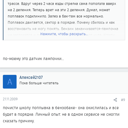
трассе. Вдруг через 2 часа езды стрелка сама поползла вверх
на 2 деления. Теперь врет на эти 2 деления. Думал, может
поплавок подклинило. Залез в бак-там все нормально.
Поплавок двигается, сектор в порядке. Почему сбилось и как
восстановить не могу понять. Бензин заканчивается-лампочка
Нажмите, чтобы раскрыть...
не загорается и показывает в баке 2 деления от нуля. Кстати,
когда в баке лазил обнаружил какой то черный цилиндрик на
проволке рядом с поплавком. Он не двигается никуда и нет
никаких механизмов. Что это?
по-моему это датчик лампочки...
Алексей2107
А
Пока больше читатель
21.11.2009
#9
почисти школу поплывка в бензобаке- она окислилась и все
будет в порядке. Личный опыт. не в одном сервисе не смогли
сказать причину.