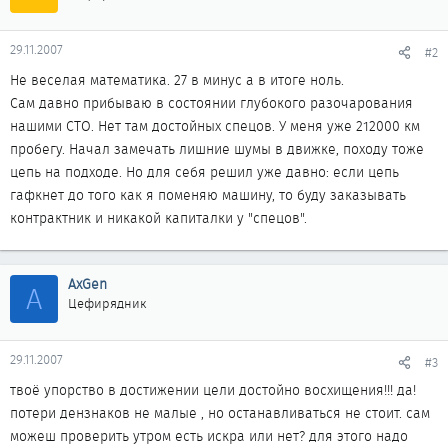
29.11.2007
#2
Не веселая математика. 27 в минус а в итоге ноль.
Сам давно прибываю в состоянии глубокого разочарования
нашими СТО. Нет там достойных спецов. У меня уже 212000 км
пробегу. Начал замечать лишние шумы в движке, походу тоже
цепь на подходе. Но для себя решил уже давно: если цепь
гафкнет до того как я поменяю машину, то буду заказывать
контрактник и никакой капиталки у "спецов".
AxGen
A
Цефирядник
29.11.2007
#3
твоё упорство в достижении цели достойно восхищения!!! да!
потери дензнаков не малые , но останавливаться не стоит. сам
можеш проверить утром есть искра или нет? для этого надо