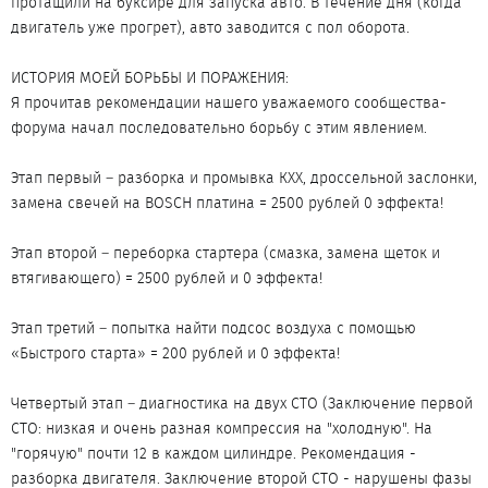
протащили на буксире для запуска авто. В течение дня (когда
двигатель уже прогрет), авто заводится с пол оборота.
ИСТОРИЯ МОЕЙ БОРЬБЫ И ПОРАЖЕНИЯ:
Я прочитав рекомендации нашего уважаемого сообщества-
форума начал последовательно борьбу с этим явлением.
Этап первый – разборка и промывка КХХ, дроссельной заслонки,
замена свечей на BOSCH платина = 2500 рублей 0 эффекта!
Этап второй – переборка стартера (смазка, замена щеток и
втягивающего) = 2500 рублей и 0 эффекта!
Этап третий – попытка найти подсос воздуха с помощью
«Быстрого старта» = 200 рублей и 0 эффекта!
Четвертый этап – диагностика на двух СТО (Заключение первой
СТО: низкая и очень разная компрессия на "холодную". На
"горячую" почти 12 в каждом цилиндре. Рекомендация -
разборка двигателя. Заключение второй СТО - нарушены фазы