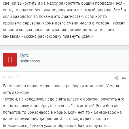
свечки выкрутить и на массу закоротить общим проводом. если
есть , то прысни бензина медшприцом в каждый цилиндр 3см3 и
если заведётся то покажи это диагностам. если нет то
проблема серьёзна. кроме всего смени масло в моторе - может
левое и кольца после остывания движки не ходят в своих
канавках - можно раскоксовку ливануть. удачи.
Пупс
П
Цефировод
29.11.2007
#4
Да масло он вроде менял, после разборки двигателя. У меня
есть две идеи:
1)Утром, на холодную, надо снять шланг с обратки, опустить его
в полторашку и повернуть ключ на "зажигание". Если бензин
польется, то бензонасос в норме. Если нет, то - бензонасос не
давит положенное давление. А за ночь, через клапан на
бензонасосе, бензин уходит обратно в бак и получается