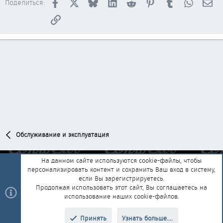
Facebook
X
Bluesky
LinkedIn
Reddit
Pinterest
Tumblr
WhatsAp
Эл
Поделиться:
Ссылка
Обслуживание и эксплуатация
На данном сайте используются cookie-файлы, чтобы
персонализировать контент и сохранить Ваш вход в систему,
Обратная связь
Условия и правила
если Вы зарегистрируетесь.
Политика конфиденциальности
Помощь
Главная
R
Продолжая использовать этот сайт, Вы соглашаетесь на
S
использование наших cookie-файлов.
S
®
Community platform by XenForo
© 2010-2025 XenForo Ltd.
|
Style and
Принять
Узнать больше....
®
add-ons by ThemeHouse
Перевод от Jumuro
Верх
Низ