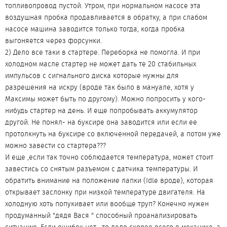
топливопровод пустой. Утром, при нормальном насосе эта
воздушная пробка продавливается в обратку, а при слабом
насосе машина заводится только тогда, когда пробка
выгоняется через форсунки.
2) Дело все таки в стартере. Переборка не помогла. И при
холодном масле стартер не может дать те 20 стабильных
импульсов с сигнального диска которые нужны для
разрешения на искру (вроде так было в мануале, хотя у
Максимы может быть по другому). Можно попросить у кого-
нибудь стартер на день. И еще попробывать аккумулятор
другой. Не понял- на буксире она заводится или если ее
протолкнуть на буксире со включенной передачей, а потом уже
можно завести со стартера???
И еще ,если так точно соблюдается температура, может стоит
завестись со снятым разъемом с датчика температуры. И
обратить внимание на положение лапки (Idle вроде), которая
открывает заслонку при низкой температуре двигателя. На
холодную хоть попукивает или вообще труп? Конечно нужен
продуманный "дядя Вася " способный проанализировать