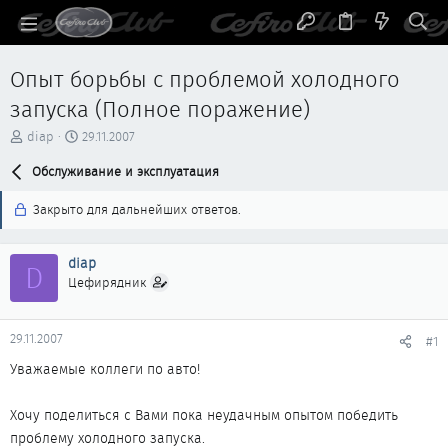
Опыт борьбы с проблемой холодного
запуска (Полное поражение)
А
Д
diap
29.11.2007
в
а
т
Обслуживание и эксплуатация
т
о
а
р
н
Закрыто для дальнейших ответов.
т
а
е
ч
м
а
diap
D
ы
л
Цефирядник
а
29.11.2007
#1
Уважаемые коллеги по авто!
Хочу поделиться с Вами пока неудачным опытом победить
проблему холодного запуска.