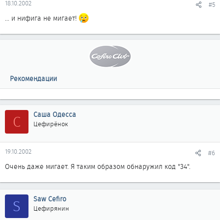
18.10.2002
#5
... и нифига не мигает!
Рекомендации
Саша Одесса
С
Цефирёнок
19.10.2002
#6
Очень даже мигает. Я таким образом обнаружил код "34".
Saw Cefiro
S
Цефирянин