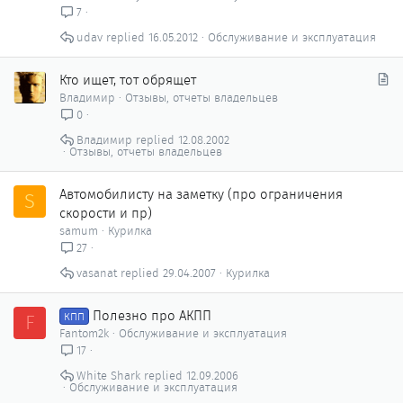
7
udav
16.05.2012
Обслуживание и эксплуатация
С
Кто ищет, тот обрящет
т
Владимир
Отзывы, отчеты владельцев
а
0
т
Владимир
12.08.2002
ь
Отзывы, отчеты владельцев
я
Автомобилисту на заметку (про ограничения
S
скорости и пр)
samum
Курилка
27
vasanat
29.04.2007
Курилка
Полезно про АКПП
F
КПП
Fantom2k
Обслуживание и эксплуатация
17
White Shark
12.09.2006
Обслуживание и эксплуатация