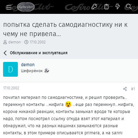
попытка сделать самодиагностику ни к
чему не привела...
А
Д
demon
17.10.2002
в
а
т
Обслуживание и эксплуатация
т
о
а
р
н
demon
D
т
а
Цефирёнок
е
ч
м
а
ы
л
17.10.2002
#1
а
почитал материал по самодиагностике, и решил проверить...
перемкнул контакты ...нифига
...еще раз перемкнул...нифига,
короче никакой реакции, контакты замыкал вроде те которые
надо, потом посмотрел ссылку откуда взят этот материал и
обнаружил, что на разных машинах замыкаются разные
контакты, в этом примере описывается primera, а на sanni