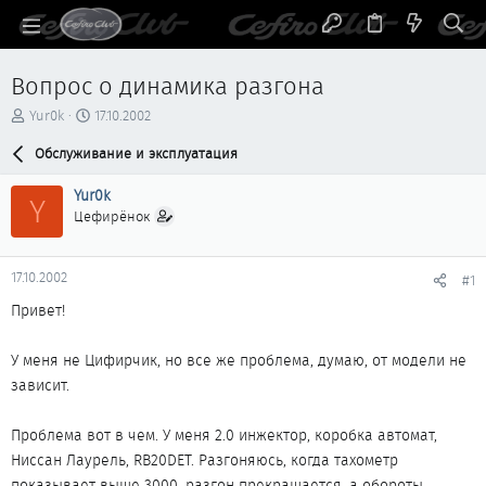
Вопрос о динамика разгона
А
Д
Yur0k
17.10.2002
в
а
т
Обслуживание и эксплуатация
т
о
а
р
н
Yur0k
Y
т
а
Цефирёнок
е
ч
м
а
ы
л
17.10.2002
#1
а
Привет!
У меня не Цифирчик, но все же проблема, думаю, от модели не
зависит.
Проблема вот в чем. У меня 2.0 инжектор, коробка автомат,
Ниссан Лаурель, RB20DET. Разгоняюсь, когда тахометр
показывает выше 3000, разгон прекращается, а обороты