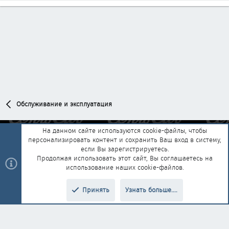
Обслуживание и эксплуатация
На данном сайте используются cookie-файлы, чтобы
персонализировать контент и сохранить Ваш вход в систему,
Обратная связь
Условия и правила
если Вы зарегистрируетесь.
Политика конфиденциальности
Помощь
Главная
R
Продолжая использовать этот сайт, Вы соглашаетесь на
S
использование наших cookie-файлов.
S
®
Community platform by XenForo
© 2010-2025 XenForo Ltd.
|
Style and
Принять
Узнать больше....
®
add-ons by ThemeHouse
Перевод от Jumuro
Верх
Низ