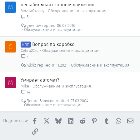
нестабильная скорость движения
M
Mozila0kosoy
Обслуживание и эксплуатация
5
gavrilov
06.08.2016
Обслуживание и эксплуатация
Вопрос по коробке
C
КПП
Cefiro22ru
Обслуживание и эксплуатация
7
Alixiz
01.11.2021
Обслуживание и эксплуатация
Умирает автомат?!
M
Mike
Обслуживание и эксплуатация
14
Денис Балясов
07.03.2004
Обслуживание и эксплуатация
Facebook
X
Bluesky
LinkedIn
Reddit
Pinterest
Tumblr
WhatsAp
Эл
Поделиться:
Ссылка