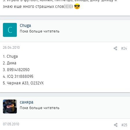
знаю еще много страшных слов))))))
Chuga
C
Пока больше читатель
26.04.2010
#24
1. Chuga
2. Дима
3. 89514182050
4. ICQ 311888095
5. Черная А33, О232УХ
саняра
Пока больше читатель
07.05.2010
#25