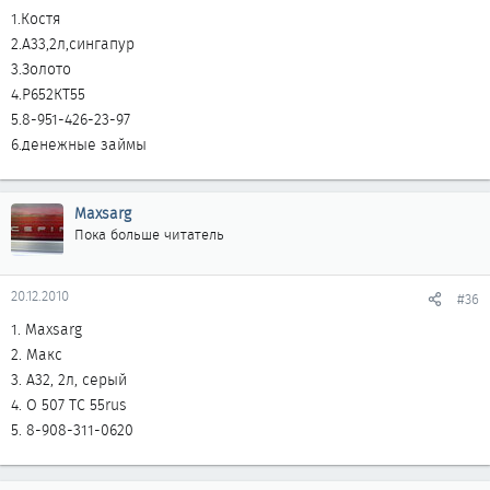
1.Костя
2.А33,2л,сингапур
3.Золото
4.Р652КТ55
5.8-951-426-23-97
6.денежные займы
Maxsarg
Пока больше читатель
20.12.2010
#36
1. Maxsarg
2. Макс
3. A32, 2л, серый
4. О 507 ТС 55rus
5. 8-908-311-0620