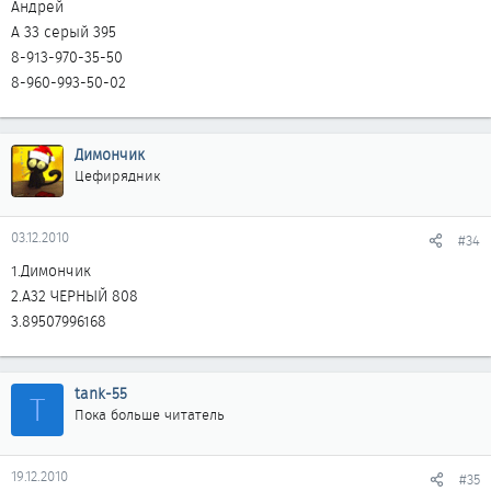
Андрей
А 33 серый 395
8-913-970-35-50
8-960-993-50-02
Димончик
Цефирядник
03.12.2010
#34
1.Димончик
2.А32 ЧЕРНЫЙ 808
3.89507996168
tank-55
T
Пока больше читатель
19.12.2010
#35