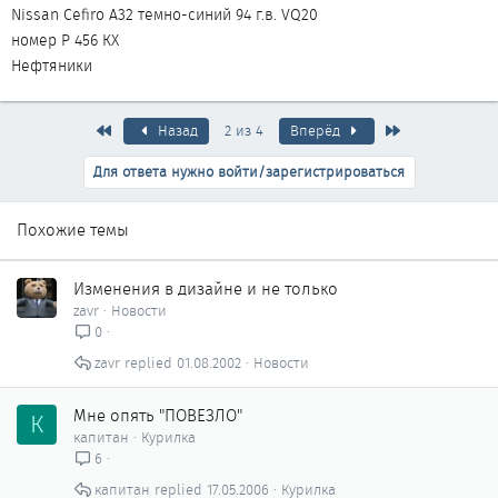
Nissan Cefiro A32 темно-синий 94 г.в. VQ20
номер Р 456 КХ
Нефтяники
Первый
Последняя
Назад
2 из 4
Вперёд
Для ответа нужно войти/зарегистрироваться
Похожие темы
Изменения в дизайне и не только
zavr
Новости
0
zavr
01.08.2002
Новости
Мне опять "ПОВЕЗЛО"
К
капитан
Курилка
6
капитан
17.05.2006
Курилка