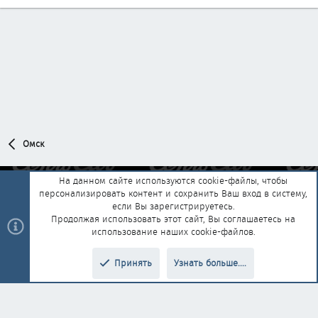
Омск
На данном сайте используются cookie-файлы, чтобы
персонализировать контент и сохранить Ваш вход в систему,
Обратная связь
Условия и правила
если Вы зарегистрируетесь.
Политика конфиденциальности
Помощь
Главная
R
Продолжая использовать этот сайт, Вы соглашаетесь на
S
использование наших cookie-файлов.
S
®
Community platform by XenForo
© 2010-2025 XenForo Ltd.
|
Style and
Принять
Узнать больше....
®
add-ons by ThemeHouse
Перевод от Jumuro
Верх
Низ