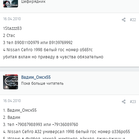
Цефирядник
16.04.2010
#22
1Stazzz83
2 Стас
3 тел 89081100979 или 89139769992
4 Nissan Cefiro 1998 белый гос номер о565тс
убитая вхлам но приведу в чувства обязательно
Вадим_Омск55
Пока больше читатель
16.04.2010
#23
1. Вадим_Омск55
2. Вадим
3. тел +79087988993 или +79136089760
4. Nissan Cefiro А32 универсал 1998 белый гос номер о336ро55
5. Играю в футбол, хоккей, нинтендо, айкидо, джиу-джицу и