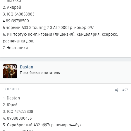
1. mak-80
2. Андрей
3. ICQ 640858883
4.89139798500
5.черный А33 S.touring 2.0 AT 2000г.р. номер 097
6. ИП торгую комп.играми (лицензия), канцелярия, ксерокс,
распечатка док.
7. Нефтяники
Dastan
Пока больше читатель
12.07.2010
#27
1. Dastan
2. Юрий
3. ICQ 424273838
4. 89088080456
5. Серебристый А32 1997г.р. номер о448ух