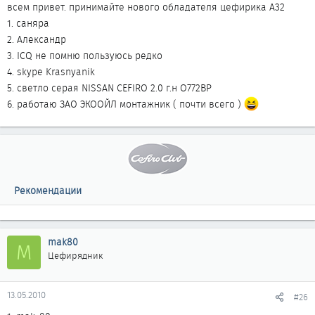
всем привет. принимайте нового обладателя цефирика А32
1. саняра
2. Александр
3. ICQ не помню пользуюсь редко
4. skype Krasnyanik
5. светло серая NISSAN CEFIRO 2.0 г.н О772ВР
6. работаю ЗАО ЭКООЙЛ монтажник ( почти всего )
Рекомендации
mak80
M
Цефирядник
13.05.2010
#26