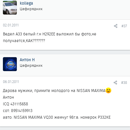
kollega
Цефирядник
02.01.2011
#37
Ведел А33 белый г.н Н292ЕЕ выложил бы фото,не
получается,КАК???????
Антон Н
Цефирядник
06.01.2011
#38
Дарова мужики, примите молодого на NISSAN MAXIMA
Антон
ICQ 431115658
сот: 89514159913
авто: NISSAN MAXIMA VQ30 жемчуг 98г.в. номерок Р332КЕ