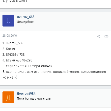
6. учусь в ОМГУ
uvarov_666
U
Цефирёнок
28.08.2010
#28
1. uvarov_666
2. Костя
3. 89136541738
4. аська 458484296
5. серебристая кефира о084ех
6. все по системам отопления, водоснабжения, водоотведения
ко мне =)
Дмитри1984
Д
Пока больше читатель