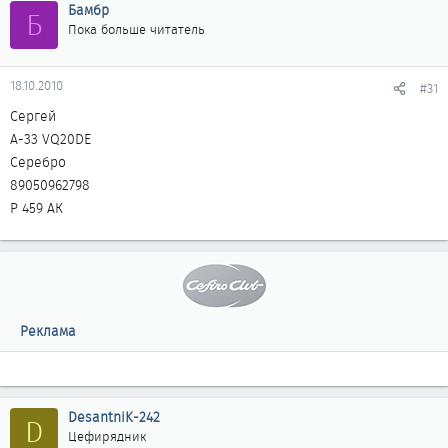
Бамбр
Б
Пока больше читатель
18.10.2010
#31
Сергей
А-33 VQ20DE
Серебро
89050962798
Р 459 АК
Реклама
DesantniK-242
D
Цефирядник