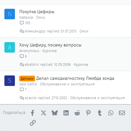
Покупка Цефиры.
N
Nata4ka
Омск
195
Александрр
01.07.2013
Омск
Хочу Цефиру, посему вопросы
A
Anonymous
Курилка
6
ebabkin
10.05.2006
Курилка
Делал самодиагностику Лямбда зонда
S
Датчики
Saw Cefiro
Обслуживание и эксплуатация
7
aLexUs
27.10.2002
Обслуживание и эксплуатация
Facebook
X
Bluesky
LinkedIn
Reddit
Pinterest
Tumblr
WhatsAp
Эл
Поделиться:
Ссылка