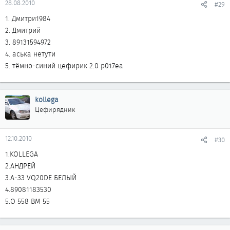
28.08.2010
#29
1. Дмитри1984
2. Дмитрий
3. 89131594972
4. аська нетути
5. тёмно-синий цефирик 2.0 р017еа
kollega
Цефирядник
12.10.2010
#30
1.KOLLEGA
2.АНДРЕЙ
3.А-33 VQ20DE БЕЛЫЙ
4.89081183530
5.О 558 ВМ 55