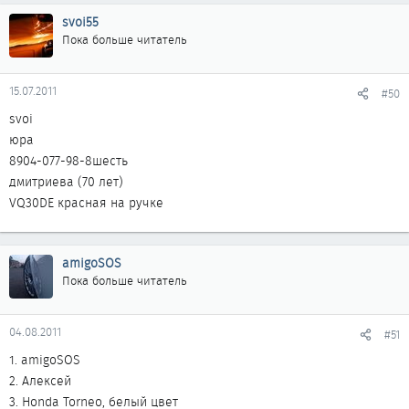
svoi55
Пока больше читатель
15.07.2011
#50
svoi
юра
8904-077-98-8шесть
дмитриева (70 лет)
VQ30DE красная на ручке
amigoSOS
Пока больше читатель
04.08.2011
#51
1. amigoSOS
2. Алексей
3. Honda Torneo, белый цвет