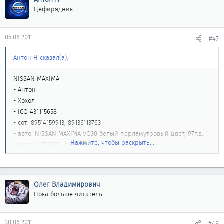
Цефирядник
05.06.2011
#47
Антон Н сказал(а):
NISSAN MAXIMA
- Антон
- Хохол
- ICQ 431115658
- сот: 89514159913, 89136113763
- авто: NISSAN MAXIMA VQ30 белый перламутровый цвет, 97г.в.
Нажмите, чтобы раскрыть...
номерок Р332КЕ, Амур
)
Олег Владимирович
Пока больше читатель
30.06.2011
#48