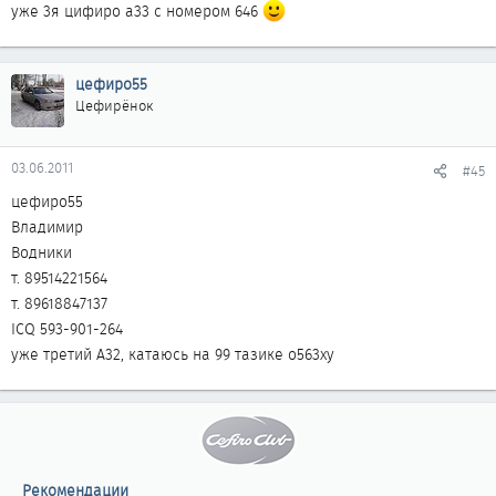
уже 3я цифиро а33 с номером 646
цефиро55
Цефирёнок
03.06.2011
#45
цефиро55
Владимир
Водники
т. 89514221564
т. 89618847137
ICQ 593-901-264
уже третий А32, катаюсь на 99 тазике о563ху
Рекомендации