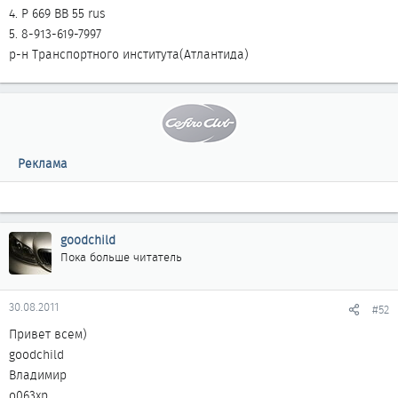
4. Р 669 ВВ 55 rus
5. 8-913-619-7997
р-н Транспортного института(Атлантида)
Реклама
goodchild
Пока больше читатель
30.08.2011
#52
Привет всем)
goodchild
Владимир
о063xp