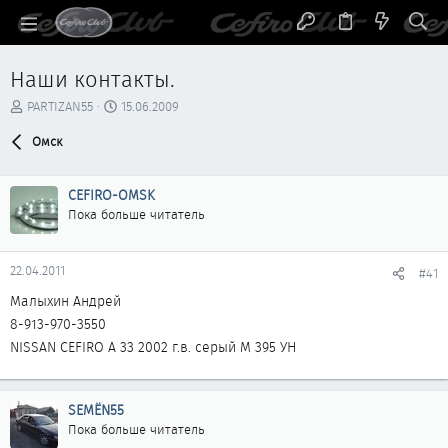
Наши контакты.
А
Д
PARTIZAN55
15.06.2009
в
а
т
Омск
т
о
а
р
н
CEFIRO-OMSK
т
а
е
ч
Пока больше читатель
м
а
ы
л
а
22.04.2011
#41
Малыхин Андрей
8-913-970-3550
NISSAN CEFIRO А 33 2002 г.в. серый М 395 УН
SEMЁN55
Пока больше читатель