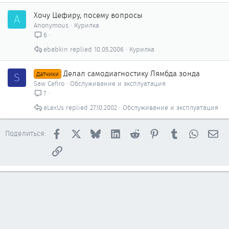
Хочу Цефиру, посему вопросы
A
Anonymous
Курилка
6
ebabkin
10.05.2006
Курилка
Делал самодиагностику Лямбда зонда
S
Датчики
Saw Cefiro
Обслуживание и эксплуатация
7
aLexUs
27.10.2002
Обслуживание и эксплуатация
Facebook
X
Bluesky
LinkedIn
Reddit
Pinterest
Tumblr
WhatsAp
Эл
Поделиться:
Ссылка