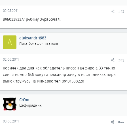
02.05.2011
#42
89503393377 р404му 34рабочая.
aleksandr 1983
A
Пока больше читатель
02.06.2011
#43
новичек два дня как обладатель ниссан цефиро а 33 темно
синяя номер 646 зовут александр живу в нефтянниках перв
рынок тружусь на Инмарко тел 89131588220
CrOm
Цефирядник
03.06.2011
#44