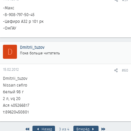
-Макс
-8-908-797-50-45
-Цефиро А32 р 101 рк
-ОмГАУ
Dmitrii_tuzov
D
Пока больше читатель
15.02.2012
#60
Dmitrii_tuzov
Nissan cefiro
белый 98 г
2 л, vq 20
Ася 405266817
т.89620450801
Первый
Последняя
Назад
3 из 4
Вперёд