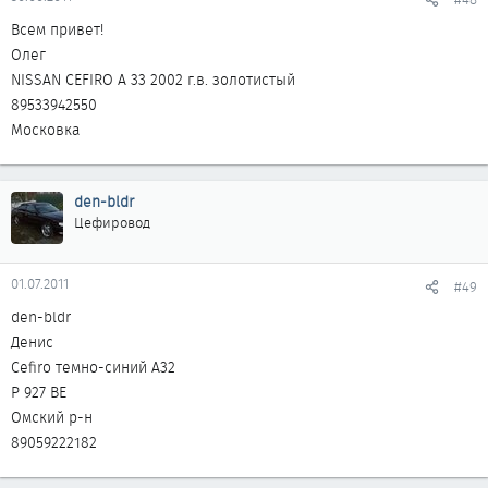
Всем привет!
Олег
NISSAN CEFIRO А 33 2002 г.в. золотистый
89533942550
Московка
den-bldr
Цефировод
01.07.2011
#49
den-bldr
Денис
Cefiro темно-синий А32
Р 927 ВЕ
Омский р-н
89059222182