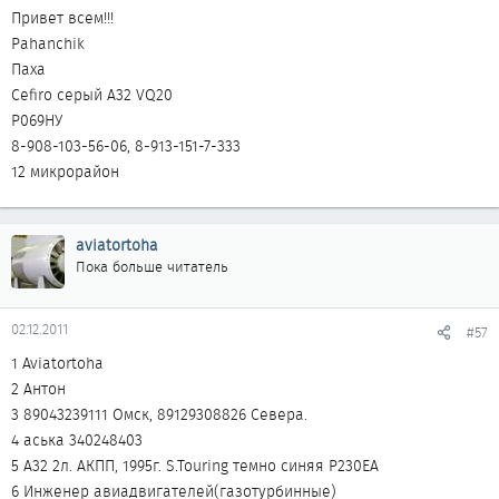
Привет всем!!!
Pahanchik
Паха
Cefiro серый А32 VQ20
Р069НУ
8-908-103-56-06, 8-913-151-7-333
12 микрорайон
aviatortoha
Пока больше читатель
02.12.2011
#57
1 Aviatortoha
2 Антон
3 89043239111 Омск, 89129308826 Севера.
4 аська 340248403
5 А32 2л. АКПП, 1995г. S.Touring темно синяя Р230ЕА
6 Инженер авиадвигателей(газотурбинные)