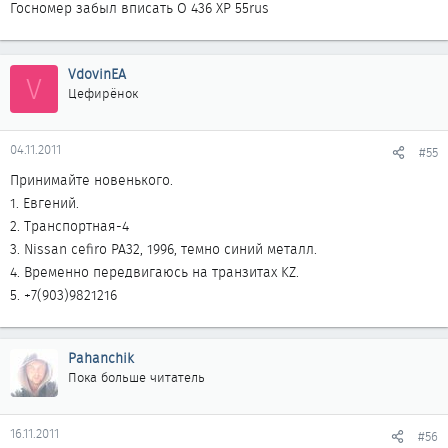
Госномер забыл вписать О 436 ХР 55rus
VdovinEA
V
Цефирёнок
04.11.2011
#55
Принимайте новенького.
1. Евгений.
2. Транспортная-4
3. Nissan cefiro PA32, 1996, темно синий металл.
4. Временно передвигаюсь на транзитах KZ.
5. +7(903)9821216
Pahanchik
Пока больше читатель
16.11.2011
#56