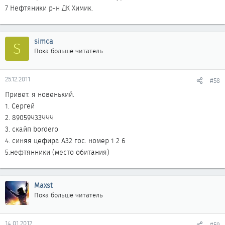
7 Нефтяники р-н ДК Химик.
simca
S
Пока больше читатель
25.12.2011
#58
Привет. я новенький.
1. Сергей
2. 89059Ч33ЧЧЧ
3. скайп bordero
4. синяя цефира А32 гос. номер 1 2 6
5.нефтянники (место обитания)
Maxst
Пока больше читатель
14.01.2012
#59