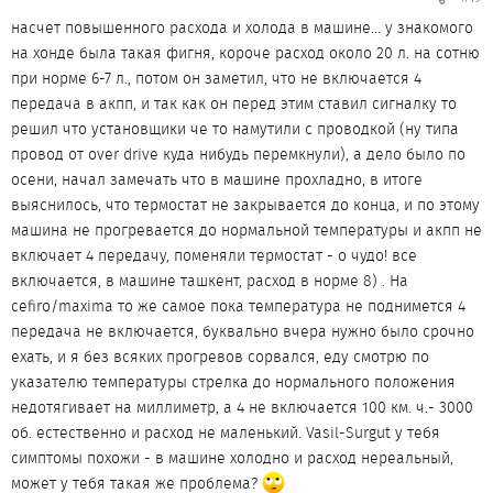
насчет повышенного расхода и холода в машине... у знакомого
на хонде была такая фигня, короче расход около 20 л. на сотню
при норме 6-7 л., потом он заметил, что не включается 4
передача в акпп, и так как он перед этим ставил сигналку то
решил что установщики че то намутили с проводкой (ну типа
провод от over drive куда нибудь перемкнули), а дело было по
осени, начал замечать что в машине прохладно, в итоге
выяснилось, что термостат не закрывается до конца, и по этому
машина не прогревается до нормальной температуры и акпп не
включает 4 передачу, поменяли термостат - о чудо! все
включается, в машине ташкент, расход в норме 8) . На
cefiro/maxima то же самое пока температура не поднимется 4
передача не включается, буквально вчера нужно было срочно
ехать, и я без всяких прогревов сорвался, еду смотрю по
указателю температуры стрелка до нормального положения
недотягивает на миллиметр, а 4 не включается 100 км. ч.- 3000
об. естественно и расход не маленький. Vasil-Surgut у тебя
симптомы похожи - в машине холодно и расход нереальный,
может у тебя такая же проблема?