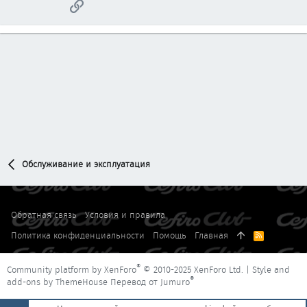
Ссылка
Обслуживание и эксплуатация
Обратная связь
Условия и правила
Политика конфиденциальности
Помощь
Главная
R
S
S
®
Community platform by XenForo
© 2010-2025 XenForo Ltd.
|
Style and
®
add-ons by ThemeHouse
Перевод от Jumuro