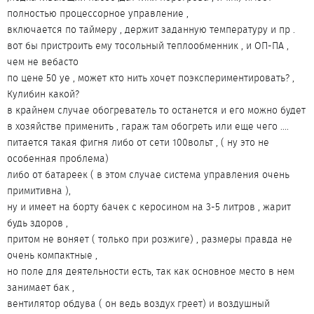
полностью процессорное управление ,
включается по таймеру , держит заданную температуру и пр .
вот бы пристроить ему тосольный теплообменник , и ОП-ПА ,
чем не вебасто
по цене 50 уе , может кто нить хочет поэкспериментировать? ,
Кулибин какой?
в крайнем случае обогреватель то останется и его можно будет
в хозяйстве применить , гараж там обогреть или еще чего ....
питается такая фигня либо от сети 100вольт , ( ну это не
особенная проблема)
либо от батареек ( в этом случае система управления очень
примитивна ),
ну и имеет на борту бачек с керосином на 3-5 литров , жарит
будь здоров ,
притом не воняет ( только при розжиге) , размеры правда не
очень компактные ,
но поле для деятельности есть, так как основное место в нем
занимает бак ,
вентилятор обдува ( он ведь воздух греет) и воздушный