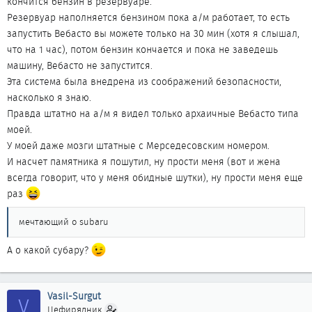
кончится бензин в резервуаре.
Резервуар наполняется бензином пока а/м работает, то есть
запустить Вебасто вы можете только на 30 мин (хотя я слышал,
что на 1 час), потом бензин кончается и пока не заведешь
машину, Вебасто не запустится.
Эта система была внедрена из соображений безопасности,
насколько я знаю.
Правда штатно на а/м я видел только архаичные Вебасто типа
моей.
У моей даже мозги штатные с Мерседесовским номером.
И насчет памятника я пошутил, ну прости меня (вот и жена
всегда говорит, что у меня обидные шутки), ну прости меня еще
раз
мечтающий о subaru
А о какой субару?
Vasil-Surgut
V
Цефирядник