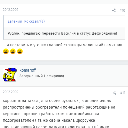
20.12.2002
#10
Евгений_Кс сказал(а):
Руслан, предлагаю перевести Василия в статус Цефирядника!
... и поставить в уголке главной страницы маленький памятник
komaroff
Заслуженный Цефировод
20.12.2002
#11
короче тема такая , для очень рукастых , в японии очень
распространены обогреватели помещений работающие на
керосине , принцип работы схож с автомобильным
подогревателем ( та же свеча накала ,форсунка
,подкачивающий насос ,датчики перегрева , и т.п.) имеет