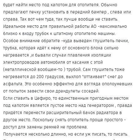
будет найти место под капотом для отопителя. Обычно
предлагают печку установить в передний бампер , слева или
справа. Так вот чем туда, так лучше вообще не ставить.
Идеальное место для правильной работы АО -максимально
близко к входу трубок к штатному отопителю машины.
Особое внимание обратите -куда выведен глушитель печки,
трубка, которая идёт к нему от основного блока сильно
нагревается ,и бывали случаи плавления изоляции
электропроводов автомобиля от касания с этой
(металлической вообщем-то ) трубой. Сам глушитель тоже
нагревается до 200 градусов, выхлоп "оттаивает" снег до
асфальта. Это особенно эффектно для взгляда ополоумевших
от попыток завести свои драндулеты соседей.
Если ставить в Цефиро, то единственным пригодным местом
под капотом является пустое место над генератором , правда
придётся перенести расширительный бачок радиатора в
другое место. Поскольку снять отопитель проще простого -
доступ для замены ремней не проблема.
Получается несколько длинно, но если уж писать, то писать.