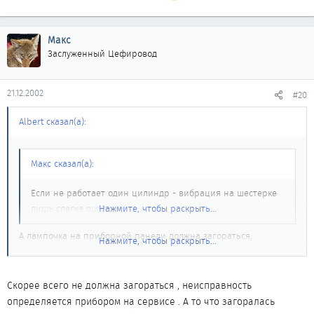
Макс
Заслуженный Цефировод
21.12.2002
#20
Albert сказал(а):
Макс сказал(а):
Если не работает один цилиндр - вибрация на шестерке
лишь слегка ощутима.
Нажмите, чтобы раскрыть...
А лампочка на приборной панели должна загораться,
Нажмите, чтобы раскрыть...
сигнализируя о проблеме?
У меня одно время примерно на 30 секунд загорался
Скорее всего не должна загораться , неисправность
индикатор "check engine", происходило это либо секунд через
определяется прибором на сервисе . А то что загоралась
10-20 после холодного запуска, либо уже в период движения (но