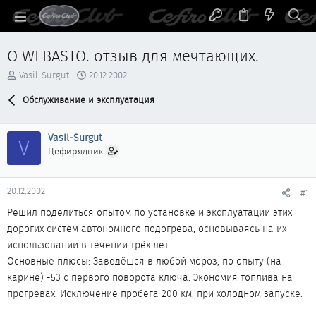
О WEBASTO. отзыв для мечтающих.
А
Д
Vasil-Surgut
20.12.2002
в
а
т
Обслуживание и эксплуатация
т
о
а
р
н
Vasil-Surgut
т
а
V
е
ч
Цефирядник
м
а
ы
л
а
20.12.2002
#1
Решил поделиться опытом по установке и эксплуатации этих
дорогих систем автономного подогрева, основываясь на их
использовании в течении трёх лет.
Основные плюсы: Заведёшся в любой мороз, по опыту (на
карине) -53 с первого поворота ключа. Экономия топлива на
прогревах. Исключение пробега 200 км. при холодном запуске.