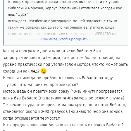
А теперь представьте, когда отопитель выключен , а на улице
сибирский морозец, корпус (алюминий) отопителя холоден как
лёд, "шуба"
охлаждает неизбежно проходящюю по ней жидкость с точно
таким же успехом как до этого нагревала её. В итоге, когда
терпеть холод в салоне сил уже нет-включаешь WEBASTO на
Нажмите, чтобы раскрыть...
ходу, что приводит к обалденной "африке", но выбирает
рабочий ресурс дорогого отопителя.
Как при прогретом двигателе (а если Вебасто был
запрограммирован таймером, то и он тем более горячий) на
уровне практически под утеплителем мотора что-то может быть
холодным как лед?
И еще, я никогда не пробовал включать Вебасто на ходу...
... у тебя что машина не прогревается?
Мотор, ведь он практически сразу (10-15 минут) прогревается
даже без Вебасто (по датчику температуры во всяком случае).
Т.е. температура антифриза в малом круге, где и стоит Вебасто,
становится около 80-90 градусов (не знаю точное значение),
когда открывается термостат.
И ты предлагаешь еще больше его нагреть включив Вебасто?