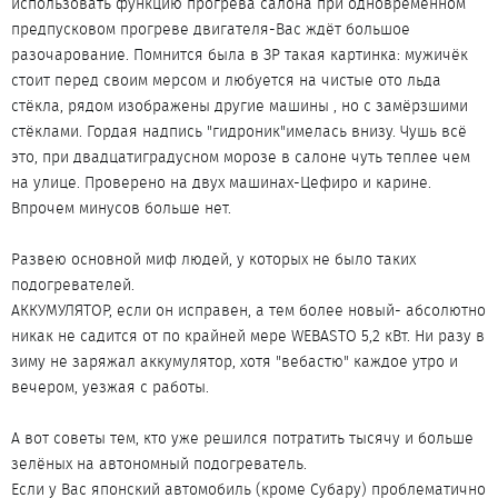
использовать функцию прогрева салона при одновременном
предпусковом прогреве двигателя-Вас ждёт большое
разочарование. Помнится была в ЗР такая картинка: мужичёк
стоит перед своим мерсом и любуется на чистые ото льда
стёкла, рядом изображены другие машины , но с замёрзшими
стёклами. Гордая надпись "гидроник"имелась внизу. Чушь всё
это, при двадцатиградусном морозе в салоне чуть теплее чем
на улице. Проверено на двух машинах-Цефиро и карине.
Впрочем минусов больше нет.
Развею основной миф людей, у которых не было таких
подогревателей.
АККУМУЛЯТОР, если он исправен, а тем более новый- абсолютно
никак не садится от по крайней мере WEBASTO 5,2 кВт. Ни разу в
зиму не заряжал аккумулятор, хотя "вебастю" каждое утро и
вечером, уезжая с работы.
А вот советы тем, кто уже решился потратить тысячу и больше
зелёных на автономный подогреватель.
Если у Вас японский автомобиль (кроме Субару) проблематично