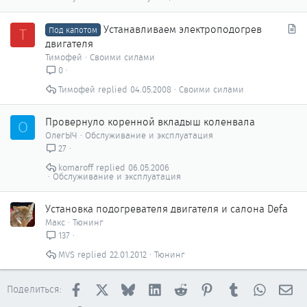
С
Устанавливаем электроподогрев
Т
Под капотом
т
двигателя
а
Тимофей
Своими силами
т
0
ь
Тимофей
04.05.2008
Своими силами
я
Провернуло коренной вкладыш коленвала
О
ОлегЫЧ
Обслуживание и эксплуатация
27
komaroff
06.05.2006
Обслуживание и эксплуатация
Установка подогревателя двигателя и салона Defa
Макс
Тюнинг
137
MVS
22.01.2012
Тюнинг
Facebook
X
Bluesky
LinkedIn
Reddit
Pinterest
Tumblr
WhatsAp
Эл
Поделиться: