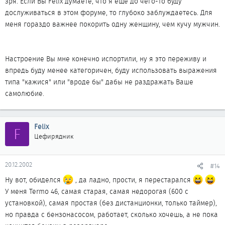
зря. Если Вы Felix думаете, что я ещё до чего-то буду
дослуживаться в этом форуме, то глубоко заблуждаетесь. Для
меня гораздо важнее покорить одну женщину, чем кучу мужчин.
Настроение Вы мне конечно испортили, ну я это переживу и
впредь буду менее категоричен, буду использовать выражения
типа "кажися" или "вроде бы" дабы не раздражать Ваше
самолюбие.
Felix
F
Цефирядник
20.12.2002
#14
Ну вот, обиделся
, да ладно, прости, я перестарался
У меня Termo 46, самая старая, самая недорогая (600 с
установкой), самая простая (без дистанционки, только таймер),
но правда с бензонасосом, работает, сколько хочешь, а не пока