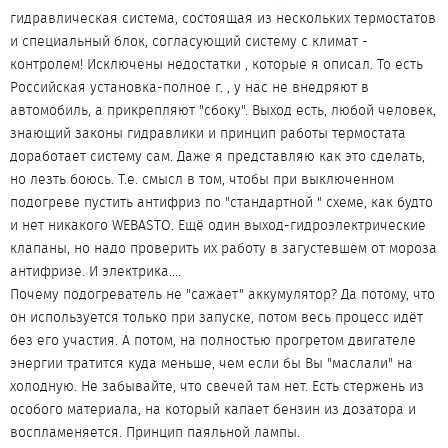
гидравлическая система, состоящая из нескольких термостатов
и специальный блок, согласующий систему с климат -
контролем! Исключены недостатки , которые я описал. То есть
Российская установка-полное г. , у нас не внедряют в
автомобиль, а прикрепляют "сбоку". Выход есть, любой человек,
знающий законы гидравлики и принцип работы термостата
доработает систему сам. Даже я представляю как это сделать,
но лезть боюсь. Т.е. смысл в том, чтобы при выключенном
подогреве пустить антифриз по "стандартной " схеме, как будто
и нет никакого WEBASTO. Ещё один выход-гидроэлектрические
клапаны, но надо проверить их работу в загустевшем от мороза
антифризе. И электрика....
Почему подогреватель не "сажает" аккумулятор? Да потому, что
он используется только при запуске, потом весь процесс идёт
без его участия. А потом, на полностью прогретом двигателе
энергии тратится куда меньше, чем если бы Вы "маслали" на
холодную. Не забывайте, что свечей там нет. Есть стержень из
особого материала, на который капает бензин из дозатора и
воспламеняется. Принцип паяльной лампы.