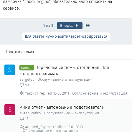
лампочка "check engine", обязательно надо спросить на
тоже непосредственно после выезда со стоянки). Потом
сервисе.
индикатор гас и больше не загорался до следующего ХЗ.
Продолжалось это дня четыре, и вот когда я собрался уже ехать
Последняя
в сервис, проблема сама собой исчезла.
1 из 3
Вперёд
Для ответа нужно войти/зарегистрироваться
Похожие темы
Переделка системы отопления. Для
S
Климат
холодного климата.
Sergelec
Обслуживание и эксплуатация
59
тaксист
15.05.2011
Обслуживание и эксплуатация
мини отчет - автономные подогреватели...
E
evgen-cefiro
Обслуживание и эксплуатация
15
Андрей_Сургут
12.01.2010
Обслуживание и эксплуатация