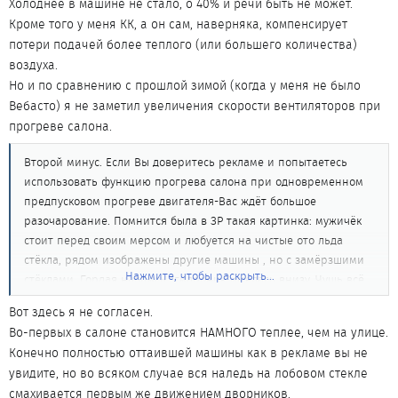
Холоднее в машине не стало, о 40% и речи быть не может.
Кроме того у меня КК, а он сам, наверняка, компенсирует
потери подачей более теплого (или большего количества)
воздуха.
Но и по сравнению с прошлой зимой (когда у меня не было
Вебасто) я не заметил увеличения скорости вентиляторов при
прогреве салона.
Второй минус. Если Вы доверитесь рекламе и попытаетесь
использовать функцию прогрева салона при одновременном
предпусковом прогреве двигателя-Вас ждёт большое
разочарование. Помнится была в ЗР такая картинка: мужичёк
стоит перед своим мерсом и любуется на чистые ото льда
стёкла, рядом изображены другие машины , но с замёрзшими
Нажмите, чтобы раскрыть...
стёклами. Гордая надпись "гидроник"имелась внизу. Чушь всё
это, при двадцатиградусном морозе в салоне чуть теплее чем
Вот здесь я не согласен.
на улице. Проверено на двух машинах-Цефиро и карине.
Во-первых в салоне становится НАМНОГО теплее, чем на улице.
Впрочем минусов больше нет.
Конечно полностью оттаившей машины как в рекламе вы не
увидите, но во всяком случае вся наледь на лобовом стекле
смахивается первым же движением дворников.