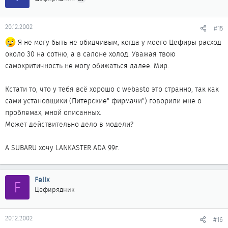
20.12.2002
#15
Я не могу быть не обидчивым, когда у моего Цефиры расход
около 30 на сотню, а в салоне холод. Уважая твою
самокритичность не могу обижаться далее. Мир.
Кстати то, что у тебя всё хорошо с webasto это странно, так как
сами установщики (Питерские" фирмачи") говорили мне о
проблемах, мной описанных.
Может действительно дело в модели?
А SUBARU хочу LANKASTER ADA 99г.
Felix
F
Цефирядник
20.12.2002
#16