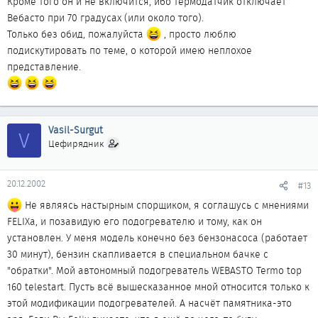
Кроме того он и не включится, ибо термодатчик отключает
Вебасто при 70 градусах (или около того).
Только без обид, пожалуйста
, просто люблю
подискутировать по теме, о которой имею неплохое
представление.
Vasil-Surgut
V
Цефирядник
20.12.2002
#13
Не являясь настырным спорщиком, я соглашусь с мнениями
FELIXа, и позавидую его подогревателю и тому, как он
установлен. У меня модель конечно без бензонасоса (работает
30 минут), бензин скапливается в специальном бачке с
"обратки". Мой автономный подогреватель WEBASTO Termo top
160 telestart. Пусть всё вышесказанное мной относится только к
этой модификации подогревателей. А насчёт памятника-это