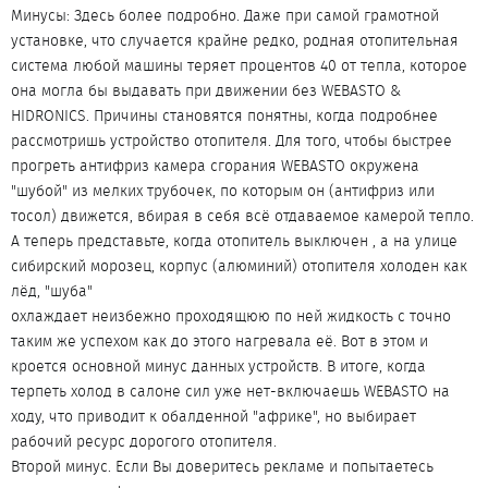
Минусы: Здесь более подробно. Даже при самой грамотной
установке, что случается крайне редко, родная отопительная
система любой машины теряет процентов 40 от тепла, которое
она могла бы выдавать при движении без WEBASTO &
HIDRONICS. Причины становятся понятны, когда подробнее
рассмотришь устройство отопителя. Для того, чтобы быстрее
прогреть антифриз камера сгорания WEBASTO окружена
"шубой" из мелких трубочек, по которым он (антифриз или
тосол) движется, вбирая в себя всё отдаваемое камерой тепло.
А теперь представьте, когда отопитель выключен , а на улице
сибирский морозец, корпус (алюминий) отопителя холоден как
лёд, "шуба"
охлаждает неизбежно проходящюю по ней жидкость с точно
таким же успехом как до этого нагревала её. Вот в этом и
кроется основной минус данных устройств. В итоге, когда
терпеть холод в салоне сил уже нет-включаешь WEBASTO на
ходу, что приводит к обалденной "африке", но выбирает
рабочий ресурс дорогого отопителя.
Второй минус. Если Вы доверитесь рекламе и попытаетесь