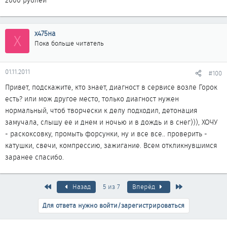
2000 рублей
х475на
Х
Пока больше читатель
01.11.2011
#100
Привет, подскажите, кто знает, диагност в сервисе возле Горок
есть? или мож другое место, только диагност нужен
нормальный, чтоб творчески к делу подходил, детонация
замучала, слышу ее и днем и ночью и в дождь и в снег))), ХОЧУ
- раскоксовку, промыть форсунки, ну и все все.. проверить -
катушки, свечи, компрессию, зажигание. Всем откликнувшимся
заранее спасибо.
Первый
Последняя
Назад
5 из 7
Вперёд
Для ответа нужно войти/зарегистрироваться