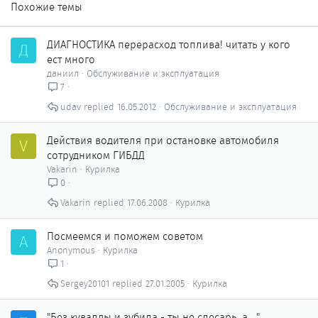
Похожие темы
ДИАГНОСТИКА перерасход топлива! читать у кого
Д
ест много
даниил
Обслуживание и эксплуатация
7
udav
16.05.2012
Обслуживание и эксплуатация
Действия водителя при остановке автомобиля
V
сотрудником ГИБДД
Vakarin
Курилка
0
Vakarin
17.06.2008
Курилка
Посмеемся и поможем советом
A
Anonymous
Курилка
1
Sergey20101
27.01.2005
Курилка
"Без кувалды и зубила - ты не слесарь, а ..."