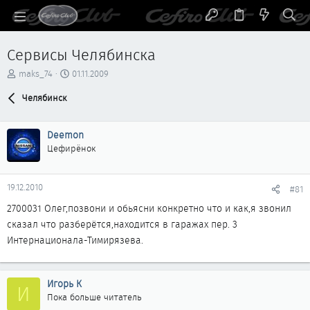
Сервисы Челябинска
А
Д
maks_74
01.11.2009
в
а
т
Челябинск
т
о
а
р
н
Deemon
т
а
е
ч
Цефирёнок
м
а
ы
л
а
19.12.2010
#81
2700031 Олег,позвони и обьясни конкретно что и как,я звонил
сказал что разберётся,находится в гаражах пер. 3
Интернационала-Тимирязева.
Игорь К
И
Пока больше читатель