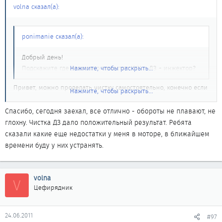
volna сказал(а):
ponimanie сказал(а):
Добрый день!
Подскажите где грамотно почистят КХХ и ДЗ + инжектор?
Нажмите, чтобы раскрыть...
Привет, можно проделать чистку самостоятельно, конечно если
Нажмите, чтобы раскрыть...
есть возможность да и желание, сложного в чистке нет) а
грамотно) почистят на Артеллерийской на территории азс
Спасибо, сегодня заехал, все отлично - обороты не плавают, не
лукойл + инжектор.
глохну. Чистка ДЗ дало положительный результат. Ребята
сказали какие еще недостатки у меня в моторе, в ближайшем
времени буду у них устранять.
volna
V
Цефирядник
24.06.2011
#97