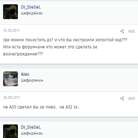
Dr_DieSeL
Цефирёнок
18.05.2011
#88
где можно почистить дз? и что бы настроили холостой ход???
Или есть форумчане кто может это сделать за
вознагрождение???
Alex
Цефирянин
28.05.2011
#89
на A33 сделал бы за пиво... на A32 хз...
Dr_DieSeL
Цефирёнок