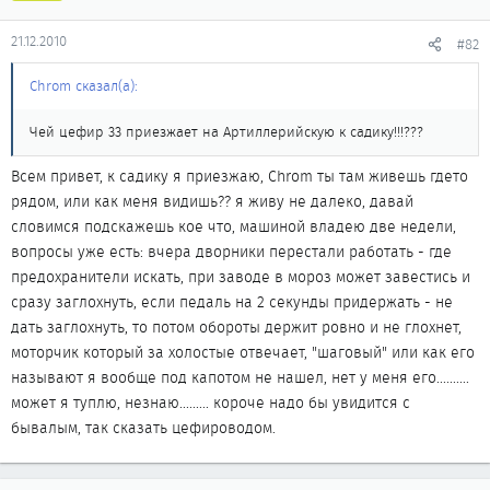
21.12.2010
#82
Chrom сказал(а):
Чей цефир 33 приезжает на Артиллерийскую к садику!!!???
Всем привет, к садику я приезжаю, Chrom ты там живешь гдето
рядом, или как меня видишь?? я живу не далеко, давай
словимся подскажешь кое что, машиной владею две недели,
вопросы уже есть: вчера дворники перестали работать - где
предохранители искать, при заводе в мороз может завестись и
сразу заглохнуть, если педаль на 2 секунды придержать - не
дать заглохнуть, то потом обороты держит ровно и не глохнет,
моторчик который за холостые отвечает, "шаговый" или как его
называют я вообще под капотом не нашел, нет у меня его..........
может я туплю, незнаю......... короче надо бы увидится с
бывалым, так сказать цефироводом.