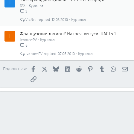
Т
ТАХ
Курилка
3
VicNic
12.03.2010
Курилка
Французский легион? Накося, выкуси! ЧАСТЬ 1
I
Ivanov-PV
Курилка
8
Ivanov-PV
07.06.2010
Курилка
Facebook
X
Bluesky
LinkedIn
Reddit
Pinterest
Tumblr
WhatsAp
Эл
Поделиться:
Ссылка