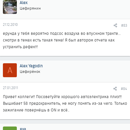
Alex
Цефирянин
21.12.2010
#83
ерунда у тебя вероятно подсос воздуха во впускном тракте...
смотри в темах есть такая тема! Я был автором отчета как
устранить дефект!
Alex Yagodin
A
Цефирёнок
27.01.2011
#84
Привет коллеги!! Посоветуйте хорошого автоэлектрика плиз!!!
Вышибает 58 предохранитель, не могу понять из-за чего. Только
зажигание повернёшь в ON и всё..
яха