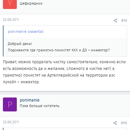
V
Цефирядник
23.06.2011
#95
ponimanie сказал(а):
Добрый день!
Подскажите где грамотно почистят КХХ и ДЗ + инжектор?
Привет, можно проделать чистку самостоятельно, конечно если
есть возможность да и желание, сложного в чистке нет) а
грамотно) почистят на Артеллерийской на территории азс
лукойл + инжектор.
ponimanie
P
Пока больше читатель
23.06.2011
#96