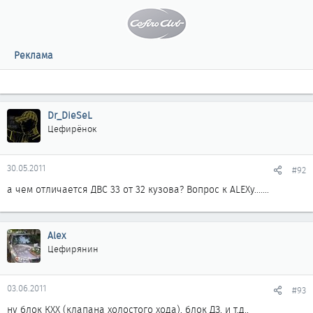
Реклама
Dr_DieSeL
Цефирёнок
30.05.2011
#92
а чем отличается ДВС 33 от 32 кузова? Вопрос к ALEXу.......
Alex
Цефирянин
03.06.2011
#93
ну блок КХХ (клапана холостого хода), блок ДЗ, и т.д.,