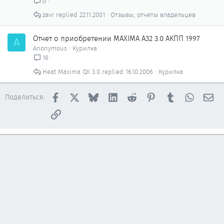
0
ь
zavr
22.11.2001
Отзывы, отчеты владельцев
я
Отчет о приобретении MAXIMA A32 3.0 АКПП 1997
A
Anonymous
Курилка
16
Heat Maxima QX 3.0
16.10.2006
Курилка
Facebook
X
Bluesky
LinkedIn
Reddit
Pinterest
Tumblr
WhatsAp
Эл
Поделиться:
Ссылка