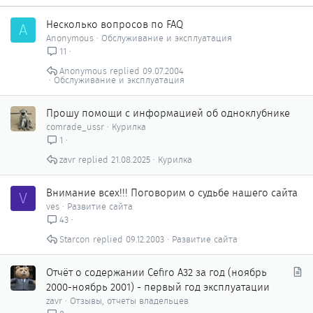
Несколько вопросов по FAQ
A
Anonymous
Обслуживание и эксплуатация
11
Anonymous
09.07.2004
Обслуживание и эксплуатация
Прошу помощи с информацией об одноклубнике
comrade_ussr
Курилка
1
zavr
21.08.2025
Курилка
Внимание всех!!! Поговорим о судьбе нашего сайта
V
ves
Развитие сайта
43
Starcon
09.12.2003
Развитие сайта
С
Отчёт о содержании Cefiro A32 за год (ноябрь
т
2000-ноябрь 2001) - первый год эксплуатации
а
zavr
Отзывы, отчеты владельцев
т