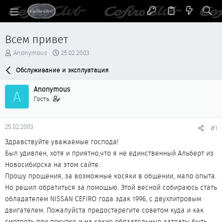
Всем привет
А
Д
Anonymous
25.02.2003
в
а
т
Обслуживание и эксплуатация
т
о
а
р
н
Anonymous
A
т
а
Гость
е
ч
м
а
ы
л
25.02.2003
#1
а
Здравствуйте уважаемые господа!
Был удивлен, хотя и приятно,что я не единственный Альберт из
Новосибирска на этом сайте.
Прошу прощения, за возможные косяки в общении, мало опыта.
Но решил обратиться за помощью. Этой весной собираюсь стать
обладателем NISSAN CEFIRO года эдак 1996, с двухлитровым
двигателем. Пожалуйста предостерегите советом куда и как
смотреть при покупке и на какие обязательные затраты быть