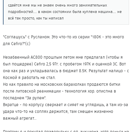
сдаётся мне мы не знаем очень много занимательных
подробностей.... в каком состоянии была куплена машина.... не
всё так просто, как ты написал
"Соглашусь" с Русланом. Это что-то из серии "180К - это много
для Cefiro?"(с)
Незабвенный АС800 прошлым летом мне предлагал (чтобы я
был пощедрее) Cefiro 2,5 97г. с пробегом 197К и оценкой 3С. Вот
она как раз и укладывалась в бюджет 8.5К. Результат налицо - с
Космой я работать не стал.
Но как правило на московских барахолках продаются битки
после литовской реанимации - технология хор. описпна в
последнем "За рулем".
Вкратце - по корпусу сверкает и сияет не углядишь, а там из-за
удара что-то на соплях держится, там смещен жизненно
важный агрегат...
Поэтому я и покупал праворульку с яп. аукциона, хотя деньги на