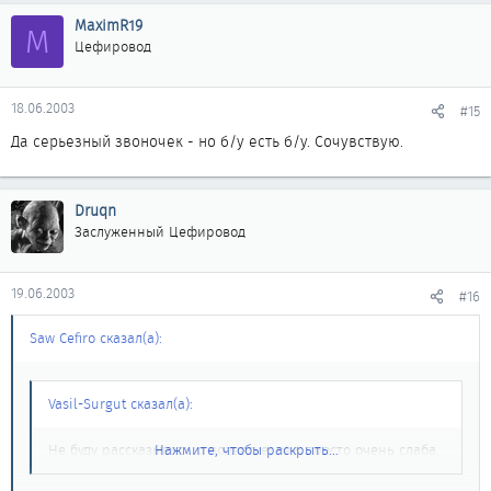
MaximR19
M
Цефировод
18.06.2003
#15
Да серьезный звоночек - но б/у есть б/у. Сочувствую.
Druqn
Заслуженный Цефировод
19.06.2003
#16
Saw Cefiro сказал(а):
Vasil-Surgut сказал(а):
Не буду рассказывать о подвеске, она просто очень слаба.
Нажмите, чтобы раскрыть...