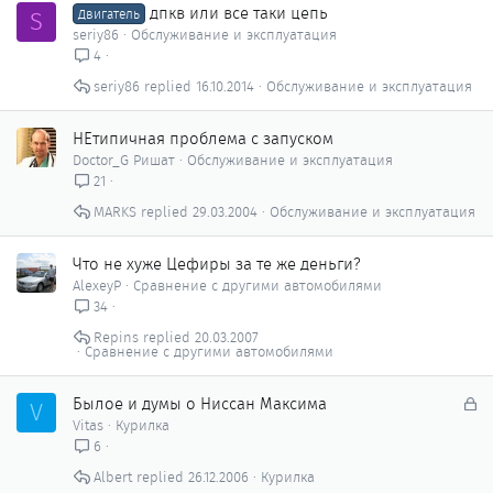
дпкв или все таки цепь
S
Двигатель
seriy86
Обслуживание и эксплуатация
4
seriy86
16.10.2014
Обслуживание и эксплуатация
НЕтипичная проблема с запуском
Doctor_G Ришат
Обслуживание и эксплуатация
21
MARKS
29.03.2004
Обслуживание и эксплуатация
Что не хуже Цефиры за те же деньги?
AlexeyP
Сравнение с другими автомобилями
34
Repins
20.03.2007
Сравнение с другими автомобилями
З
Былое и думы о Ниссан Максима
V
а
Vitas
Курилка
к
6
р
Albert
26.12.2006
Курилка
ы