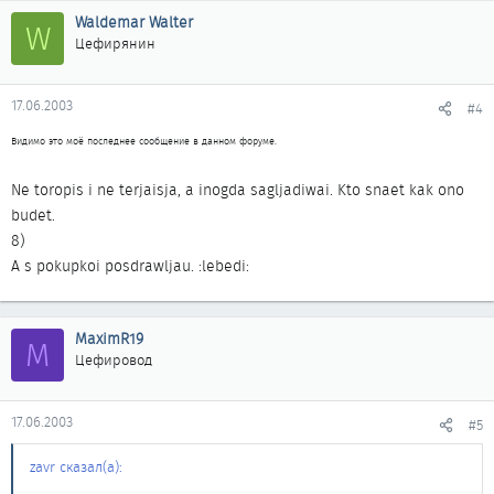
Waldemar Walter
W
Цефирянин
17.06.2003
#4
Видимо это моё последнее сообщение в данном форуме.
Ne toropis i ne terjaisja, a inogda sagljadiwai. Kto snaet kak ono
budet.
8)
A s pokupkoi posdrawljau. :lebedi:
MaximR19
M
Цефировод
17.06.2003
#5
zavr сказал(а):