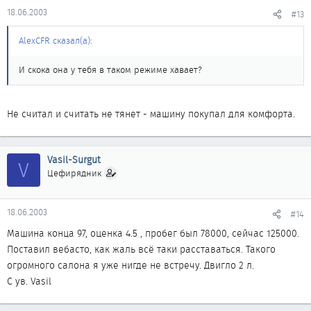
18.06.2003
#13
AlexCFR сказал(а):
И скока она у тебя в таком режиме хавает?
Не считал и считать не тянет - машину покупал для комфорта.
Vasil-Surgut
V
Цефирядник
18.06.2003
#14
Машина конца 97, оценка 4.5 , пробег был 78000, сейчас 125000.
Поставил вебасто, как жаль всё таки расставаться. Такого
огромного салона я уже нигде не встречу. Двигло 2 л.
С ув. Vasil