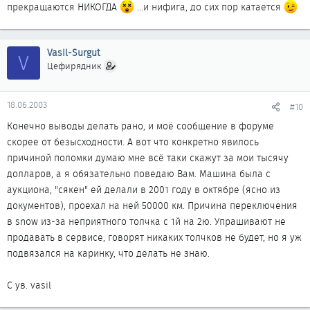
прекращаются НИКОГДА
...и нифига, до сих пор катается
Vasil-Surgut
V
Цефирядник
18.06.2003
#10
Конечно выводы делать рано, и моё сообщение в форуме
скорее от безысходности. А вот что конкретно явилось
причиной поломки думаю мне всё таки скажут за мои тысячу
долларов, а я обязательно поведаю Вам. Машина была с
аукциона, "сякен" ей делали в 2001 году в октябре (ясно из
документов), проехал на ней 50000 км. Причина переключения
в snow из-за неприятного толчка с 1й на 2ю. Упрашивают не
продавать в сервисе, говорят никаких толчков не будет, но я уж
подвязался на каринку, что делать не знаю.
С ув. vasil