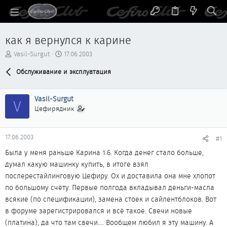
как я вернулся к карине
А
Д
Vasil-Surgut
17.06.2003
в
а
т
Обслуживание и эксплуатация
т
о
а
р
н
Vasil-Surgut
т
а
V
е
ч
Цефирядник
м
а
ы
л
а
17.06.2003
#1
Была у меня раньше Карина 1.6. Когда денег стало больше,
думал какую машинку купить, в итоге взял
послерестайлинговую Цефиру. Ох и доставила она мне хлопот
по большому счёту. Первые полгода вкладывал деньги-масла
всякие (по спецификации), замена стоек и сайлентблоков. Вот
в форуме зарегистрировался и всё такое. Свечи новые
(платина), да что там свечи.... Вообщем любил я эту машину. А