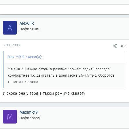
AlexCFR
A
Цефирянин
18.06.2003
#12
MaximR19 сказал(а):
У меня 2,0 и мне летом в режиме "power" ездить гораздо
комфортнее т.к. двигатель в диапазоне 3,5-4,5 тыс. оборотов
тянет оч. хорошо.
И скока она у тебя в таком режиме хавает?
MaximR19
M
Цефировод