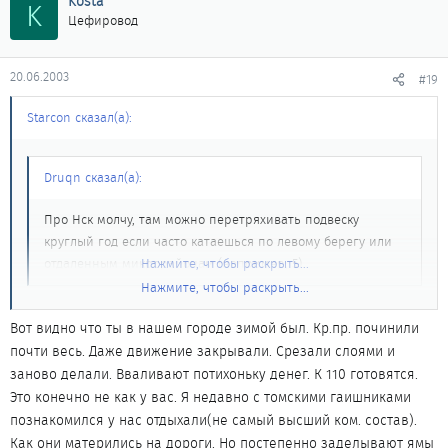
Kosta
K
Цефировод
20.06.2003
#19
Starcon сказал(а):
Druqn сказал(а):
Про Нск молчу, там можно перетряхивать подвеску
круглый год если часто катаешься по левому берегу или
отдаленным микрорайонам (например, 5).
Нажмите, чтобы раскрыть...
Нажмите, чтобы раскрыть...
В Нске сейчас даже Красный проспект в плохом состоянии. Про
Вот видно что ты в нашем городе зимой был. Кр.пр. починили
академ вообще молчу. Я когда в НЦ зимой гонял, удивлялся.
почти весь. Даже движение закрывали. Срезали слоями и
Года 4 назад Кр. проспект был вполне приличной дорогой. А
заново делали. Вваливают потихоньку денег. К 110 готовятся.
сейчас у нас в Томске заметно лучше, по крайней мере на
Это конечно не как у вас. Я недавно с томскими гаишниками
центральных улицах.
познакомился у нас отдыхали(не самый высший ком. состав).
Как они матерились на дороги. Но постепенно заделывают ямы