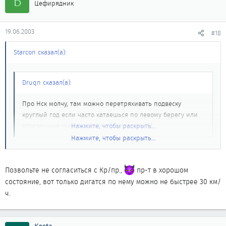
Б
Цефирядник
19.06.2003
#18
Starcon сказал(а):
Druqn сказал(а):
Про Нск молчу, там можно перетряхивать подвеску
круглый год если часто катаешься по левому берегу или
отдаленным микрорайонам (например, 5).
Нажмите, чтобы раскрыть...
Нажмите, чтобы раскрыть...
В Нске сейчас даже Красный проспект в плохом состоянии. Про
академ вообще молчу. Я когда в НЦ зимой гонял, удивлялся.
Позвольте не согласиться с Кр/пр.,
пр-т в хорошом
Года 4 назад Кр. проспект был вполне приличной дорогой. А
состояние, вот только дигатся по нему можно не быстрее 30 км/
сейчас у нас в Томске заметно лучше, по крайней мере на
ч.
центральных улицах.