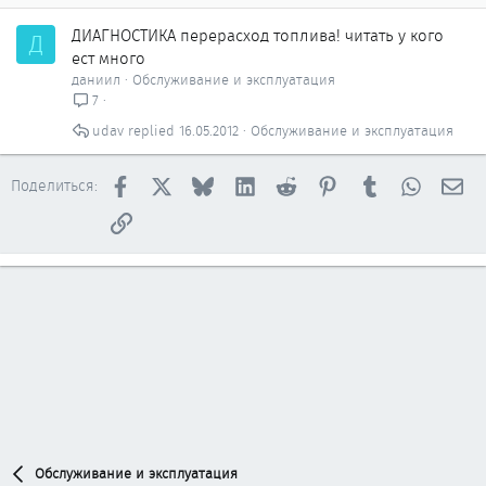
т
о
ДИАГНОСТИКА перерасход топлива! читать у кого
Д
ест много
даниил
Обслуживание и эксплуатация
7
udav
16.05.2012
Обслуживание и эксплуатация
Facebook
X
Bluesky
LinkedIn
Reddit
Pinterest
Tumblr
WhatsAp
Эл
Поделиться:
Ссылка
Обслуживание и эксплуатация