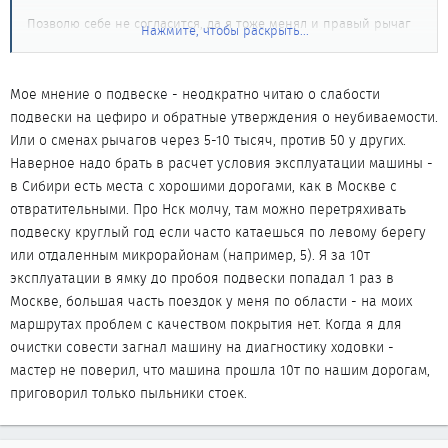
Позволю себе не согласится, да я тоже менял и правый рычаг
Нажмите, чтобы раскрыть...
и рулевые тяги с наконечниками и 3 стойки, но по второму
разу за 50 т.км сибирских дорог пока из строя ничего не
выходило.
Мое мнение о подвеске - неодкратно читаю о слабости
подвески на цефиро и обратные утверждения о неубиваемости.
Или о сменах рычагов через 5-10 тысяч, против 50 у других.
Наверное надо брать в расчет условия эксплуатации машины -
в Сибири есть места с хорошими дорогами, как в Москве с
отвратительными. Про Нск молчу, там можно перетряхивать
подвеску круглый год если часто катаешься по левому берегу
или отдаленным микрорайонам (например, 5). Я за 10т
эксплуатации в ямку до пробоя подвески попадал 1 раз в
Москве, большая часть поездок у меня по области - на моих
маршрутах проблем с качеством покрытия нет. Когда я для
очистки совести загнал машину на диагностику ходовки -
мастер не поверил, что машина прошла 10т по нашим дорогам,
приговорил только пыльники стоек.