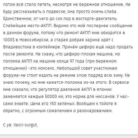
потом всё стало лететь, несмотря на бережное отношение. Не
буду рассказывать о подвеске, она просто очень слаба.
Единственное, от чего до сих пор в восторге-двигатель.
Слабейшее место-АКПП. Видимо это моё последнее сообщение
в данном форуме, потому что ремонт АКПП мне обходится в
1000$ в Новосибирске, а старая добрая карина идёт с
Владивостока в контейнере. Причём цефиро ещё надо продать
после ремонта. Не скажу, что цефиро-плохая машина, но
поломка АКПП на машине конца 97 года (при бережном
отношении) -это нонсенс. Небольшой совет участникам
форума-не стоит ездить на режиме snow подряд всю зиму. Не
знаю почему, но мне кажется-поломка из-за этого. В сервисе
мне сказали, что регулятор давления АКПП в японии
заменяется каждые 50000 км, это норма для ниссанов. У нас-
сами знаете. Цена его 150 зелёных. Вообщем к тойоте я
обратно, с огромным сожалением и разочарованием.
С ув. Vasil-surgut.