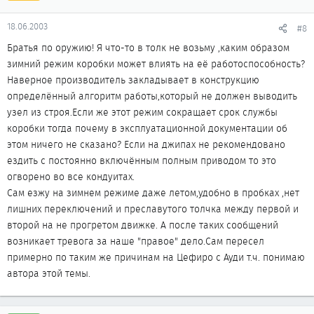
18.06.2003
#8
Братья по оружию! Я что-то в толк не возьму ,каким образом
зимний режим коробки может влиять на её работоспособность?
Наверное производитель закладывает в конструкцию
определённый алгоритм работы,который не должен выводить
узел из строя.Если же этот режим сокращает срок службы
коробки тогда почему в эксплуатационной документации об
этом ничего не сказано? Если на джипах не рекомендовано
ездить с постоянно включённым полным приводом то это
огворено во все кондуитах.
Сам езжу на зимнем режиме даже летом,удобно в пробках ,нет
лишних переключений и преславутого толчка между первой и
второй на не прогретом движке. А после таких сообщений
возникает тревога за наше "правое" дело.Сам пересел
примерно по таким же причинам на Цефиро с Ауди т.ч. понимаю
автора этой темы.