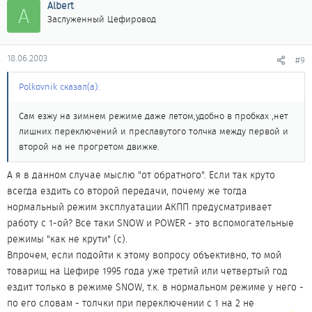
Albert
A
Заслуженный Цефировод
18.06.2003
#9
Polkovnik сказал(а):
Сам езжу на зимнем режиме даже летом,удобно в пробках ,нет
лишних переключений и преславутого толчка между первой и
второй на не прогретом движке.
А я в данном случае мыслю "от обратного". Если так круто
всегда ездить со второй передачи, почему же тогда
нормальный режим эксплуатации АКПП предусматривает
работу с 1-ой? Все таки SNOW и POWER - это вспомогательные
режимы "как не крути" (с).
Впрочем, если подойти к этому вопросу объективно, то мой
товарищ на Цефире 1995 года уже третий или четвертый год
ездит только в режиме SNOW, т.к. в нормальном режиме у него -
по его словам - толчки при переключении с 1 на 2 не