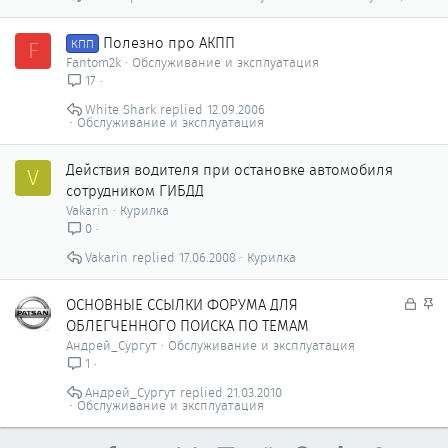
Полезно про АКПП
F
КПП
Fantom2k
Обслуживание и эксплуатация
17
White Shark
12.09.2006
Обслуживание и эксплуатация
Действия водителя при остановке автомобиля
V
сотрудником ГИБДД
Vakarin
Курилка
0
Vakarin
17.06.2008
Курилка
З
З
ОСНОВНЫЕ ССЫЛКИ ФОРУМА ДЛЯ
а
а
ОБЛЕГЧЕННОГО ПОИСКА ПО ТЕМАМ
к
к
Андрей_Сургут
Обслуживание и эксплуатация
р
р
1
ы
е
Андрей_Сургут
21.03.2010
т
п
Обслуживание и эксплуатация
о
л
е