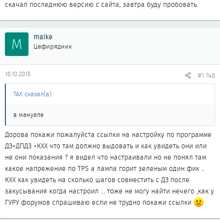
скачал последнюю версию с сайта, завтра буду пробовать.
maike
M
Цефирядник
18.10.2015
#1 748
ТАХ сказал(а):
в мануале
Дорова покажи пожалуйста ссылки на настройку по программе
ДЗ+ДПДЗ +КХХ что там должно выдовать и как увидеть они или
не они показания ? я видел что настраивали но не понял там
какое напрежение по TPS а лампа горит зеленым один фик ..
КХХ как увидеть на сколько шагов совместить с ДЗ после
закусывания когда настроил ... тоже не могу найти нечего ,как у
ГУРУ форумов спрашиваю если не трудно покажи ссылки