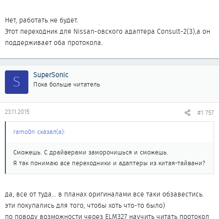
планирую использовать.
Нет, работать не будет.
Этот переходник для Nissan-овского адаптера Consult-2(3),а он
поддерживает оба протокола.
SuperSonic
S
Пока больше читатель
23.11.2015
#1 757
ramo0n сказал(а):
Сможешь. С драйверами заморочишься и сможешь.
Я так понимаю все переходники и адаптеры из китая-тайвани?
да, все от туда... в планах оригиналами все таки обзавестись.
эти покупались для того, чтобы хоть что-то было)
по поводу возможности через ELM327 научить читать протокол