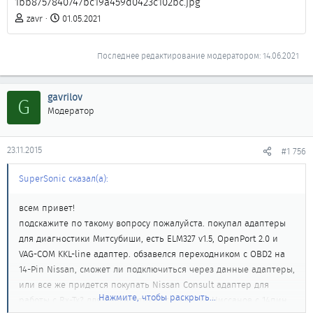
1bb8757840747bc19a459d0423c102bc.jpg
zavr
01.05.2021
Последнее редактирование модератором:
14.06.2021
gavrilov
G
Модератор
23.11.2015
#1 756
SuperSonic сказал(а):
всем привет!
подскажите по такому вопросу пожалуйста. покупал адаптеры
для диагностики Митсубиши, есть ELM327 v1.5, OpenPort 2.0 и
VAG-COM KKL-line адаптер. обзавелся переходником с OBD2 на
14-Pin Nissan, сможет ли подключиться через данные адаптеры,
или все же придется покупать Nissan Consult адаптер для
Нажмите, чтобы раскрыть...
работы с Rx-Tx? для диагностики стареньких Ниссанов с 14пин