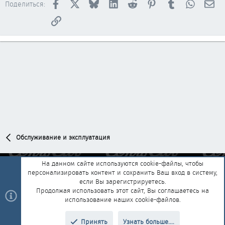
Facebook
X
Bluesky
LinkedIn
Reddit
Pinterest
Tumblr
WhatsAp
Эл
н
Поделиться:
о
Ссылка
Обслуживание и эксплуатация
На данном сайте используются cookie-файлы, чтобы
персонализировать контент и сохранить Ваш вход в систему,
Обратная связь
Условия и правила
если Вы зарегистрируетесь.
Политика конфиденциальности
Помощь
Главная
R
Продолжая использовать этот сайт, Вы соглашаетесь на
S
использование наших cookie-файлов.
S
®
Community platform by XenForo
© 2010-2025 XenForo Ltd.
|
Style and
Принять
Узнать больше....
®
add-ons by ThemeHouse
Перевод от Jumuro