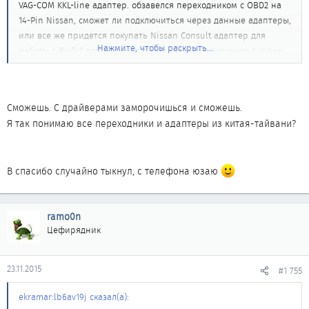
VAG-COM KKL-line адаптер. обзавелся переходником с OBD2 на
14-Pin Nissan, сможет ли подключиться через данные адаптеры,
или все же придется покупать Nissan Consult адаптер для
Нажмите, чтобы раскрыть...
работы с Rx-Tx? для диагностики стареньких Ниссанов с 14пин
планирую использовать.
Сможешь. С драйверами заморочишься и сможешь.
Я так понимаю все переходники и адаптеры из китая-тайвани?
В спасибо случайно тыкнул, с телефона юзаю
ramo0n
Цефирядник
23.11.2015
#1 755
ekramar:lb6av19j сказал(а):