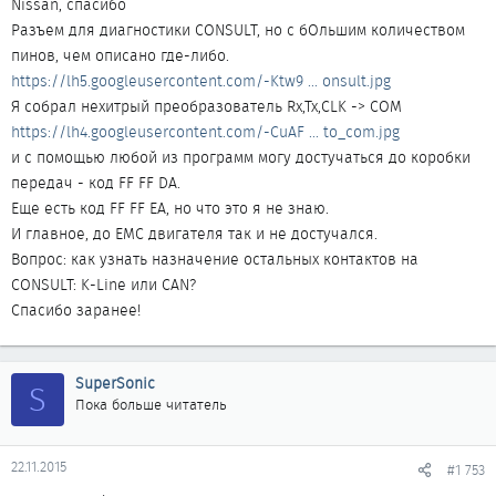
Nissan, спасибо
Разъем для диагностики CONSULT, но с бОльшим количеством
пинов, чем описано где-либо.
https://lh5.googleusercontent.com/-Ktw9 ... onsult.jpg
Я собрал нехитрый преобразователь Rx,Tx,CLK -> COM
https://lh4.googleusercontent.com/-CuAF ... to_com.jpg
и с помощью любой из программ могу достучаться до коробки
передач - код FF FF DA.
Еще есть код FF FF EA, но что это я не знаю.
И главное, до EMC двигателя так и не достучался.
Вопрос: как узнать назначение остальных контактов на
CONSULT: K-Line или CAN?
Спасибо заранее!
SuperSonic
S
Пока больше читатель
22.11.2015
#1 753