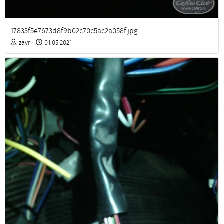
17833f5e7673d8f9b02c70c5ac2a058f.jpg
zavr
01.05.2021