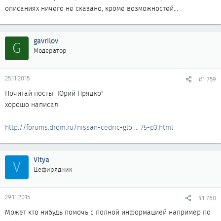
описаниях ничего не сказано, кроме возможностей...
gavrilov
G
Модератор
25.11.2015
#1 759
Почитай посты" Юрий Прядко"
хорошо написал
http://forums.drom.ru/nissan-cedric-glo ... 75-p3.html
Vitya
V
Цефирядник
29.11.2015
#1 760
Может кто нибудь помочь с полной информацией например по