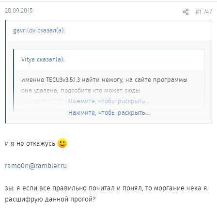
28.09.2015
#1 747
gavrilov сказал(а):
Vitya сказал(а):
именно TECU3v3.5.1.3 найти немогу, на сайте программы
она удалена, подсобите кто может сюды
vic.master82@mail.ru
Нажмите, чтобы раскрыть...
Нажмите, чтобы раскрыть...
Лови
и я не откажусь
ramo0n@rambler.ru
зы: я если все правильно почитал и понял, то моргание чека я
расшифрую данной прогой?