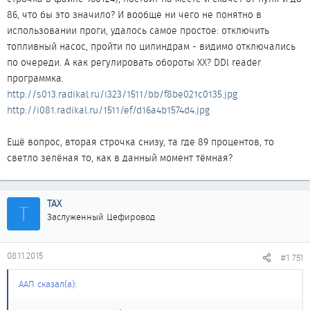
86, что бы это значило? И вообще ни чего не понятно в
использовании проги, удалось самое простое: отключить
топливный насос, пройти по цилиндрам - видимо отключались
по очереди. А как регулировать обороты ХХ? DDl reader
программка.
http://s013.radikal.ru/i323/1511/bb/f8be021c0135.jpg
http://i081.radikal.ru/1511/ef/d16a4b1574d4.jpg
Ещё вопрос, вторая строчка снизу, та где 89 процентов, то
светло зелёная то, как в данный момент тёмная?
ТАХ
Т
Заслуженный Цефировод
08.11.2015
#1 751
ААП сказал(а):