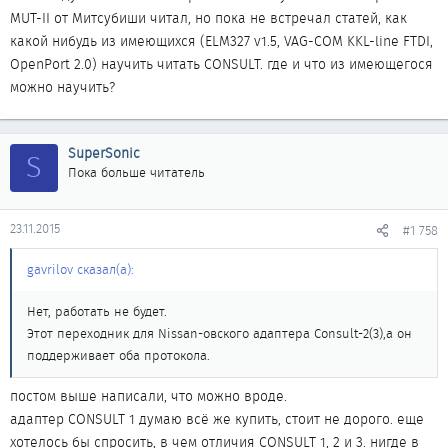
MUT-II от Митсубиши читал, но пока не встречал статей, как
какой нибудь из имеющихся (ELM327 v1.5, VAG-COM KKL-line FTDI,
OpenPort 2.0) научить читать CONSULT. где и что из имеющегося
можно научить?
SuperSonic
S
Пока больше читатель
23.11.2015
#1 758
gavrilov сказал(а):
Нет, работать не будет.
Этот переходник для Nissan-овского адаптера Consult-2(3),а он
поддерживает оба протокола.
постом выше написали, что можно вроде.
адаптер CONSULT 1 думаю всё же купить, стоит не дорого. еще
хотелось бы спросить, в чем отличия CONSULT 1, 2 и 3. нигде в