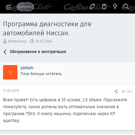
Программа диагностики для
автомобилей Ниссан.
А
Д
Владимир
16.07.2004
в
а
т
Обслуживание и эксплуатация
т
о
а
р
н
yaham
т
а
Y
е
ч
Пока больше читатель
м
а
ы
л
а
11.03.2015
#1 741
Всем привет! Есть цефирка в 33 кузове, 2.5 объем. Подскажите
пожалуйста, какие должны быть оптимальные значения в
программе TEKU. К компу машинку подключаю через КЛ
адаптер.