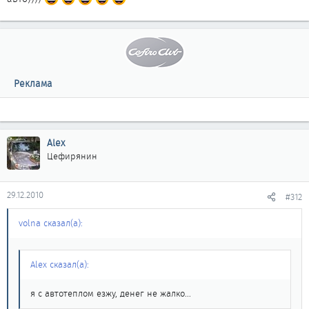
Реклама
Alex
Цефирянин
29.12.2010
#312
volna сказал(а):
Alex сказал(а):
я с автотеплом езжу, денег не жалко...