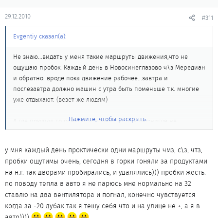
29.12.2010
#311
Evgentiy сказал(а):
Не знаю...видать у меня такие маршруты движения,что не
ощущаю пробок. Каждый день в Новосинеглазово ч\з Мередиан
и обратно. вроде пока движение рабочее...завтра и
послезавтра должно машин с утра быть поменьше т.к. многие
уже отдыхают. (везет же людям)
Нажмите, чтобы раскрыть...
А где покупал то одеялку и почем ? а то я чет нигде не
натыкался в магазинах.
у мня каждый день проктически одни маршруты чмз, с\з, чтз,
пробки ощутимы очень, сегодня в горки гоняли за продуктами
на н.г. так дворами пробирались, и удалялись))) пробки жесть.
по поводу тепла в авто я не парюсь мне нормально на 32
ставлю на два вентилятора и погнал, конечно чувствуется
когда за -20 дубак так я тешу себя что и на улице не +, а я в
авто))))