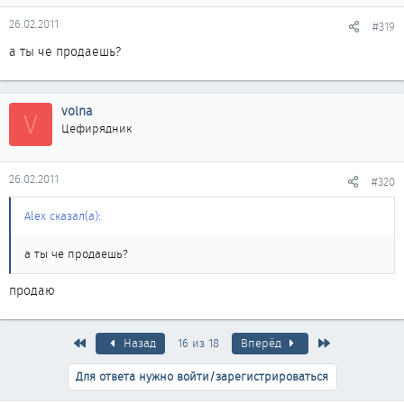
26.02.2011
#319
а ты че продаешь?
volna
V
Цефирядник
26.02.2011
#320
Alex сказал(а):
а ты че продаешь?
продаю
Первый
Последняя
Назад
16 из 18
Вперёд
Для ответа нужно войти/зарегистрироваться