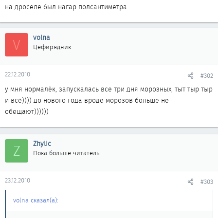
на дроселе был нагар полсантиметра
volna
V
Цефирядник
22.12.2010
#302
у мня нормалёк, запускалась все три дня морозных, тыт тыр тыр
и всё)))) до нового года вроде морозов больше не
обещают))))))
Zhylic
Z
Пока больше читатель
23.12.2010
#303
volna сказал(а):