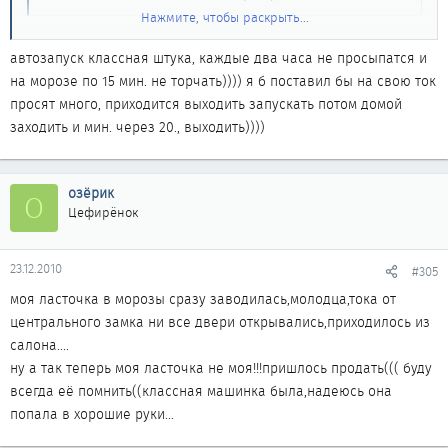
Нажмите, чтобы раскрыть...
Всем привет, а я делал проще ставил автозапуск на ночь через
каждые два часа по 15 минут.
автозапуск классная штука, каждые два часа не просыпатся и
на морозе по 15 мин. не торчать)))) я б поставил бы на свою ток
просят много, приходится выходить запускать потом домой
заходить и мин. через 20., выходить))))
озёрик
О
Цефирёнок
23.12.2010
#305
моя ласточка в морозы сразу заводилась,молодца,тока от
центрального замка ни все двери открывались,приходилось из
салона....
ну а так теперь моя ласточка не моя!!!пришлось продать((( буду
всегда её помнить((классная машинка была,надеюсь она
попала в хорошие руки...