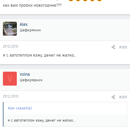
как вам пробки новогодние???
Alex
Цефирянин
29.12.2010
#308
я с автотеплом езжу, денег не жалко...
volna
V
Цефирядник
29.12.2010
#309
Alex сказал(а):
я с автотеплом езжу, денег не жалко...