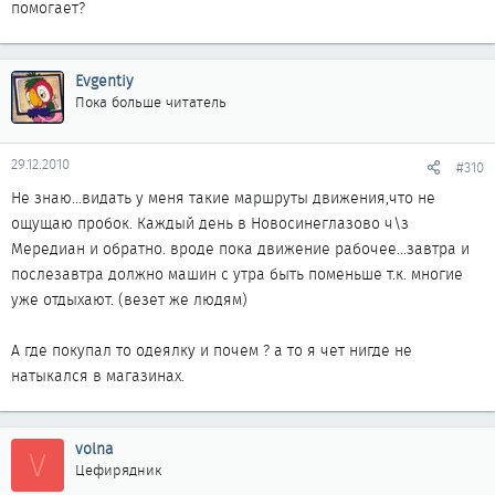
помогает?
Evgentiy
Пока больше читатель
29.12.2010
#310
Не знаю...видать у меня такие маршруты движения,что не
ощущаю пробок. Каждый день в Новосинеглазово ч\з
Мередиан и обратно. вроде пока движение рабочее...завтра и
послезавтра должно машин с утра быть поменьше т.к. многие
уже отдыхают. (везет же людям)
А где покупал то одеялку и почем ? а то я чет нигде не
натыкался в магазинах.
volna
V
Цефирядник