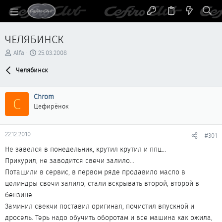
ЧЕЛЯБИНСК
А
Д
Alfa
25.03.2008
в
а
т
Челябинск
т
о
а
р
н
Chrom
т
а
C
е
ч
Цефирёнок
м
а
ы
л
а
22.12.2010
#301
Не завелся в понедельник, крутил крутил и ппц...
Прикурил, не заводится свечи залило...
Потащили в сервис, в первом ряде продавило масло в
целиндры свечи залило, стали вскрывать второй, второй в
бензине.
Заминил свекчи поставил оригинал, почистил впускной и
дросель. Терь надо обучить оборотам и все машина как ожила,