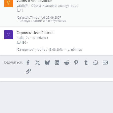
VCons в Челябинске
V
Valdis74
Обслуживание и эксплуатация
1
Valdis74
26.06.2007
Обслуживание и эксплуатация
Сервисы Челябинска
M
maks_74
Челябинск
130
vazonov11
18.08.2018
Челябинск
Facebook
X
Bluesky
LinkedIn
Reddit
Pinterest
Tumblr
WhatsAp
Эл
Поделиться:
Ссылка