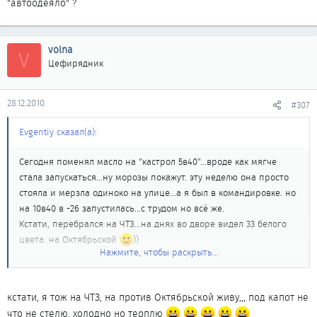
"автоодеяло" ?
volna
V
Цефирядник
28.12.2010
#307
Evgentiy сказал(а):
Сегодня поменял масло на "кастрол 5в40"...вроде как мягче
стала запускаться...ну морозы покажут. эту неделю она просто
стояла и мерзла одиноко на улице...а я был в командировке. но
на 10в40 в -26 запустилась...с трудом но всё же.
Кстати, перебрался на ЧТЗ...на днях во дворе видел 33 белого
цвета. на Октябрьской
))
Нажмите, чтобы раскрыть...
Кста, никто не использует ченить типа войлок под капот или
"автоодеяло" ?
кстати, я тож на ЧТЗ, на против Октябрьской живу,,, под капот не
что не стелю, холодно но терплю