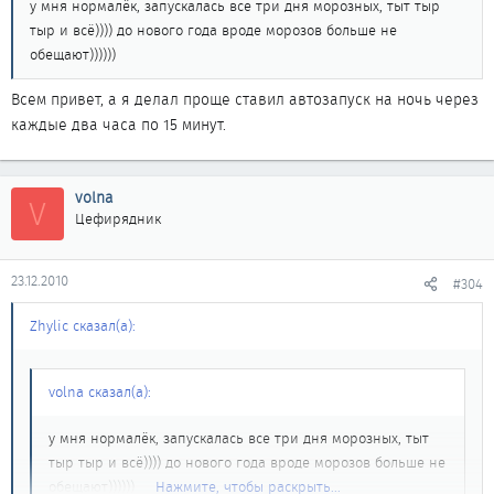
у мня нормалёк, запускалась все три дня морозных, тыт тыр
тыр и всё)))) до нового года вроде морозов больше не
обещают))))))
Всем привет, а я делал проще ставил автозапуск на ночь через
каждые два часа по 15 минут.
volna
V
Цефирядник
23.12.2010
#304
Zhylic сказал(а):
volna сказал(а):
у мня нормалёк, запускалась все три дня морозных, тыт
тыр тыр и всё)))) до нового года вроде морозов больше не
обещают))))))
Нажмите, чтобы раскрыть...