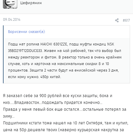
Цефирянин
09.04.2014
#617
Борисенки сказал(а):
Подш нат ролика HAICHI 6301ZZE, подш муфты кондиц NSK
35BD219T12DDUCG33. Живем на 4ой рабочей, так что выбор был
между реактором и фитом. В реактор только в очень крайнем
случае, хоть и карточка на максимальные скидки 8 и 10
процентов. Защита 2 части будут на енисейской через 3 дня,
если кому нужно. 450р китай.
Я заказал себе за 900 рублей все куски защиты, бока и
низ.....Владивосток...подождать придется конечно...
Правда у меня левый бок еще остался....остальные потерял за
зиму...
Подшипники кстати тоже нашел на 10 лет Октября, там и купил,
цена на 50р дешевле твоих (наверно курьерская накрутка за