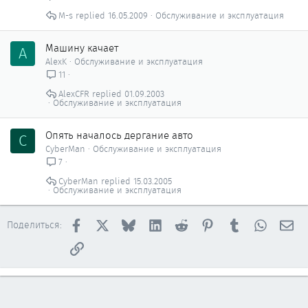
M-s
16.05.2009
Обслуживание и эксплуатация
Машину качает
A
AlexK
Обслуживание и эксплуатация
11
AlexCFR
01.09.2003
Обслуживание и эксплуатация
Опять началось дергание авто
C
CyberMan
Обслуживание и эксплуатация
7
CyberMan
15.03.2005
Обслуживание и эксплуатация
Facebook
X
Bluesky
LinkedIn
Reddit
Pinterest
Tumblr
WhatsAp
Эл
Поделиться:
Ссылка