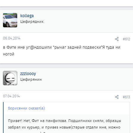
kollega
Цефирядник
06.04.2014
#612
в Фите мне уг@ндошили "рычаг задней подвески"Я туда ни
ногой
zzzloooy
Цефирянин
07.04.2014
#613
Борисенки сказал(а):
Привет! Нет, Фит на панфилова. Подшипники сняли, образцы
забрал их курьер, и привез новые(старые отдали мне, можно