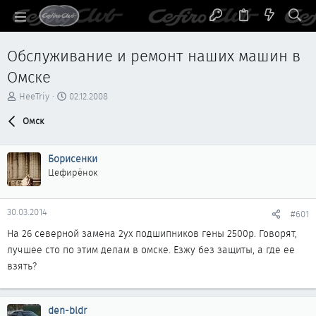
Обслуживание и ремонт наших машин в
Омске
А
Д
HeeTriy
02.12.2008
в
а
т
Омск
т
о
а
р
н
Борисенки
т
а
е
ч
Цефирёнок
м
а
ы
л
а
30.03.2014
#601
На 26 северной замена 2ух подшипников гены 2500р. Говорят,
лучшее сто по этим делам в омске. Езжу без защиты, а где ее
взять?
den-bldr