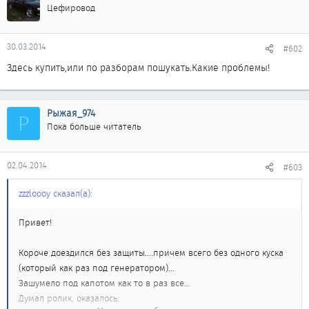
Цефировод
30.03.2014
#602
Здесь купить,или по разборам пошукать.Какие проблемы!
Рыжая_974
Р
Пока больше читатель
02.04.2014
#603
zzzloooy сказал(а):
Привет!
Короче доездился без защиты....причем всего без одного куска
(который как раз под генератором)...
Зашумело под капотом как то в раз все...
Думал ролик, оказалось: