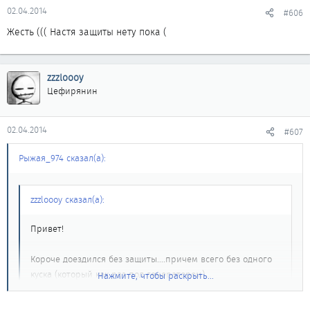
02.04.2014
#606
Жесть ((( Настя защиты нету пока (
zzzloooy
Цефирянин
02.04.2014
#607
Рыжая_974 сказал(а):
zzzloooy сказал(а):
Привет!
Короче доездился без защиты....причем всего без одного
куска (который как раз под генератором)...
Нажмите, чтобы раскрыть...
Зашумело под капотом как то в раз все...
Думал ролик, оказалось: