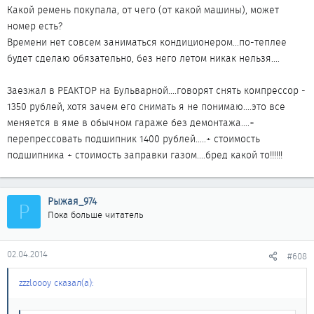
Нажмите, чтобы раскрыть...
Какой ремень покупала, от чего (от какой машины), может
1. подшипник кондиционера
2. Подшипник генератора
номер есть?
У меня один-в-один такая же фигня....Вопрос с кандером
3. Ролик тоже по рекомендации попадает на замену....
Времени нет совсем заниматься кондиционером...по-теплее
решила так - поменяла ремень, который на генератор и на
Вот такие неприятности...
будет сделаю обязательно, без него летом никак нельзя....
кондей, только взяла длинной поменьше и пропустила без
кондера, ибо один фиг он не работает у меня......остался
Куда обращаться?
Заезжал в РЕАКТОР на Бульварной....говорят снять компрессор -
дребезжащий пластиковый звук, при попадании в лужу
Здесь сделают эти мероприятия? (Северная 26-я, 13а к8)....
1350 рублей, хотя зачем его снимать я не понимаю....это все
пропадает..судя по всему ролик....пока не
меняется в яме в обычном гараже без демонтажа....+
добралась!...Подшипник генератора сделал мой мастер на сто
перепрессовать подшипник 1400 рублей.....+ стоимость
всего за 1000 рублей....
подшипника + стоимость заправки газом....бред какой то!!!!!!
Витек, нам нужна Защита, сколько денег?
Рыжая_974
Р
Пока больше читатель
02.04.2014
#608
zzzloooy сказал(а):