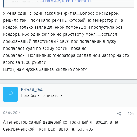
Нажмите, чтобы раскрыть...
1. подшипник кондиционера
2. Подшипник генератора
У меня один-в-один такая же фигня....Вопрос с кандером
3. Ролик тоже по рекомендации попадает на замену....
решила так - поменяла ремень, который на генератор и на
Вот такие неприятности...
кондей, только взяла длинной поменьше и пропустила без
кондера, ибо один фиг он не работает у меня......остался
Куда обращаться?
дребезжащий пластиковый звук, при попадании в лужу
Здесь сделают эти мероприятия? (Северная 26-я, 13а к8)....
пропадает..судя по всему ролик....пока не
добралась!...Подшипник генератора сделал мой мастер на сто
всего за 1000 рублей....
Витек, нам нужна Защита, сколько денег?
Рыжая_974
Р
Пока больше читатель
02.04.2014
#604
А генератор самый дешевый контрактный я находила на
Семиреченской - Контракт-авто, тел.505-405