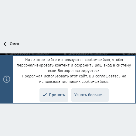
Омск
На данном сайте используются cookie-файлы, чтобы
персонализировать контент и сохранить Ваш вход в систему,
Обратная связь
Условия и правила
если Вы зарегистрируетесь.
Политика конфиденциальности
Помощь
Главная
R
Продолжая использовать этот сайт, Вы соглашаетесь на
S
использование наших cookie-файлов.
S
®
Community platform by XenForo
© 2010-2025 XenForo Ltd.
|
Style and
Принять
Узнать больше....
®
add-ons by ThemeHouse
Перевод от Jumuro
Верх
Низ