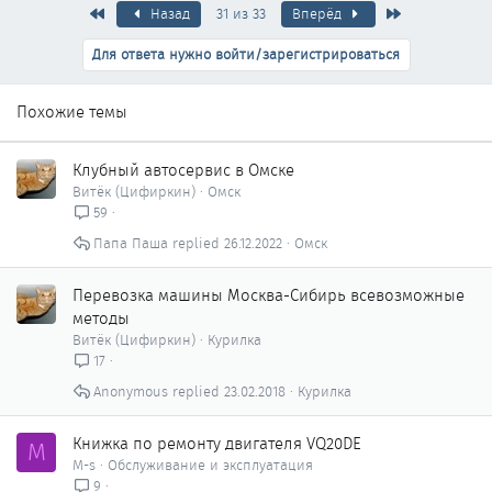
Первый
Последняя
Назад
31 из 33
Вперёд
Для ответа нужно войти/зарегистрироваться
Похожие темы
Клубный автосервис в Омске
Витёк (Цифиркин)
Омск
59
Папа Паша
26.12.2022
Омск
Перевозка машины Москва-Сибирь всевозможные
методы
Витёк (Цифиркин)
Курилка
17
Anonymous
23.02.2018
Курилка
Книжка по ремонту двигателя VQ20DE
M
M-s
Обслуживание и эксплуатация
9