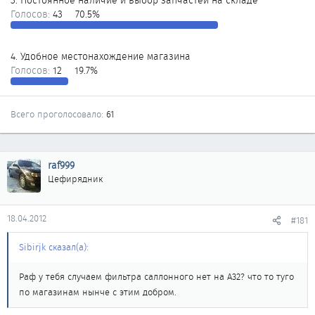
3. Постоянное наличие и выбор запчастей на складе
Голосов:
43
70.5%
4. Удобное местонахождение магазина
Голосов:
12
19.7%
Всего проголосовало
61
raf999
Цефирядник
18.04.2012
#181
Sibirjk сказал(а):
Раф у тебя случаем фильтра саллонного нет на А32? что то туго
по магазинам нынче с этим добром.