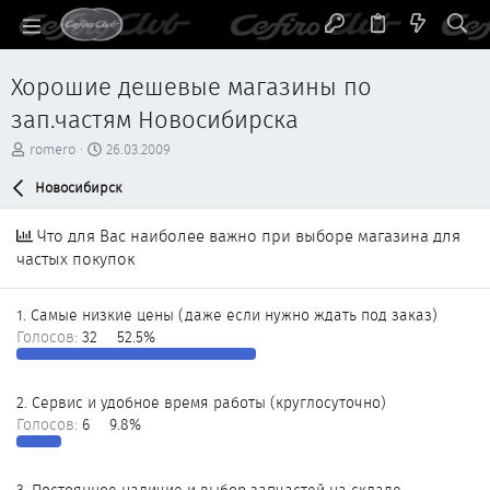
Хорошие дешевые магазины по
зап.частям Новосибирска
А
Д
romero
26.03.2009
в
а
т
Новосибирск
т
о
а
р
н
Что для Вас наиболее важно при выборе магазина для
т
а
частых покупок
е
ч
м
а
ы
л
1. Самые низкие цены (даже если нужно ждать под заказ)
а
Голосов:
32
52.5%
2. Сервис и удобное время работы (круглосуточно)
Голосов:
6
9.8%