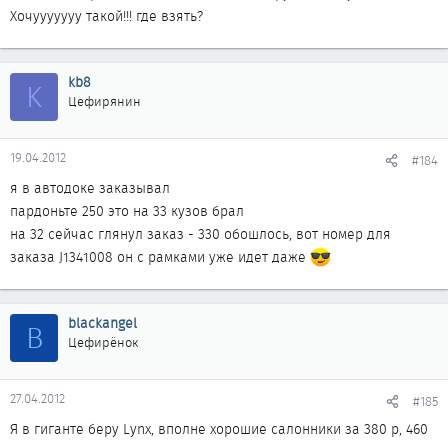
Хочууууууу такой!!! где взять?
kb8
K
Цефирянин
19.04.2012
#184
я в автодоке заказывал
пардоньте 250 это на 33 кузов брал
на 32 сейчас глянул заказ - 330 обошлось, вот номер для
заказа J1341008 он с рамками уже идет даже
blackangel
B
Цефирёнок
27.04.2012
#185
Я в гиганте беру Lynx, вполне хорошие салонники за 380 р, 460