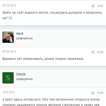
09.08.2012
#187
Зайти на сайт жидкого молли, посмотреть дилеров и обзвонить
не? )))
Hard
Цефирёнок
09.08.2012
#188
Времени нет обзванивать, домой поздно приезжаю...
Sibirjk
S
Цефирёнок
10.10.2012
#189
я брал здесь котовского 10к3 там магазинчик открылся бочка
помоему называется короче ветрина стеклянная и через нее