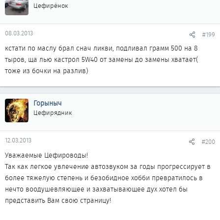
Цефирёнок
08.03.2013
#199
кстати по маслу брал снач ликви, подливал грамм 500 на 8
тыров, ща лью кастрол 5W40 от замены до замены хватает(
тоже из бочки на разлив)
Горыныч
Цефирядник
12.03.2013
#200
Уважаемые Цефироводы!
Так как легкое увлечение автозвуком за годы прогрессирует в
более тяжелую степень и безобидное хобби превратилось в
нечто воодушевляющее и захватывающее дух хотел бы
представить Вам свою страницу!