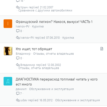
18
Хрыч
21.02.2007
Сравнение с другими автомобилями
Французский легион? Накося, выкуси! ЧАСТЬ 1
I
Ivanov-PV
Курилка
8
Ivanov-PV
07.06.2010
Курилка
С
Кто ищет, тот обрящет
т
Владимир
Отзывы, отчеты владельцев
а
0
т
Владимир
12.08.2002
ь
Отзывы, отчеты владельцев
я
ДИАГНОСТИКА перерасход топлива! читать у кого
Д
ест много
даниил
Обслуживание и эксплуатация
7
udav
16.05.2012
Обслуживание и эксплуатация