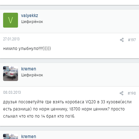
valyekkz
V
Цефирёнок
27.01.2013
#197
нихило улыбнуло!!!!!)))))
kremen
Цефирёнок
08.03.2013
#198
друзья посоветуйте где взять коробаса VQ20 в 33 кузове(если
есть разница) по норм ценнику, 18700 норм ценник? просто
слыхал что кто по 14 брал кто по16.
kremen