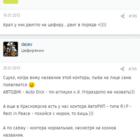
16.01.2013
#195
брал у них двигло на цефиру... двиг в поряде =))))
dejev
Цефирянин
25.01.2013
#196
Сцуко, когда вижу название этой конторы, лыба на лице сама
появляется
АВТОДИК - Auto Dick - по-аглицки х..й. Угораздило же назвать)))
А еще в Красноярске есть у нас контора АвтоРИП - типа R.I.P -
Rest in Peace - покойся с миром, то бишь.)))
А по сабжу - контора нормальная, несмотря на козное
название.