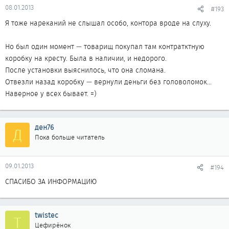
08.01.2013
#193
Я тоже нареканий не слышал особо, контора вроде на слуху.
Но был один момент — товарищ покупал там контратктную
коробку на кресту. Была в наличии, и недорого.
После установки выяснилось, что она сломана.
Отвезли назад коробку — вернули деньги без головоломок...
Наверное у всех бывает. =)
ден76
Д
Пока больше читатель
09.01.2013
#194
СПАСИБО ЗА ИНФОРМАЦИЮ
twistec
T
Цефирёнок