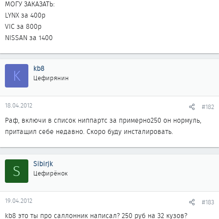
МОГУ ЗАКАЗАТЬ:
LYNX за 400р
VIC за 800р
NISSAN за 1400
kb8
K
Цефирянин
18.04.2012
#182
Раф, включи в список ниппартс за примерно250 он нормуль,
притащил себе недавно. Скоро буду инсталировать.
Sibirjk
S
Цефирёнок
19.04.2012
#183
kb8 это ты про саллонник написал? 250 руб на 32 кузов?