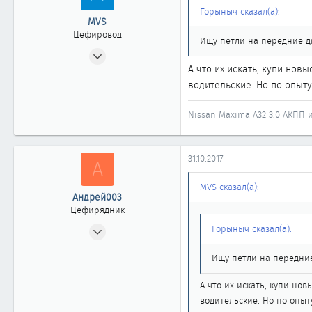
Горыныч сказал(а):
MVS
Цефировод
Ищу петли на передние д
29.04.2008
А что их искать, купи нов
698
водительские. Но по опыту
0
861
Nissan Maxima A32 3.0 АКПП
Новосибирск
31.10.2017
А
MVS сказал(а):
Андрей003
Цефирядник
10.10.2017
Горыныч сказал(а):
165
Ищу петли на передние
0
61
А что их искать, купи нов
56
водительские. Но по опыт