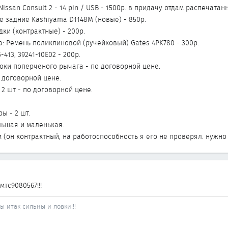
issan Consult 2 - 14 pin / USB - 1500р. в придачу отдам распечата
 задние Kashiyama D1148M (новые) - 850р.
ки (контрактные) - 200р.
: Ремень поликлиновой (ручейковый) Gates 4PK780 - 300р.
413, 39241-10E02 - 200р.
ки поперченого рычага - по договорной цене.
 договорной цене.
2 шт - по договорной цене.
ы - 2 шт.
льшая и маленькая.
 (он контрактный, на работоспособность я его не проверял. нужно
тс9080567!!!
 итак сильны и ловки!!!