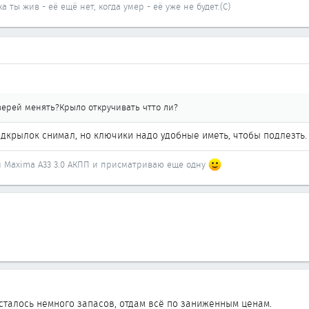
а ты жив - её ещё нет, когда умер - её уже не будет.(С)
верей менять?Крыло откручивать чтто ли?
одкрылок снимал, но ключики надо удобные иметь, чтобы подлезть.
 и Maxima A33 3.0 АКПП и присматриваю еще одну
талось немного запасов, отдам всё по заниженным ценам.