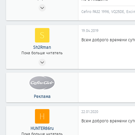
29.01.2004
Cefiro PA32 1996, VQ25DE, Exc
837
0
861
19.04.2019
S
Новосибирск, Академгородок
Всем доброго времени сут
Sh2Rman
Пока больше читатель
19.04.2019
3
0
1
Реклама
22.01.2020
H
Всем доброго времени сут
HUNTER86ru
Пока больше читатель