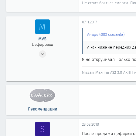
Не стоит бояться смерти. Пок
07.11.2017
M
Андрей003 сказал(а):
MVS
Цефировод
А как нижние передних д
29.04.2008
Я не откручивал. Только п
698
0
Nissan Maxima A32 3.0 АКПП
861
Новосибирск
Рекомендации
23.03.2018
S
После продажи цефирки ос