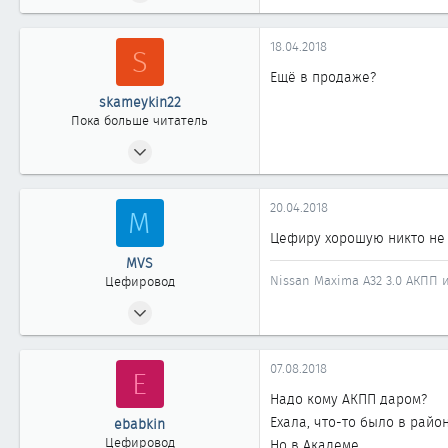
112
0
18.04.2018
S
61
Ещё в продаже?
45
skameykin22
Новосибирск
Пока больше читатель
18.04.2018
1
0
20.04.2018
M
1
Цефиру хорошую никто не 
42
MVS
Санкт-Петербург
Nissan Maxima A32 3.0 АКПП
Цефировод
antipark.ru
29.04.2008
698
0
07.08.2018
E
861
Надо кому АКПП даром?
Новосибирск
Ехала, что-то было в райо
ebabkin
Цефировод
Но в Академе