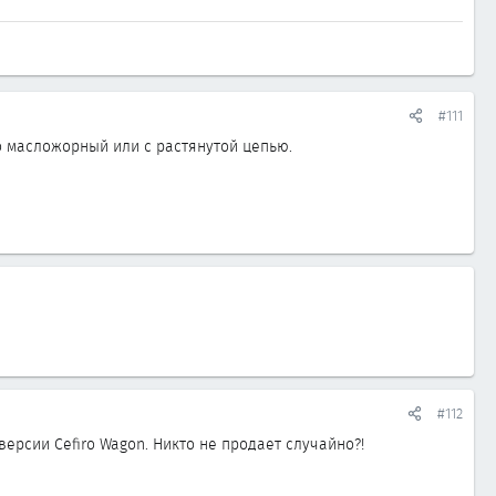
#111
о масложорный или с растянутой цепью.
#112
ерсии Cefiro Wagon. Никто не продает случайно?!