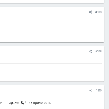
#108
#109
#110
ит в гараже. Бублик вроде есть.