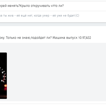
ерей менять?Крыло откручивать чтто ли?
а ты жив - её ещё нет, когда умер - её уже не будет.(С)
ку. Только не знаю,подойдет ли? Машина выпуск 10.97,А32