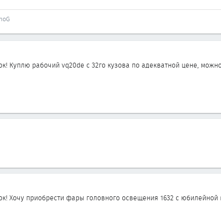
imoG
ок! Куплю рабочий vq20de с 32го кузова по адекватной цене, можн
ок! Хочу приобрести фары головного освещения 1632 с юбилейной в