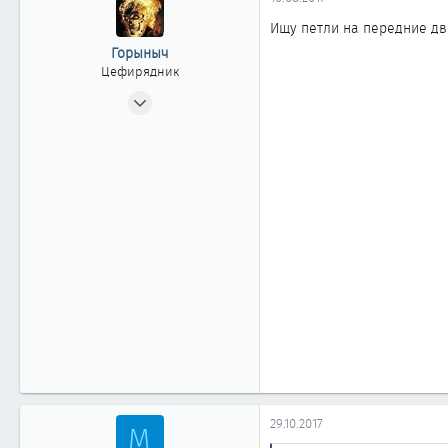
ы
л
а
Ищу петли на передние дв
Горыныч
Цефирядник
05.10.2010
133
0
61
Новосибирск
29.10.2017
M