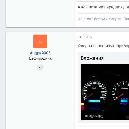
Челябинская обл. г. Троицк
А как нижние передних дв
Не стоит бояться смерти. Пок
31.10.2017
А
Хочу на свою такую прибор
Андрей003
Вложения
Цефирядник
10.10.2017
165
0
61
56
Челябинская обл. г. Троицк
images.jpg
6.4 КБ · Просмотры: 1 819