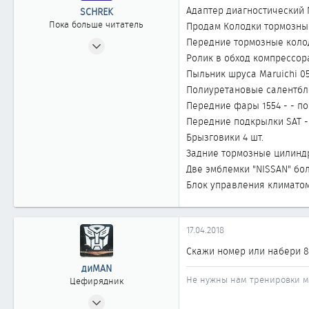
Адаптер диагностический N
SCHREK
Пока больше читатель
Продам Колодки тормозные
18.12.2012
Передние тормозные колод
Ролик в обход компрессора
1
Пыльник шруса Maruichi 05-
0
Полиуретановые салентбло
1
Передние фары 1554 - - по
Передние подкрылки SAT - 
Брызговики 4 шт.
Задние тормозные цилиндр
Две эмблемки "NISSAN" бо
Блок управления климатом
17.04.2018
Скажи номер или набери 8м
диMAN
Не нужны нам тренировки мы
Цефирядник
21.11.2009