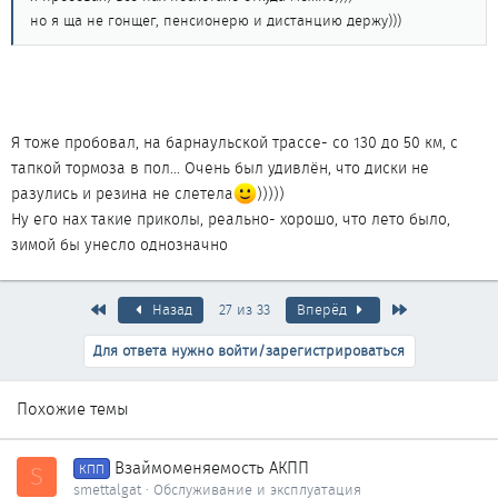
но я ща не гонщег, пенсионерю и дистанцию держу)))
Я тоже пробовал, на барнаульской трассе- со 130 до 50 км, с
тапкой тормоза в пол... Очень был удивлён, что диски не
разулись и резина не слетела
)))))
Ну его нах такие приколы, реально- хорошо, что лето было,
зимой бы унесло однозначно
Первый
Последняя
Назад
27 из 33
Вперёд
Для ответа нужно войти/зарегистрироваться
Похожие темы
Взаймоменяемость АКПП
S
КПП
smettalgat
Обслуживание и эксплуатация