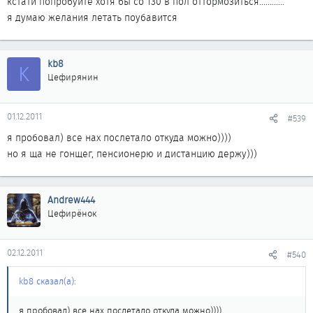
кстати попробуйте хотя бы со 130 в пол оттормозиться............
я думаю желания летать поубавится
kb8
K
Цефирянин
01.12.2011
#539
я пробовал) все нах послетало откуда можно))))
но я ща не гонщег, пенсионерю и дистанцию держу)))
Andrew444
Цефирёнок
02.12.2011
#540
kb8 сказал(а):
я пробовал) все нах послетало откуда можно))))