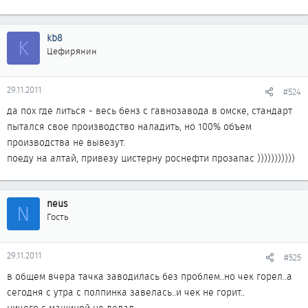
kb8
K
Цефирянин
29.11.2011
#524
да пох где литься - весь бенз с гавнозавода в омске, стандарт
пытался свое производство наладить, но 100% объем
производства не вывезут.
поеду на алтай, привезу цистерну роснефти прозапас )))))))))))
neus
N
Гость
29.11.2011
#525
в общем вчера тачка заводилась без проблем..но чек горел..а
сегодня с утра с полпинка завелась..и чек не горит..