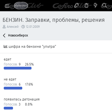
БЕНЗИН. Заправки, проблемы, решения
А
Д
Алексей
12.01.2009
в
а
т
Новосибирск
т
о
а
р
н
цифра на бензине "ультра"
т
а
е
ч
м
а
едет
ы
л
Голосов:
9
26.5%
а
не едет
Голосов:
6
17.6%
появилась детонация
Голосов:
3
8.8%