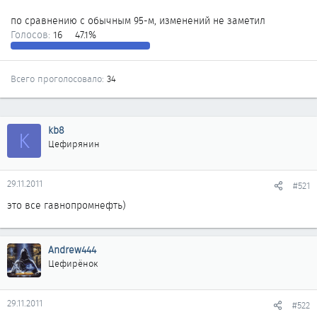
по сравнению с обычным 95-м, изменений не заметил
Голосов:
16
47.1%
Всего проголосовало
34
kb8
K
Цефирянин
29.11.2011
#521
это все гавнопромнефть)
Andrew444
Цефирёнок
29.11.2011
#522