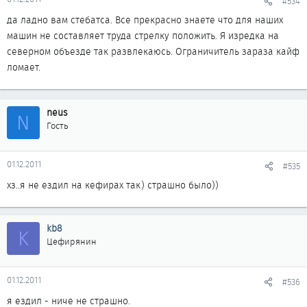
#534
да ладно вам стебатса. Все прекрасно знаете что для наших
машин не составляет труда стрелку положить. Я изредка на
северном объезде так развлекаюсь. Ограничитель зараза кайф
ломает.
neus
N
Гость
01.12.2011
#535
хз..я не ездил на кефирах так) страшно было))
kb8
K
Цефирянин
01.12.2011
#536
я ездил - ниче не страшно.