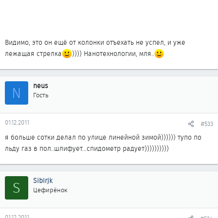
Видимо, это он ещё от колонки отъехать не успел, и уже
лежащая стрелка
)))) Нанотехнологии, мля..
neus
N
Гость
01.12.2011
#533
я больше сотки делал по улице линейной зимой)))))) тупо по
льду газ в пол..шлифует...спидометр радует))))))))))
Sibirjk
S
Цефирёнок
01.12.2011