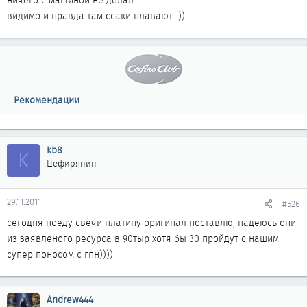
ничего с машиной не делал...
видимо и правда там ссаки плавают...))
Рекомендации
kb8
K
Цефирянин
29.11.2011
#526
сегодня поеду свечи платину оригинал поставлю, надеюсь они
из заявленого ресурса в 90тыр хотя бы 30 пройдут с нашим
супер поносом с гпн))))
Andrew444