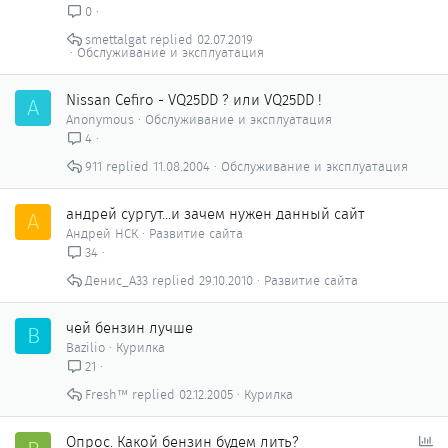
0
smettalgat
02.07.2019
Обслуживание и эксплуатация
Nissan Cefiro - VQ25DD ? или VQ25DD !
A
Anonymous
Обслуживание и эксплуатация
4
911
11.08.2004
Обслуживание и эксплуатация
андрей сургут...и зачем нужен данный сайт
А
Андрей НСК
Развитие сайта
34
Денис_А33
29.10.2010
Развитие сайта
чей бензин лучше
B
Bazilio
Курилка
21
Fresh™
02.12.2005
Курилка
О
Опрос. Какой бензин будем лить?