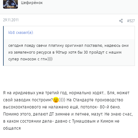
Цефирёнок
29.11.2011
#527
kb8 сказал(а):
сегодня поеду свечи платину оригинал поставлю, надеюсь они
из заявленого ресурса в 90тыр хотя бы 30 пройдут с нашим
супер поносом с гпн))))
Я на иридиевых уже третий год, нормально ходят... Бля, может
свой заводик построим?
)))) На Стандарте производство
высокооктанового не налажено ещё, потолок- 80-й бенз.
Помимо этого, делают ДТ зимнее и летнее, мазут. Не знаю счас,
в каком состоянии дела- давно с Тумашовым и Кимом не
общался