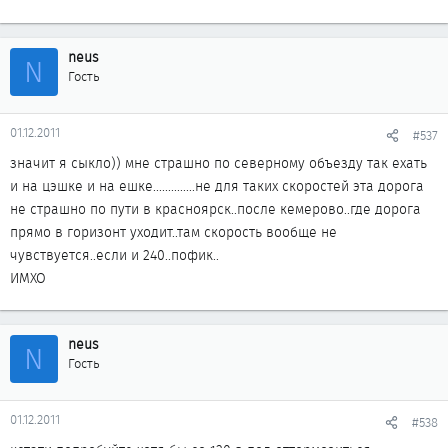
neus
N
Гость
01.12.2011
#537
значит я сыкло)) мне страшно по северному объезду так ехать
и на цэшке и на ешке..............не для таких скоростей эта дорога
не страшно по пути в красноярск..после кемерово..где дорога
прямо в горизонт уходит..там скорость вообще не
чувствуется..если и 240..пофик..
ИМХО
neus
N
Гость
01.12.2011
#538