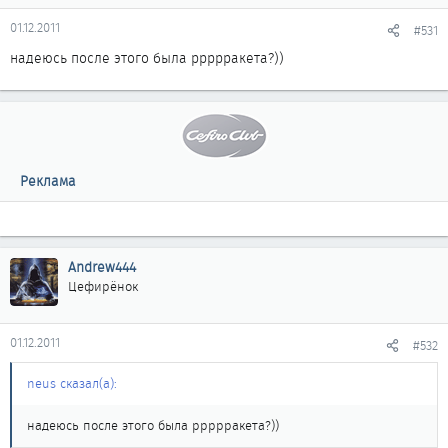
01.12.2011
#531
надеюсь после этого была ррррракета?))
Реклама
Andrew444
Цефирёнок
01.12.2011
#532
neus сказал(а):
надеюсь после этого была ррррракета?))