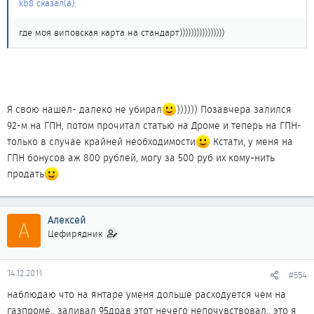
kb8 сказал(а):
где моя виповская карта на стандарт))))))))))))))))
Я свою нашёл- далеко не убирал
)))))) Позавчера залился
92-м на ГПН, потом прочитал статью на Дроме и теперь на ГПН-
только в случае крайней необходимости
Кстати, у меня на
ГПН бонусов аж 800 рублей, могу за 500 руб их кому-нить
продать
Алексей
А
Цефирядник
14.12.2011
#554
наблюдаю что на янтаре уменя дольше расходуется чем на
газпроме.. заливал 95драв этот нечего непочувствовал.. это я