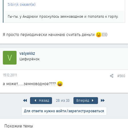
Sibirjk сказал(а):
Гы-гы. у Андрюхи проснулось земноводное и поползло к горлу.
Я просто периодически начинаю считать деньги
))))
valyekkz
V
Цефирёнок
15.12.2011
#560
а может.......земноводное????
Первый
Последняя
Назад
28 из 33
Вперёд
Для ответа нужно войти/зарегистрироваться
Похожие темы