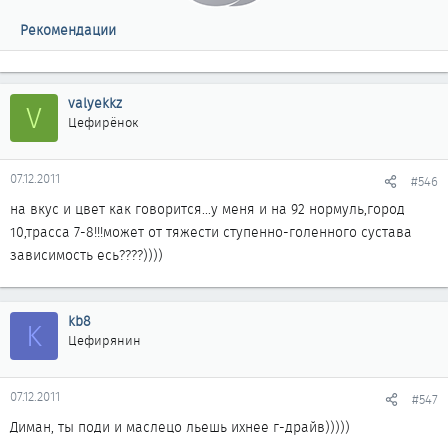
Рекомендации
valyekkz
V
Цефирёнок
07.12.2011
#546
на вкус и цвет как говорится...у меня и на 92 нормуль,город
10,трасса 7-8!!!может от тяжести ступенно-голенного сустава
зависимость есь????))))
kb8
K
Цефирянин
07.12.2011
#547
Диман, ты поди и маслецо льешь ихнее г-драйв)))))