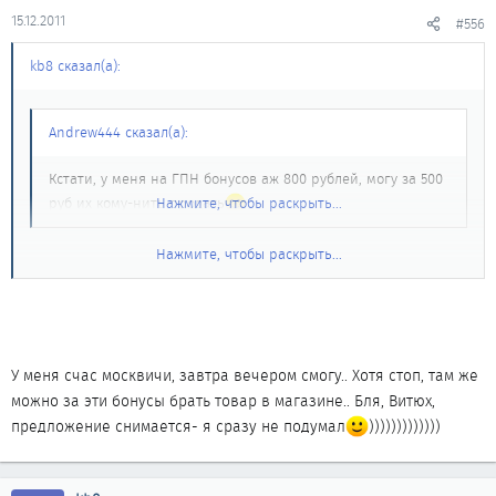
15.12.2011
#556
kb8 сказал(а):
Andrew444 сказал(а):
Кстати, у меня на ГПН бонусов аж 800 рублей, могу за 500
руб их кому-нить продать
Нажмите, чтобы раскрыть...
Нажмите, чтобы раскрыть...
давай завтра пересекемся, Андрюх
У меня счас москвичи, завтра вечером смогу.. Хотя стоп, там же
можно за эти бонусы брать товар в магазине.. Бля, Витюх,
предложение снимается- я сразу не подумал
)))))))))))))