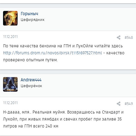
Горыныч
Цефирядник
11.12.2011
#548
По теме качества бензина на ГПН и ЛукОйле читайте здесь
http://forums.drom.ru/novosibirsk/t1151697527.html
- качество
проверено опытным путем.
Andrew444
Цефирёнок
11.12.2011
#549
Н-даааа, мля.. Реальная муйня. Возвращаюсь на Стандарт и
Лукойл, при живых лямбдах и свечах пробег при заливе 35
литров на ГПН всего 240 км