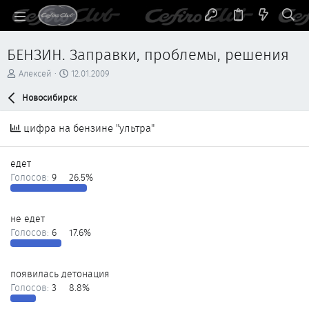
БЕНЗИН. Заправки, проблемы, решения
А
Д
Алексей
12.01.2009
в
а
т
Новосибирск
т
о
а
р
н
цифра на бензине "ультра"
т
а
е
ч
м
а
едет
ы
л
Голосов:
9
26.5%
а
не едет
Голосов:
6
17.6%
появилась детонация
Голосов:
3
8.8%