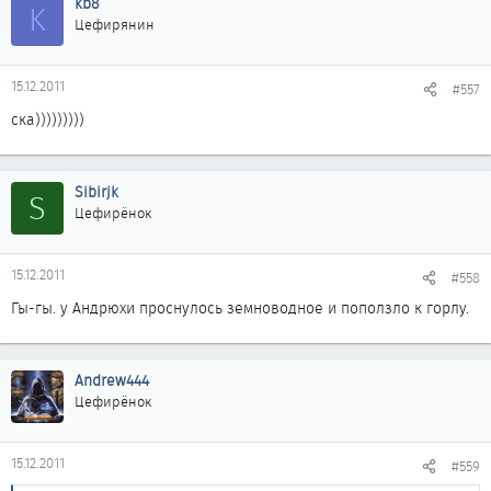
kb8
K
Цефирянин
15.12.2011
#557
ска)))))))))
Sibirjk
S
Цефирёнок
15.12.2011
#558
Гы-гы. у Андрюхи проснулось земноводное и поползло к горлу.
Andrew444
Цефирёнок
15.12.2011
#559