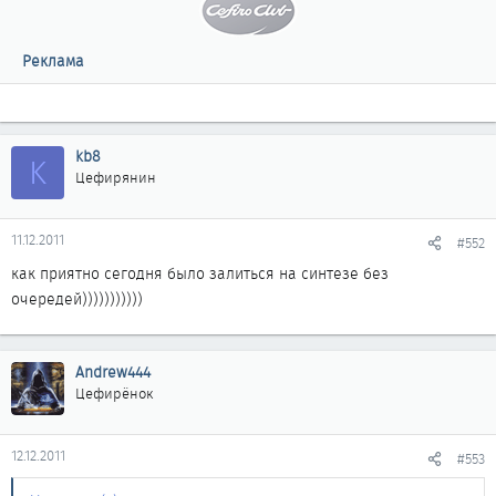
Реклама
kb8
K
Цефирянин
11.12.2011
#552
как приятно сегодня было залиться на синтезе без
очередей)))))))))))
Andrew444
Цефирёнок
12.12.2011
#553