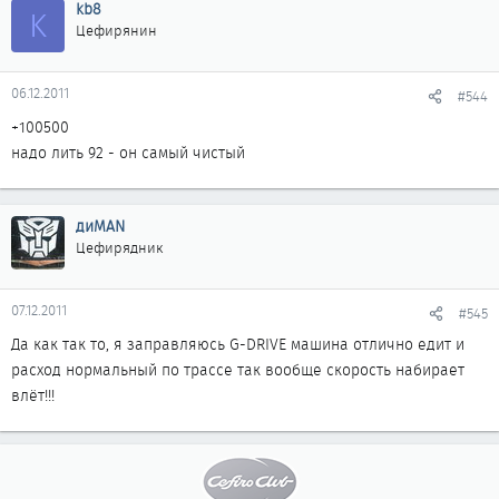
kb8
K
Цефирянин
06.12.2011
#544
+100500
надо лить 92 - он самый чистый
диMAN
Цефирядник
07.12.2011
#545
Да как так то, я заправляюсь G-DRIVE машина отлично едит и
расход нормальный по трассе так вообще скорость набирает
влёт!!!