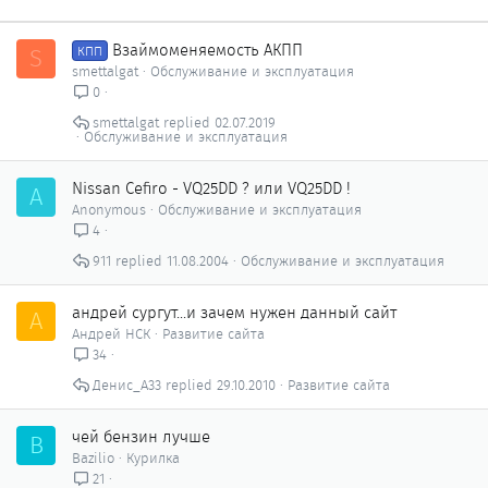
Взаймоменяемость АКПП
S
КПП
smettalgat
Обслуживание и эксплуатация
0
smettalgat
02.07.2019
Обслуживание и эксплуатация
Nissan Cefiro - VQ25DD ? или VQ25DD !
A
Anonymous
Обслуживание и эксплуатация
4
911
11.08.2004
Обслуживание и эксплуатация
андрей сургут...и зачем нужен данный сайт
А
Андрей НСК
Развитие сайта
34
Денис_А33
29.10.2010
Развитие сайта
чей бензин лучше
B
Bazilio
Курилка
21