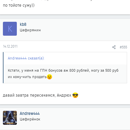
по тойоте сужу))
kb8
K
Цефирянин
14.12.2011
#555
Andrew444 сказал(а):
Кстати, у меня на ГПН бонусов аж 800 рублей, могу за 500 руб
их кому-нить продать
давай завтра пересекемся, Андрюх
Andrew444
Цефирёнок