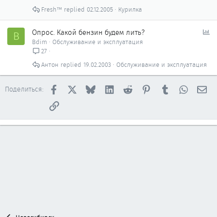
Fresh™
02.12.2005
Курилка
О
Опрос. Какой бензин будем лить?
B
п
Bdim
Обслуживание и эксплуатация
р
27
о
Антон
19.02.2003
Обслуживание и эксплуатация
с
Facebook
X
Bluesky
LinkedIn
Reddit
Pinterest
Tumblr
WhatsAp
Эл
Поделиться:
Ссылка