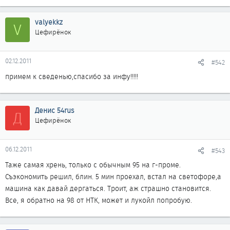
valyekkz
V
Цефирёнок
02.12.2011
#542
примем к сведенью,спасибо за инфу!!!!!
Денис 54rus
Д
Цефирёнок
06.12.2011
#543
Таже самая хрень, только с обычным 95 на г-проме.
Съэкономить решил, блин. 5 мин проехал, встал на светофоре,а
машина как давай дергаться. Троит, аж страшно становится.
Все, я обратно на 98 от НТК, может и лукойл попробую.