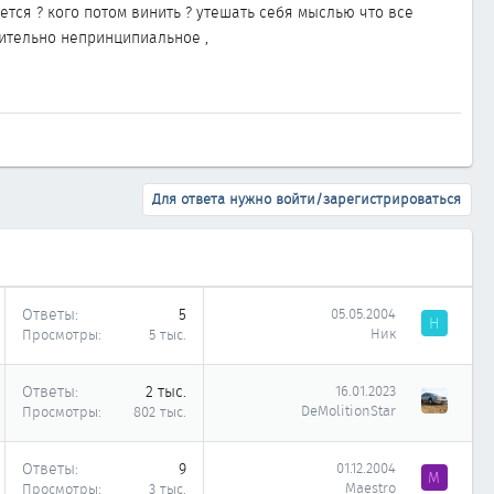
нется ? кого потом винить ? утешать себя мыслью что все
вительно непринципиальное ,
Для ответа нужно войти/зарегистрироваться
Ответы
5
05.05.2004
Н
Ник
Просмотры
5 тыс.
Ответы
2 тыс.
16.01.2023
DeMolitionStar
Просмотры
802 тыс.
Ответы
9
01.12.2004
M
Maestro
Просмотры
3 тыс.