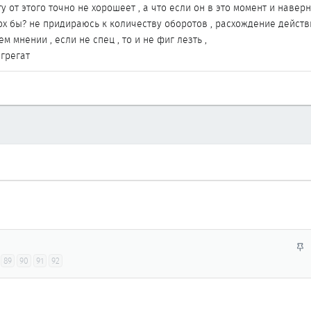
ту от этого точно не хорошеет , а что если он в это момент и навер
ох бы? не придираюсь к количеству оборотов , расхождение дейст
ем мнении , если не спец , то и не фиг лезть ,
грегат
З
а
89
90
91
92
к
р
е