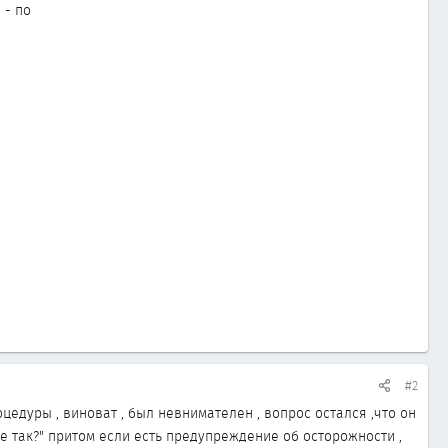
 - по
#2
цедуры , виноват , был невнимателен , вопрос остался ,что он
е так?" притом если есть предупреждение об осторожности ,