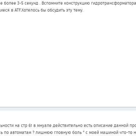
Не более 3-5 секунд . Вспомните конструкцию гидротрансформатора
еся в ATF.Хотелось бы обсудить эту тему.
ьности на стр 61 в мнуале действительно есть описание данной про
сь по автоматам ? лишнюю гловную боль " с моей машиной что-то н