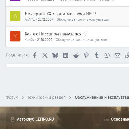
Не держит ХХ + залитые свечи HELP
A
ArArAt
22.12.2007
Обслуживание и эксплуатация
Как я с Ниссаном намахался :-)
Y
Yur0k
21.10.2002
Обслуживание и эксплуатация
Facebook
X
Bluesky
LinkedIn
Reddit
Pinterest
Tumblr
WhatsApp
Элек
Поделиться:
Форум
Технический раздел
Обслуживание и эксплуата
Автоклуб CEFIRO.RU
Основны