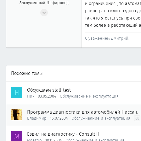
Заслуженный Цефировод
и ограничения , то автома
31.07.2002
равно рано или поздно сд
так что я останусь при сво
1 522
тем более в работающий а
0
1 861
С уважением Дмитрий.
Владивосток
www.vladavto.ru
Похожие темы
Обсуждаем stall-test
Н
Ник
03.05.2004
Обслуживание и эксплуатация
Программа диагностики для автомобилей Ниссан.
Владимир
16.07.2004
Обслуживание и эксплуатация
88
Ездил на диагностику - Consult II
M
Maestro
30.11.2004
Обслуживание и эксплуатация