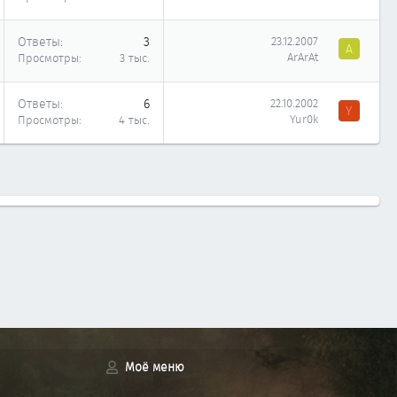
Ответы
3
23.12.2007
A
ArArAt
Просмотры
3 тыс.
Ответы
6
22.10.2002
Y
Yur0k
Просмотры
4 тыс.
Моё меню