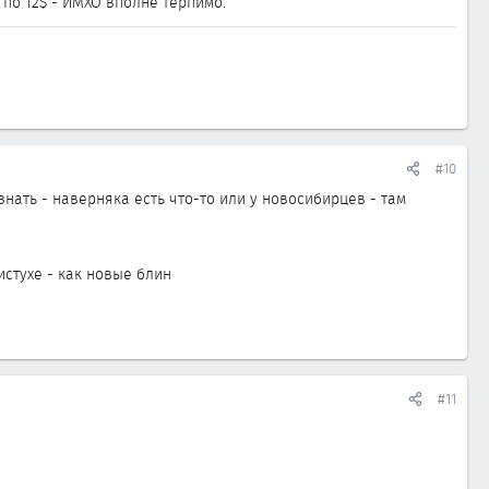
 по 12$ - ИМХО вполне терпимо.
#10
ать - наверняка есть что-то или у новосибирцев - там
истухе - как новые блин
#11