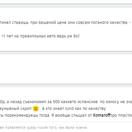
игинал ставишь: при бешеной цене они совсем поганого качества -
- 11 лет на правилоьных авто ведь уж 8о)
00р, а назад съекономил за 500 какието испанские. по износу не з
заунывный скрип
. А кто знает Jurid как по качеству
ты порекомендуешь тогда. Я вообще слышал от
Komaroff
про пласти
ая появляется сразу после того, как была нужна.