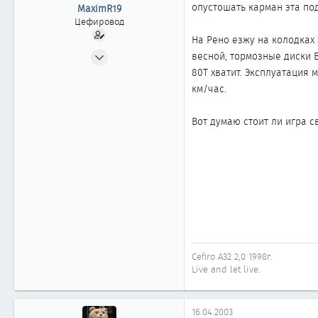
ы
л
опустошать карман эта по
MaximR19
а
Цефировод
На Рено езжу на колодках Л
31.07.2002
весной, тормозные диски B
868
80Т хватит. Эксплуатация 
0
км/час.
861
Вот думаю стоит ли игра с
Москва
Cefiro A32 2,0 1998г.
Live and let live.
16.04.2003