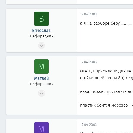
0
861
17.04.2003
В
Новосибирск
а я на разборе беру...........
www.m-f.ru
Вячеслав
Цефирядник
29.08.2002
114
0
17.04.2003
М
61
мне тут присылали для це
Новосибирск
стойки моей висты 8о) ) и
Матвей
Цефирядник
06.04.2003
назад можно поставить нео
163
пластик боится морозов -
0
61
17.04.2003
M