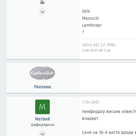
31.07.2002
GKN
868
Maxruchi
0
Lemforder
?
861
Москва
Cefiro A32 2,0 1998г.
Live and let live.
Реклама
17.04.2003
М
лемфердер весьма известн
владеет.
Матвей
Цефирядник
06.04.2003
Саня на 35-й висте вроде к