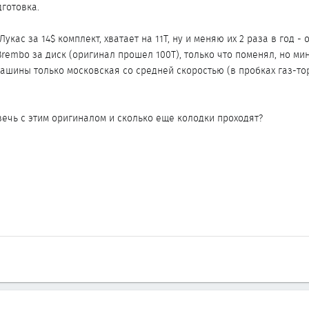
дготовка.
укас за 14$ комплект, хватает на 11Т, ну и меняю их 2 раза в год -
rembo за диск (оригинал прошел 100Т), только что поменял, но мин
машины только московская со средней скоростью (в пробках газ-то
вечь с этим оригиналом и сколько еще колодки проходят?