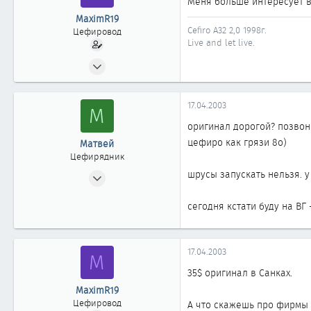
Меня больше интересует вн
MaximR19
Cefiro A32 2,0 1998г.
Цефировод
Live and let live.
31.07.2002
868
0
17.04.2003
М
861
оригинал дорогой? позвон
Москва
цефиро как грязи 8о)
Матвей
Цефирядник
06.04.2003
шрусы запускать нельзя. у
163
сегодня кстати буду на ВГ
0
61
17.04.2003
M
35$ оригинал в Санках.
MaximR19
Цефировод
А что скажешь про фирмы