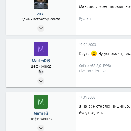
Максим, у меня первый ко
zavr
Руслан
Администратор сайта
24.04.2002
2 404
20
16.04.2003
M
1 868
Круто
Ну успокоил, тем
Москва
MaximR19
www.cefiro.ru
Cefiro A32 2,0 1998г.
Цефировод
Live and let live.
Автомобиль
Volvo V90 СС
31.07.2002
868
0
17.04.2003
М
861
я на все ставлю Нишинбо. 
Москва
будут ходить
Матвей
Цефирядник
06.04.2003