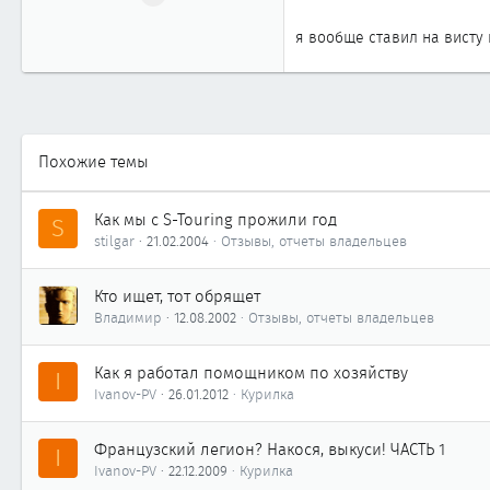
163
я вообще ставил на висту
0
61
Похожие темы
Как мы с S-Touring прожили год
S
stilgar
21.02.2004
Отзывы, отчеты владельцев
Кто ищет, тот обрящет
Владимир
12.08.2002
Отзывы, отчеты владельцев
Как я работал помощником по хозяйству
I
Ivanov-PV
26.01.2012
Курилка
Французский легион? Накося, выкуси! ЧАСТЬ 1
I
Ivanov-PV
22.12.2009
Курилка