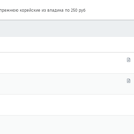
 прежнюю корейские из владика по 250 руб
С
т
а
т
С
ь
т
я
а
т
ь
я