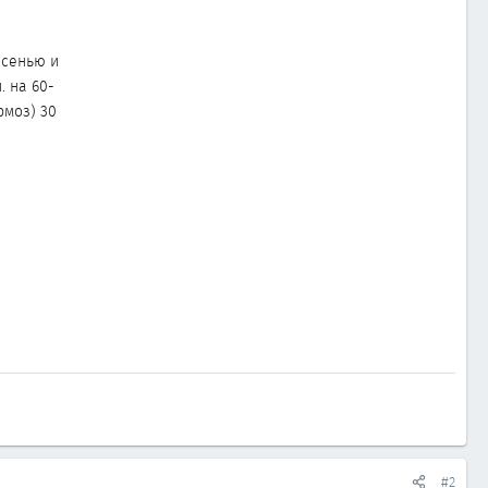
 осенью и
. на 60-
рмоз) 30
#2