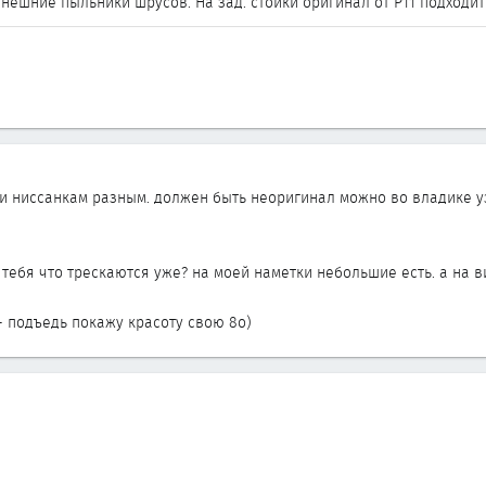
ешние пыльники шрусов. На зад. стойки оригинал от P11 подходит
и ниссанкам разным. должен быть неоригинал можно во владике узн
 тебя что трескаются уже? на моей наметки небольшие есть. а на в
 - подъедь покажу красоту свою 8о)