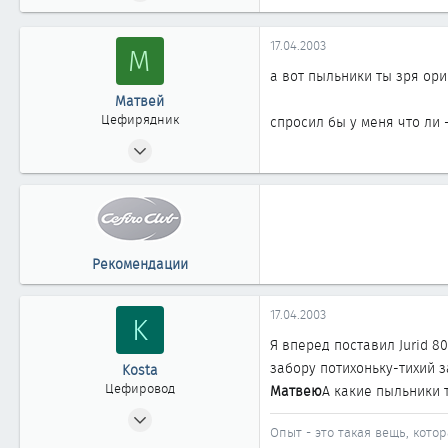
163
0
17.04.2003
М
61
а вот пыльники ты зря ор
Матвей
Цефирядник
спросил бы у меня что ли 
06.04.2003
163
0
61
Рекомендации
17.04.2003
K
Я вперед поставил Jurid 8
забору потихоньку-тихий 
Kosta
Цефировод
Матвею
А какие пыльники 
17.10.2002
Опыт - это такая вещь, котор
653