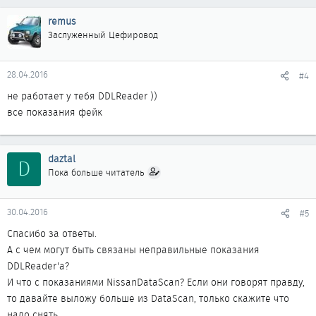
remus
Заслуженный Цефировод
28.04.2016
#4
не работает у тебя DDLReader ))
все показания фейк
daztal
D
Пока больше читатель
30.04.2016
#5
Спасибо за ответы.
А с чем могут быть связаны неправильные показания
DDLReader'а?
И что с показаниями NissanDataScan? Если они говорят правду,
то давайте выложу больше из DataScan, только скажите что
надо снять.