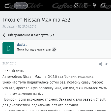
Глохнет Nissan Maxima A32
А
Д
daztal
27.04.2016
в
а
т
Обслуживание и эксплуатация
т
о
а
р
н
daztal
D
т
а
Пока больше читатель
е
ч
м
а
ы
л
27.04.2016
#1
а
Добрый день.
Автомобиль Nissan Maxima QX 2.0 газ/бензин, механика.
Знаю что тема поднималась сотни раз, поэтому сразу говорю
что КХХ, дроссельную заслонку мыл, чистил, МАФ пытался мыть,
но потом заменил на б/у.
Периодически все-равно глохнет. Заказал с али разъем Cnsult
для диагностики, подключил, вот что получил:
подключил разъем, висела ошибка датчика детонации, скинул