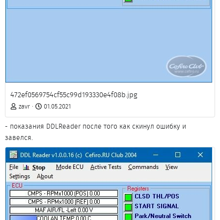
472ef0569754cf55c99d193330e4f08b.jpg
zavr
01.05.2021
- показания DDLReader после того как скинул ошибку и
завелся.