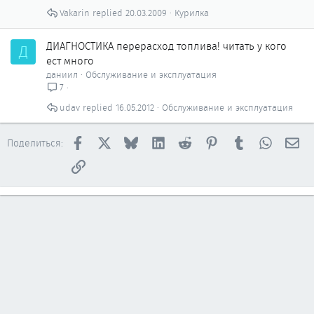
Vakarin
20.03.2009
Курилка
ДИАГНОСТИКА перерасход топлива! читать у кого
Д
ест много
даниил
Обслуживание и эксплуатация
7
udav
16.05.2012
Обслуживание и эксплуатация
Facebook
X
Bluesky
LinkedIn
Reddit
Pinterest
Tumblr
WhatsAp
Эл
Поделиться:
Ссылка