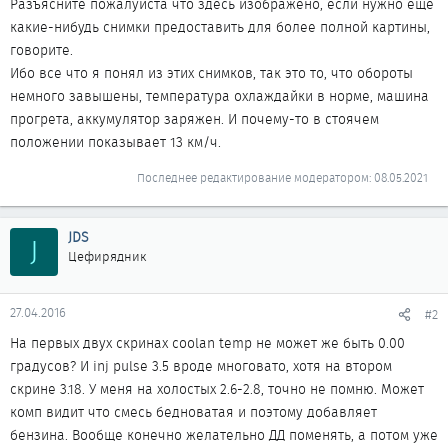
Разъясните пожалуйста что здесь изображено, если нужно еще
какие-нибудь снимки предоставить для более полной картины,
говорите.
Ибо все что я понял из этих снимков, так это то, что обороты
немного завышены, температура охлаждайки в норме, машина
прогрета, аккумулятор заряжен. И почему-то в стоячем
положении показывает 13 км/ч.
Последнее редактирование модератором:
08.05.2021
JDS
J
Цефирядник
27.04.2016
#2
На первых двух скринах coolan temp не может же быть 0.00
градусов? И inj pulse 3.5 вроде многовато, хотя на втором
скрине 3.18. У меня на холостых 2.6-2.8, точно не помню. Может
комп видит что смесь бедноватая и поэтому добавляет
бензина. Вообще конечно желательно ДД поменять, а потом уже