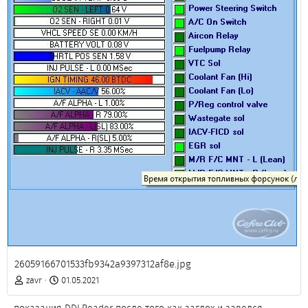
26059166701533fb9342a9397312af8e.jpg
zavr
01.05.2021
- показания DDLReader после того как заглох и завелся.