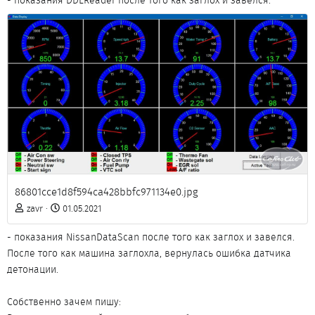
86801cce1d8f594ca428bbfc971134e0.jpg
zavr
01.05.2021
- показания NissanDataScan после того как заглох и завелся.
После того как машина заглохла, вернулась ошибка датчика
детонации.
Собственно зачем пишу: