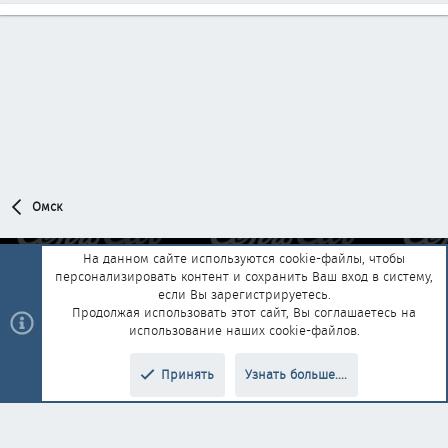
Омск
На данном сайте используются cookie-файлы, чтобы
персонализировать контент и сохранить Ваш вход в систему,
Обратная связь
Условия и правила
если Вы зарегистрируетесь.
Политика конфиденциальности
Помощь
Главная
R
Продолжая использовать этот сайт, Вы соглашаетесь на
S
использование наших cookie-файлов.
S
®
Community platform by XenForo
© 2010-2025 XenForo Ltd.
|
Style and
Принять
Узнать больше....
®
add-ons by ThemeHouse
Перевод от Jumuro
Верх
Низ