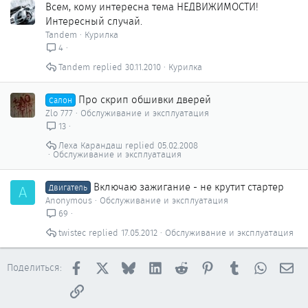
Всем, кому интересна тема НЕДВИЖИМОСТИ!
Интересный случай.
Tandem
Курилка
4
Tandem
30.11.2010
Курилка
Про скрип обшивки дверей
Салон
Zlo 777
Обслуживание и эксплуатация
13
Леха Карандаш
05.02.2008
Обслуживание и эксплуатация
Включаю зажигание - не крутит стартер
A
Двигатель
Anonymous
Обслуживание и эксплуатация
69
twistec
17.05.2012
Обслуживание и эксплуатация
Facebook
X
Bluesky
LinkedIn
Reddit
Pinterest
Tumblr
WhatsAp
Эл
Поделиться:
Ссылка