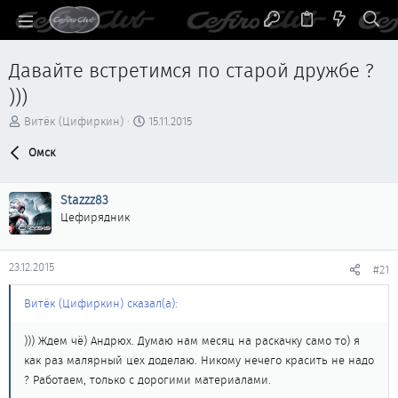
Давайте встретимся по старой дружбе ?
)))
А
Д
Витёк (Цифиркин)
15.11.2015
в
а
т
Омск
т
о
а
р
н
Stazzz83
т
а
е
ч
Цефирядник
м
а
ы
л
а
23.12.2015
#21
Витёк (Цифиркин) сказал(а):
))) Ждем чё) Андрюх. Думаю нам месяц на раскачку само то) я
как раз малярный цех доделаю. Никому нечего красить не надо
? Работаем, только с дорогими материалами.