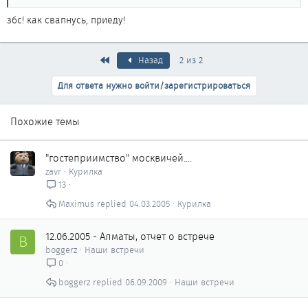
збс! как свапнусь, приеду!
Первый
Назад
2 из 2
Для ответа нужно войти/зарегистрироваться
Похожие темы
"гостеприимство" москвичей....
zavr
Курилка
13
Maximus
04.03.2005
Курилка
12.06.2005 - Алматы, отчет о встрече
B
boggerz
Наши встречи
0
boggerz
06.09.2009
Наши встречи