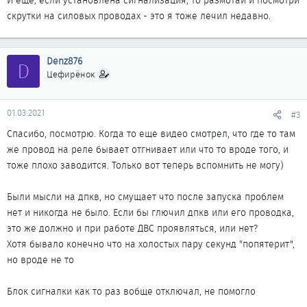
И еще, если установлена сигнализация, то размотай и посмотри
скрутки на силовых проводах - это я тоже лечил недавно.
Denz876
D
Цефирёнок
01.03.2021
#3
Спасибо, посмотрю. Когда то еще видео смотрел, что где то там
же провод на реле бывает отгнивает или что то вроде того, и
тоже плохо заводится. Только вот теперь вспомнить не могу)
Были мысли на дпкв, но смущает что после запуска проблем
нет и никогда не было. Если бы глючил дпкв или его проводка,
это же должно и при работе ДВС проявляться, или нет?
Хотя бывало конечно что на холостых пару секунд "попятерит",
но вроде не то
Блок сигналки как то раз вобще отключал, не помогло