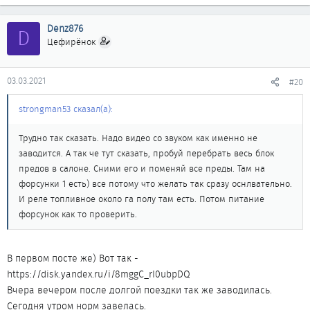
Denz876
D
Цефирёнок
03.03.2021
#20
strongman53 сказал(а):
Трудно так сказать. Надо видео со звуком как именно не
заводится. А так че тут сказать, пробуй перебрать весь блок
предов в салоне. Сними его и поменяй все преды. Там на
форсунки 1 есть) все потому что желать так сразу оснлвательно.
И реле топливное около га полу там есть. Потом питание
форсунок как то проверить.
В первом посте же) Вот так -
https://disk.yandex.ru/i/8mggC_rI0ubpDQ
Вчера вечером после долгой поездки так же заводилась.
Сегодня утром норм завелась.