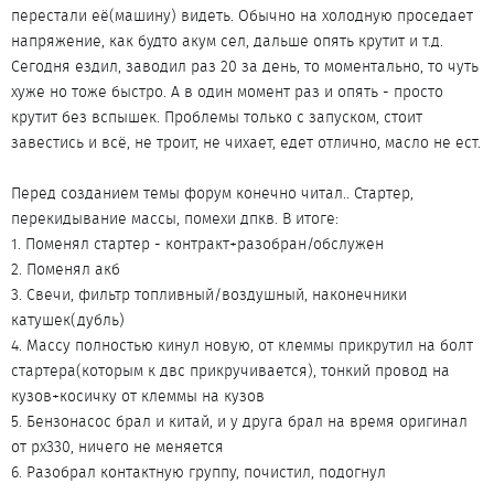
перестали её(машину) видеть. Обычно на холодную проседает
напряжение, как будто акум сел, дальше опять крутит и т.д.
Сегодня ездил, заводил раз 20 за день, то моментально, то чуть
хуже но тоже быстро. А в один момент раз и опять - просто
крутит без вспышек. Проблемы только с запуском, стоит
завестись и всё, не троит, не чихает, едет отлично, масло не ест.
Перед созданием темы форум конечно читал.. Стартер,
перекидывание массы, помехи дпкв. В итоге:
1. Поменял стартер - контракт+разобран/обслужен
2. Поменял акб
3. Свечи, фильтр топливный/воздушный, наконечники
катушек(дубль)
4. Массу полностью кинул новую, от клеммы прикрутил на болт
стартера(которым к двс прикручивается), тонкий провод на
кузов+косичку от клеммы на кузов
5. Бензонасос брал и китай, и у друга брал на время оригинал
от рх330, ничего не меняется
6. Разобрал контактную группу, почистил, подогнул