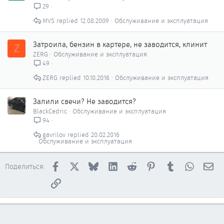
29
MVS
12.08.2009
Обслуживание и эксплуатация
Затроила, бензин в картере, не заводится, клинит
Z
ZERG
Обслуживание и эксплуатация
49
ZERG
10.10.2016
Обслуживание и эксплуатация
Залили свечи? Не заводится?
BlackCedric
Обслуживание и эксплуатация
94
gavrilov
20.02.2016
Обслуживание и эксплуатация
Facebook
X
Bluesky
LinkedIn
Reddit
Pinterest
Tumblr
WhatsAp
Эл
Поделиться:
Ссылка