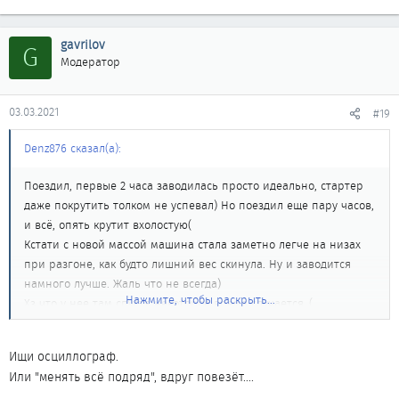
gavrilov
G
Модератор
03.03.2021
#19
Denz876 сказал(а):
Поездил, первые 2 часа заводилась просто идеально, стартер
даже покрутить толком не успевал) Но поездил еще пару часов,
и всё, опять крутит вхолостую(
Кстати с новой массой машина стала заметно легче на низах
при разгоне, как будто лишний вес скинула. Ну и заводится
намного лучше. Жаль что не всегда)
Нажмите, чтобы раскрыть...
Хз что у нее там спустя некоторое время случается..(
Ищи осциллограф.
Или "менять всё подряд", вдруг повезёт....