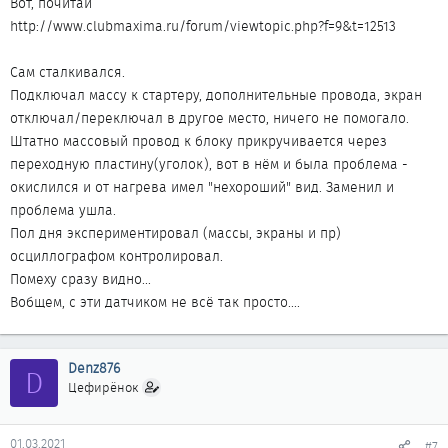
Вот, почитай
http://www.clubmaxima.ru/forum/viewtopic.php?f=9&t=12513
Сам сталкивался.
Подключал массу к стартеру, дополнительные провода, экран
отключал/переключал в другое место, ничего не помогало.
Штатно массовый провод к блоку прикручивается через
переходную пластину(уголок), вот в нём и была проблема -
окислился и от нагрева имел "нехороший" вид. Заменил и
проблема ушла.
Пол дня экспериментировал (массы, экраны и пр)
осциллографом контролировал.
Помеху сразу видно...
Вобщем, с эти датчиком не всё так просто....
Denz876
D
Цефирёнок
01.03.2021
#7