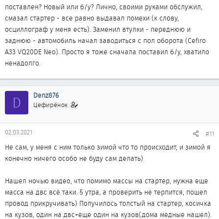
поставлен? Новый или б/у? Лично, своими руками обслужил,
смазал стартер - все равно выдавал помехи (к слову,
осциллограф у меня есть). Заменил втулки - переднюю и
заднюю - автомобиль начал заводиться с пол оборота (Cefiro
A33 VQ20DE Neo). Просто я тоже сначала поставил б/у, хватило
ненадолго.
Denz876
D
Цефирёнок
02.03.2021
#11
Не сам, у меня с ним только зимой что то происходит, и зимой я
конечно ничего особо не буду сам делать)
Нашел ночью видео, что помимо массы на стартер, нужна еще
масса на двс всё таки. 5 утра, а проверить не терпится, пошел
провод прикручивать) Получилось толстый на стартер, косичка
на кузов, один на двс+еще один на кузов(дома медные нашел).