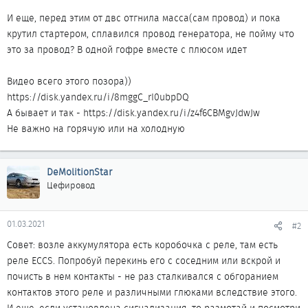
И еще, перед этим от двс отгнила масса(сам провод) и пока
крутил стартером, сплавился провод генератора, не пойму что
это за провод? В одной гофре вместе с плюсом идет
Видео всего этого позора))
https://disk.yandex.ru/i/8mggC_rI0ubpDQ
А бывает и так - https://disk.yandex.ru/i/z4f6CBMgvJdwJw
Не важно на горячую или на холодную
DeMolitionStar
Цефировод
01.03.2021
#2
Совет: возле аккумулятора есть коробочка с реле, там есть
реле ECCS. Попробуй перекинь его с соседним или вскрой и
почисть в нем контакты - не раз сталкивался с обгоранием
контактов этого реле и различными глюками вследствие этого.