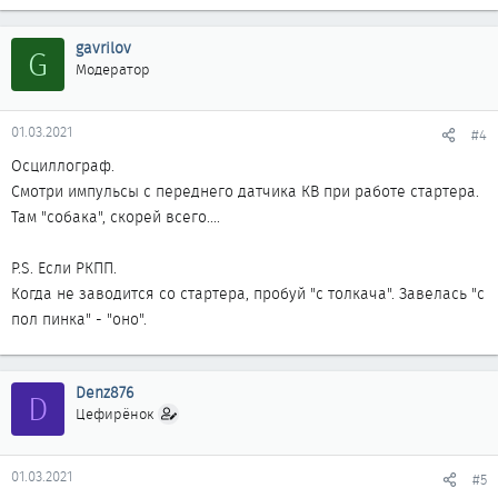
gavrilov
G
Модератор
01.03.2021
#4
Осциллограф.
Смотри импульсы с переднего датчика КВ при работе стартера.
Там "собака", скорей всего....
P.S. Если РКПП.
Когда не заводится со стартера, пробуй "с толкача". Завелась "с
пол пинка" - "оно".
Denz876
D
Цефирёнок
01.03.2021
#5