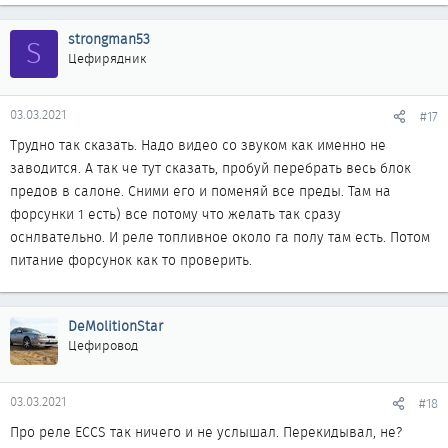
strongman53
S
Цефирядник
03.03.2021
#17
Трудно так сказать. Надо видео со звуком как именно не
заводится. А так че тут сказать, пробуй перебрать весь блок
предов в салоне. Сними его и поменяй все преды. Там на
форсунки 1 есть) все потому что желать так сразу
оснлвательно. И реле топливное около га полу там есть. Потом
питание форсунок как то проверить.
DeMolitionStar
Цефировод
03.03.2021
#18
Про реле ECCS так ничего и не услышал. Перекидывал, не?