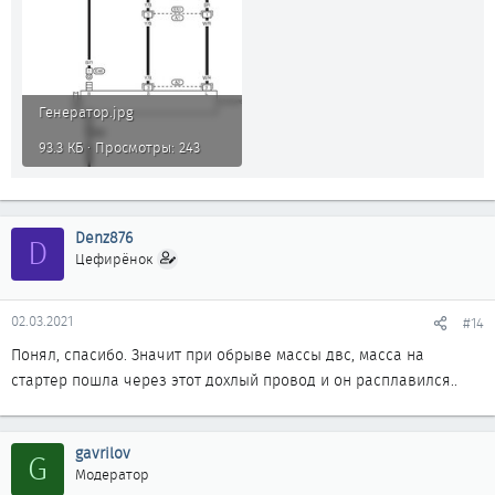
Генератор.jpg
93.3 КБ · Просмотры: 243
Denz876
D
Цефирёнок
02.03.2021
#14
Понял, спасибо. Значит при обрыве массы двс, масса на
стартер пошла через этот дохлый провод и он расплавился..
gavrilov
G
Модератор