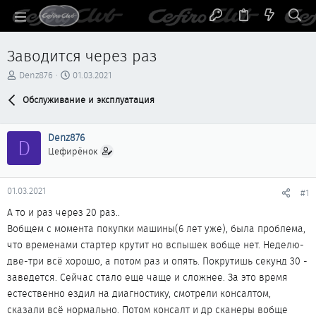
Заводится через раз
А
Д
Denz876
01.03.2021
в
а
т
Обслуживание и эксплуатация
т
о
а
р
н
Denz876
т
а
D
е
ч
Цефирёнок
м
а
ы
л
а
01.03.2021
#1
А то и раз через 20 раз..
Вобщем с момента покупки машины(6 лет уже), была проблема,
что временами стартер крутит но вспышек вобще нет. Неделю-
две-три всё хорошо, а потом раз и опять. Покрутишь секунд 30 -
заведется. Сейчас стало еще чаще и сложнее. За это время
естественно ездил на диагностику, смотрели консалтом,
сказали всё нормально. Потом консалт и др сканеры вобще