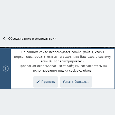
Обслуживание и эксплуатация
На данном сайте используются cookie-файлы, чтобы
персонализировать контент и сохранить Ваш вход в систему,
Обратная связь
Условия и правила
если Вы зарегистрируетесь.
Политика конфиденциальности
Помощь
Главная
R
Продолжая использовать этот сайт, Вы соглашаетесь на
S
использование наших cookie-файлов.
S
®
Community platform by XenForo
© 2010-2025 XenForo Ltd.
|
Style and
Принять
Узнать больше....
®
add-ons by ThemeHouse
Перевод от Jumuro
Верх
Низ