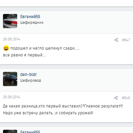
Евгений55
Цефирядник
Все руки не доходили)!
28.08.2014
#547
В ответку)))
подошел и нагло щелкнул сзади......
все равно я первый....
den-bldr
Цефировод
28.08.2014
#548
Да какая разница,кто первый выставил)?Главное результат!!!
Надо уже встречу делать...и собирать урожай!
Евгений55