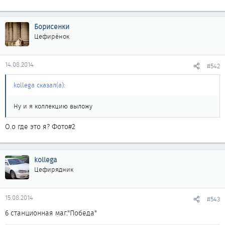
Борисенки
Цефирёнок
14.08.2014
#542
kollega сказал(а):
Ну и я коллекцию выложу
О.о где это я? Фото#2
kollega
Цефирядник
15.08.2014
#543
6 станционная маг."Победа"