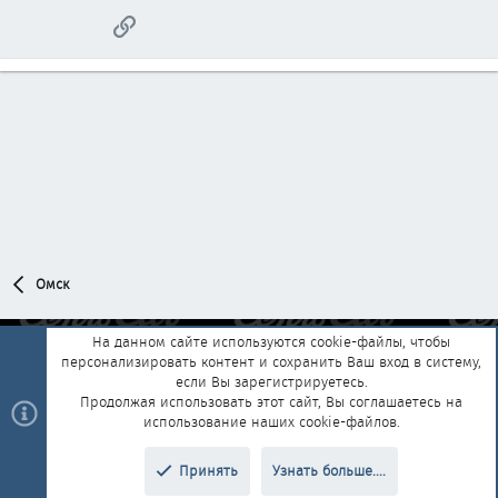
Ссылка
Омск
На данном сайте используются cookie-файлы, чтобы
персонализировать контент и сохранить Ваш вход в систему,
Обратная связь
Условия и правила
если Вы зарегистрируетесь.
Политика конфиденциальности
Помощь
Главная
R
Продолжая использовать этот сайт, Вы соглашаетесь на
S
использование наших cookie-файлов.
S
®
Community platform by XenForo
© 2010-2025 XenForo Ltd.
|
Style and
Принять
Узнать больше....
®
add-ons by ThemeHouse
Перевод от Jumuro
Верх
Низ