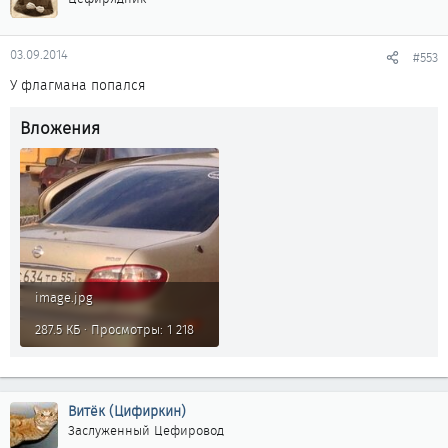
03.09.2014
#553
У флагмана попался
Вложения
image.jpg
287.5 КБ · Просмотры: 1 218
Витёк (Цифиркин)
Заслуженный Цефировод