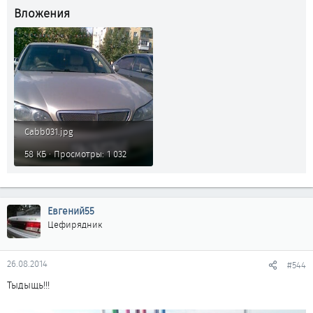
Вложения
Cabb031.jpg
58 КБ · Просмотры: 1 032
Евгений55
Цефирядник
26.08.2014
#544
Тыдыщь!!!