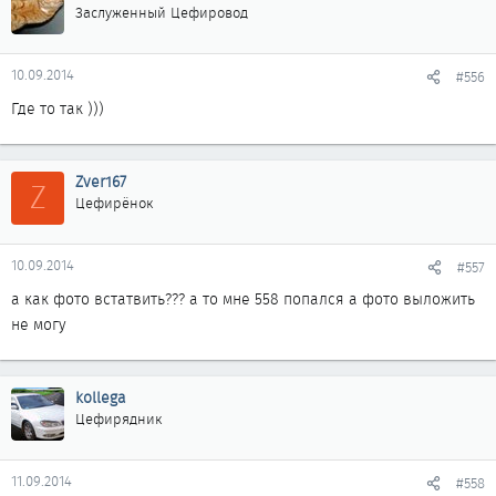
Заслуженный Цефировод
10.09.2014
#556
Где то так )))
Zver167
Z
Цефирёнок
10.09.2014
#557
а как фото встатвить??? а то мне 558 попался а фото выложить
не могу
kollega
Цефирядник
11.09.2014
#558