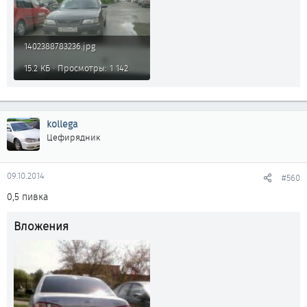
1402388783236.jpg
15.2 КБ · Просмотры: 1 142
kollega
Цефирядник
09.10.2014
#560
0,5 пивка
Вложения