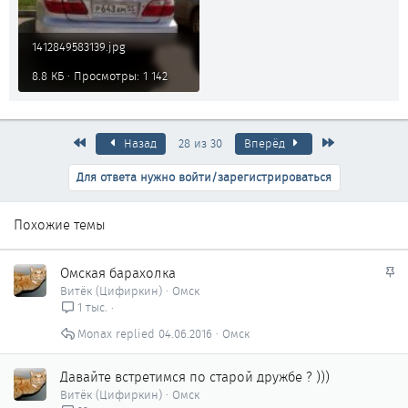
1412849583139.jpg
8.8 КБ · Просмотры: 1 142
Первый
Последняя
Назад
28 из 30
Вперёд
Для ответа нужно войти/зарегистрироваться
Похожие темы
З
Омская барахолка
а
Витёк (Цифиркин)
Омск
к
1 тыс.
р
Monax
04.06.2016
Омск
е
п
л
Давайте встретимся по старой дружбе ? )))
е
Витёк (Цифиркин)
Омск