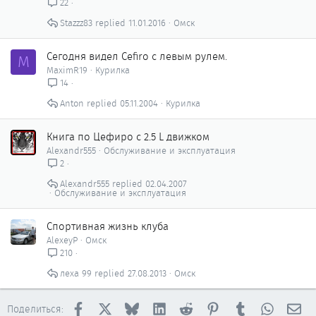
н
22
о
Stazzz83
11.01.2016
Омск
Сегодня видел Cefiro с левым рулем.
M
MaximR19
Курилка
14
Anton
05.11.2004
Курилка
Книга по Цефиро с 2.5 L движком
Alexandr555
Обслуживание и эксплуатация
2
Alexandr555
02.04.2007
Обслуживание и эксплуатация
Спортивная жизнь клуба
AlexeyP
Омск
210
леха 99
27.08.2013
Омск
Facebook
X
Bluesky
LinkedIn
Reddit
Pinterest
Tumblr
WhatsAp
Эл
Поделиться: