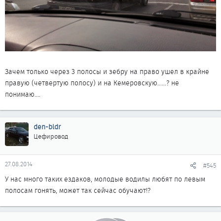
Зачем только через 3 полосы и зебру на право ушел в крайне
правую (четвертую полосу) и на Кемеровскую......? не
понимаю....
den-bldr
Цефировод
27.08.2014
#545
У нас много таких ездаков, молодые водилы любят по левым
полосам гонять, может так сейчас обучают!?