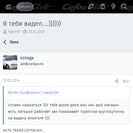
Я тебя видел....))))))
А
Д
hgkmtf
20.10.2010
в
а
т
Омск
т
о
а
р
н
kollega
т
а
е
ч
Цефирядник
м
а
ы
л
а
13.08.2014
#541
Витёк (Цифиркин) сказал(а):
Успеем нажраться )))У тебя возле дома вон нех..вый магазин
есть, который работает как показывает практика круглосуточно
на выдачу алкоголя ))))
есть такой,согласен,