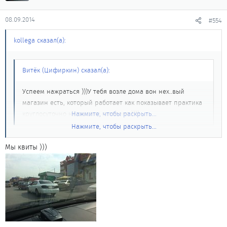
08.09.2014
#554
kollega сказал(а):
Витёк (Цифиркин) сказал(а):
Успеем нажраться )))У тебя возле дома вон нех..вый
магазин есть, который работает как показывает практика
круглосуточно на выдачу алкоголя ))))
Нажмите, чтобы раскрыть...
Нажмите, чтобы раскрыть...
есть такой,согласен,
Мы квиты )))