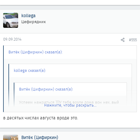
kollega
Цефирядник
09.09.2014
#555
Витёк (Цифиркин) сказал(а):
kollega сказал(а):
Витёк (Цифиркин) сказал(а):
Успеем нажраться )))У тебя возле дома вон нех..вый
Нажмите, чтобы раскрыть...
магазин есть, который работает как показывает
практика круглосуточно на выдачу алкоголя ))))
Нажмите, чтобы раскрыть...
в десятых числах августа вроде это.
Нажмите, чтобы раскрыть...
есть такой,согласен,
Мы квиты )))
Витёк (Цифиркин)