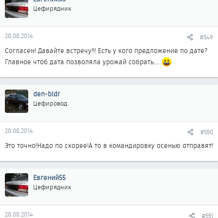
Цефирядник
28.08.2014
#549
Согласен! Давайте встречу!!! Есть у кого предложение по дате?
Главное чтоб дата позволяла урожай собрать....
den-bldr
Цефировод
28.08.2014
#550
Это точно!Надо по скорее!А то в командировку осенью отправят!
Евгений55
Цефирядник
28.08.2014
#551