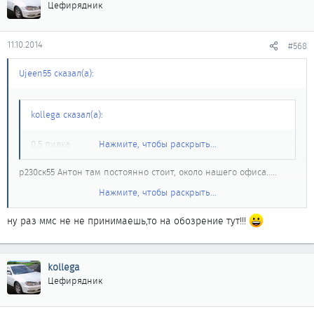
Цефирядник
11.10.2014
#568
Ujeen55 сказал(а):
kollega сказал(а):
0,5 пивка
Нажмите, чтобы раскрыть...
р230ск55 Антон там постоянно стоит, около нашего офиса.....
Нажмите, чтобы раскрыть...
а меня где ночью поймал?
ну раз ммс не не принимаешь,то на обозрение тут!!!
kollega
Цефирядник