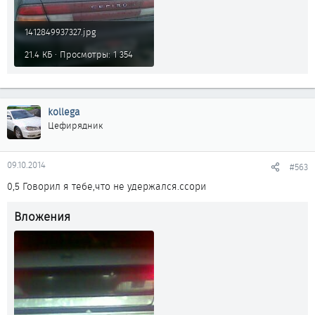
1412849937327.jpg
21.4 КБ · Просмотры: 1 354
kollega
Цефирядник
09.10.2014
#563
0,5 Говорил я тебе,что не удержался.ссори
Вложения