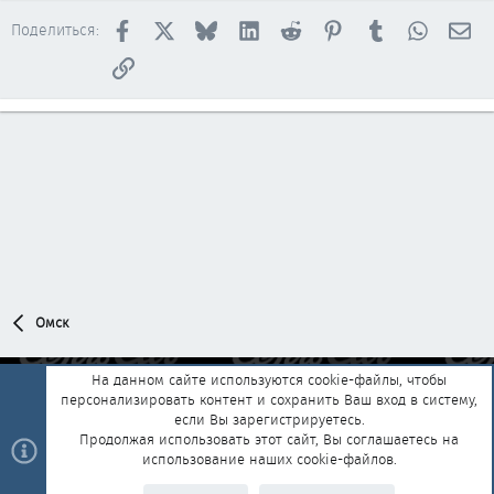
Facebook
X
Bluesky
LinkedIn
Reddit
Pinterest
Tumblr
WhatsAp
Эл
Поделиться:
Ссылка
Омск
На данном сайте используются cookie-файлы, чтобы
персонализировать контент и сохранить Ваш вход в систему,
Обратная связь
Условия и правила
если Вы зарегистрируетесь.
Политика конфиденциальности
Помощь
Главная
R
Продолжая использовать этот сайт, Вы соглашаетесь на
S
использование наших cookie-файлов.
S
®
Community platform by XenForo
© 2010-2025 XenForo Ltd.
|
Style and