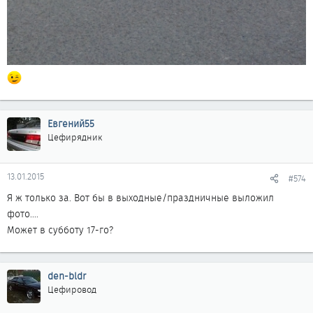
Евгений55
Цефирядник
13.01.2015
#574
Я ж только за. Вот бы в выходные/праздничные выложил
фото....
Может в субботу 17-го?
den-bldr
Цефировод