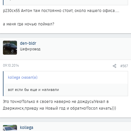
р230ск55 Антон там постоянно стоит, около нашего офиса.....
а меня где ночью поймал?
den-bldr
Цефировод
09.10.2014
#567
kollega сказал(а):
вот если бы еще и наливали
Это точно!Только я своего наверно не дождусь!Уехал в
Дзержинск,приеду на Новый год и обратно!Тосол качать)))
kollega