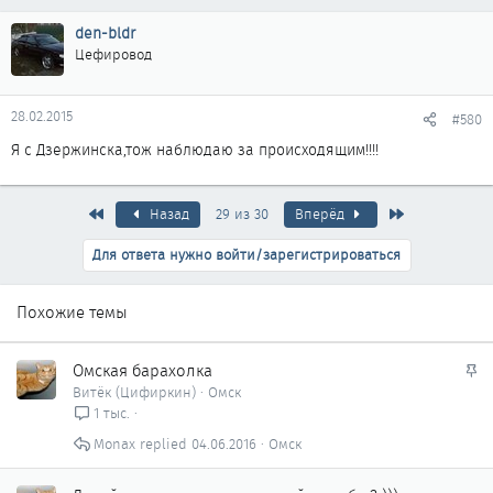
den-bldr
Цефировод
28.02.2015
#580
Я с Дзержинска,тож наблюдаю за происходящим!!!!
Первый
Последняя
Назад
29 из 30
Вперёд
Для ответа нужно войти/зарегистрироваться
Похожие темы
З
Омская барахолка
а
Витёк (Цифиркин)
Омск
к
1 тыс.
р
Monax
04.06.2016
Омск
е
п