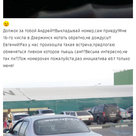
Должок за тобой Андрей!!!Выкладывай номер,сам приеду!Мне
16-го числа в Дзержинск мотать обратно,не дождусь!!!
Евгений!Раз у нас произошла такая встреча,предлогаю
обменяться пивком которое пьешь сам!!?Весьма интересно,не
так ли?)Тож номерочек пожалуйста,раз инициатива еб.т только
меня!