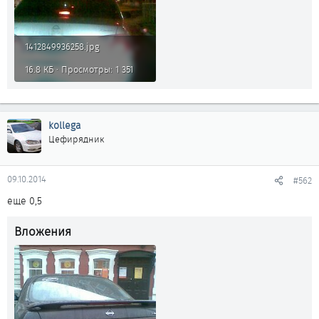
1412849936258.jpg
16.8 КБ · Просмотры: 1 351
kollega
Цефирядник
09.10.2014
#562
еще 0,5
Вложения