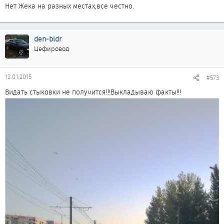
Нет Жека на разных местах,все честно.
den-bldr
Цефировод
12.01.2015
#573
Видать стыковки не получится!!!Выкладываю факты!!!