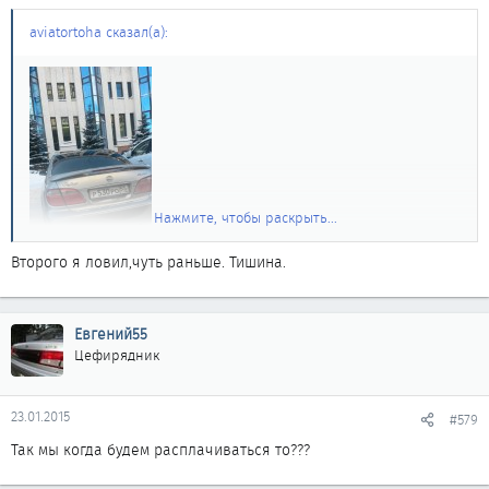
aviatortoha сказал(а):
Нажмите, чтобы раскрыть...
Второго я ловил,чуть раньше. Тишина.
]
А Ujen55 не заметил проскочил мимо причем дважды
Евгений55
Цефирядник
23.01.2015
#579
Так мы когда будем расплачиваться то???