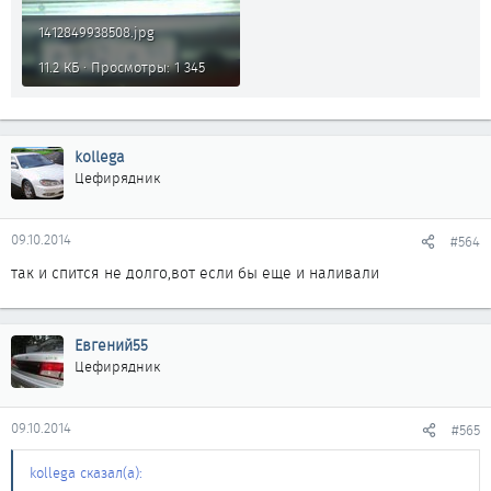
1412849938508.jpg
11.2 КБ · Просмотры: 1 345
kollega
Цефирядник
09.10.2014
#564
так и спится не долго,вот если бы еще и наливали
Евгений55
Цефирядник
09.10.2014
#565
kollega сказал(а):