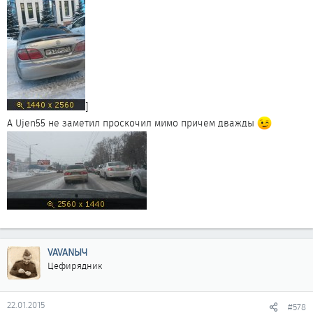
]
А Ujen55 не заметил проскочил мимо причем дважды
VAVANЫЧ
Цефирядник
22.01.2015
#578