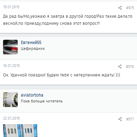
15.01.2015
#575
Да рад бы!Но,уезжаю я завтра в другой город!Раз такие дела,то
весной,по приезду,подниму снова этот вопрос!!!
Евгений55
Цефирядник
16.01.2015
#576
Ок. Удачной поездки! Будем тебя с нетерпением ждать! )))
aviatortoha
Пока больше читатель
22.01.2015
#577