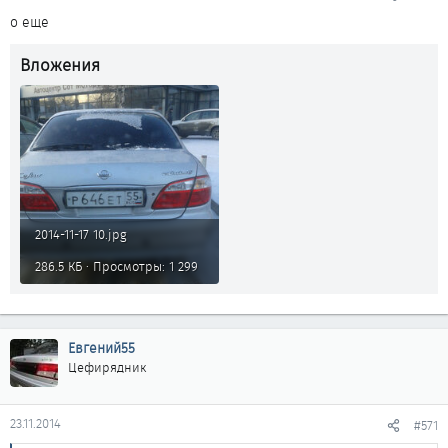
о еще
Вложения
2014-11-17 10.jpg
286.5 КБ · Просмотры: 1 299
Евгений55
Цефирядник
23.11.2014
#571