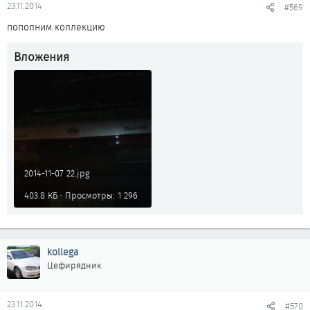
23.11.2014
#569
пополним коллекцию
Вложения
2014-11-07 22.jpg
403.8 КБ · Просмотры: 1 296
kollega
Цефирядник
23.11.2014
#570