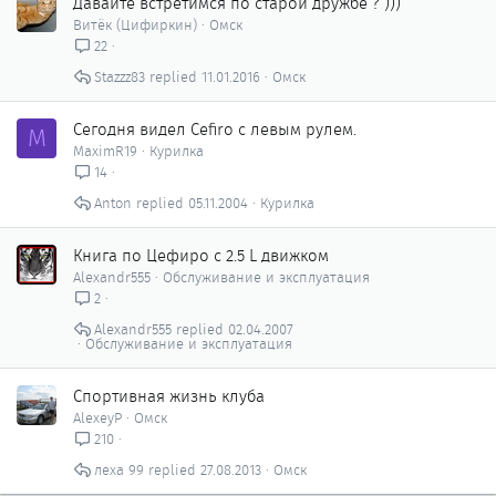
л
Давайте встретимся по старой дружбе ? )))
е
Витёк (Цифиркин)
Омск
н
22
о
Stazzz83
11.01.2016
Омск
Сегодня видел Cefiro с левым рулем.
M
MaximR19
Курилка
14
Anton
05.11.2004
Курилка
Книга по Цефиро с 2.5 L движком
Alexandr555
Обслуживание и эксплуатация
2
Alexandr555
02.04.2007
Обслуживание и эксплуатация
Спортивная жизнь клуба
AlexeyP
Омск
210
леха 99
27.08.2013
Омск