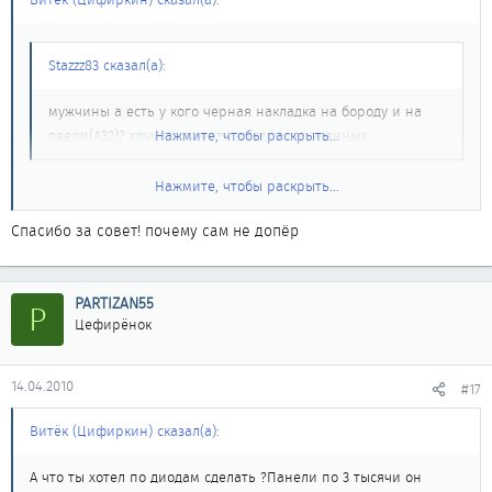
Stazzz83 сказал(а):
мужчины а есть у кого черная накладка на бороду и на
двери(А32)? хочу поставить вместо деревянных
Нажмите, чтобы раскрыть...
Нажмите, чтобы раскрыть...
Нету, но могу посоветовать. Просто покупай черную плёнку и
заклей нахрен! Красивее будет, как новая. Почему под карбон
Спасибо за совет! почему сам не допёр
можно клеить, а просто черный нельзя! Кстати себе наверное
так и сделаю, надо обновить внешний вид своего шикарного
чёрного салона. Или покрасить кстати тоже вариант не плохой.
PARTIZAN55
P
Цефирёнок
14.04.2010
#17
Витёк (Цифиркин) сказал(а):
А что ты хотел по диодам сделать ?Панели по 3 тысячи он