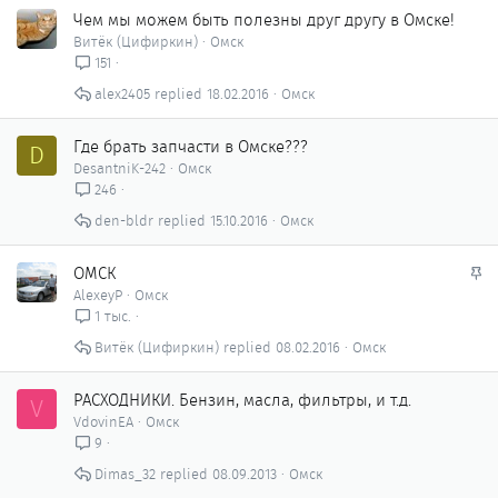
Чем мы можем быть полезны друг другу в Омске!
Витёк (Цифиркин)
Омск
151
alex2405
18.02.2016
Омск
Где брать запчасти в Омске???
D
DesantniK-242
Омск
246
den-bldr
15.10.2016
Омск
З
ОМСК
а
AlexeyP
Омск
к
1 тыс.
р
Витёк (Цифиркин)
08.02.2016
Омск
е
п
л
РАСХОДНИКИ. Бензин, масла, фильтры, и т.д.
V
е
VdovinEA
Омск
н
9
о
Dimas_32
08.09.2013
Омск