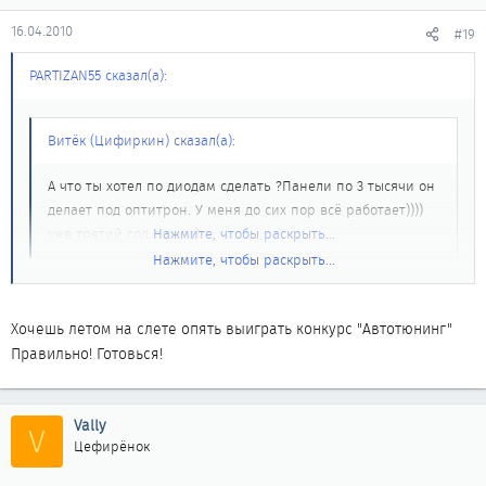
16.04.2010
#19
PARTIZAN55 сказал(а):
Витёк (Цифиркин) сказал(а):
А что ты хотел по диодам сделать ?Панели по 3 тысячи он
делает под оптитрон. У меня до сих пор всё работает))))
уже третий год пошел)
Нажмите, чтобы раскрыть...
Нажмите, чтобы раскрыть...
нужны диоды или может он сделает, хочу чтоб в салоне ручки
дверей светились ( но не очень ярко) и снаружи тоже, но
Хочешь летом на слете опять выиграть конкурс "Автотюнинг"
только на снатие с сигнашки, чтоб включались. Еще хочу
Правильно! Готовься!
движку засветить.
Vally
V
Цефирёнок