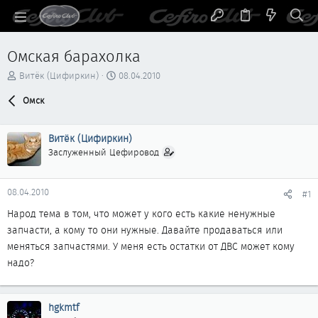
Омская барахолка
А
Д
Витёк (Цифиркин)
08.04.2010
в
а
т
Омск
т
о
а
р
н
Витёк (Цифиркин)
т
а
е
ч
Заслуженный Цефировод
м
а
ы
л
а
08.04.2010
#1
Народ тема в том, что может у кого есть какие ненужные
запчасти, а кому то они нужные. Давайте продаваться или
меняться запчастями. У меня есть остатки от ДВС может кому
надо?
hgkmtf