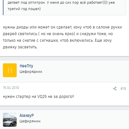
делает под оптитрон. У меня до сих пор всё работает)))) уже
третий год пошел)
нужны диоды или может он сделает, хочу чтоб в салоне ручки
дверей светились ( но не очень ярко) и снаружи тоже, но
только на снатие с сигнашки, чтоб включались. Еще хочу
движку засветить.
HeeTriy
H
Цефирядник
15.04.2010
#18
нужен стартер на VQ25 не за дорого!!
AlexeyP
Цефирянин