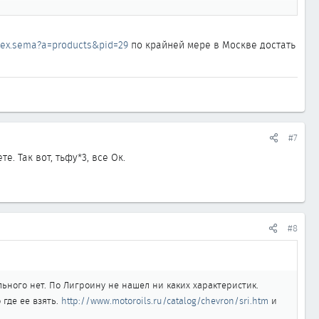
ndex.sema?a=products&pid=29
по крайней мере в Москве достать
#7
. Так вот, тьфу*3, все Ок.
#8
ьного нет. По Лигроину не нашел ни каких характеристик.
где ее взять.
http://www.motoroils.ru/catalog/chevron/sri.htm
и