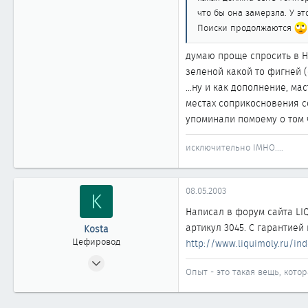
0
что бы она замерзла. У э
Поиски продолжаются
1 861
Новосибирск
думаю проще спросить в Ни
зеленой какой то фигней 
...ну и как дополнение, м
местах соприкосновения со
упоминали помоему о том ч
исключительно IMHO....
08.05.2003
K
Написал в форум сайта LI
артикул 3045. С гарантией
Kosta
Цефировод
http://www.liquimoly.ru/i
17.10.2002
Опыт - это такая вещь, котор
653
0