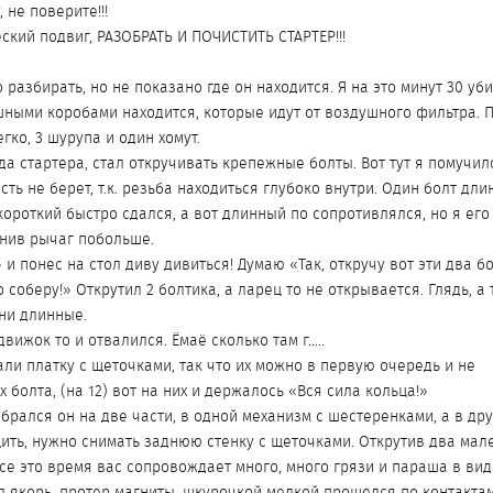
 не поверите!!!
ский подвиг, РАЗОБРАТЬ И ПОЧИСТИТЬ СТАРТЕР!!!
 разбирать, но не показано где он находится. Я на это минут 30 уби
шными коробами находится, которые идут от воздушного фильтра. 
гко, 3 шурупа и один хомут.
а стартера, стал откручивать крепежные болты. Вот тут я помучил
ть не берет, т.к. резьба находиться глубоко внутри. Один болт дл
 короткий быстро сдался, а вот длинный по сопротивлялся, но я его
нив рычаг побольше.
 и понес на стол диву дивиться! Думаю «Так, откручу вот эти два б
 соберу!» Открутил 2 болтика, а ларец то не открывается. Глядь, а
они длинные.
движок то и отвалился. Ёмаё сколько там г…..
ли платку с щеточками, так что их можно в первую очередь и не
 болта, (на 12) вот на них и держалось «Вся сила кольца!»
обрался он на две части, в одной механизм с шестеренками, а в др
ить, нужно снимать заднюю стенку с щеточками. Открутив два мале
Все это время вас сопровождает много, много грязи и параша в ви
л якорь, протер магниты, шкурочкой мелкой прошелся по контактам