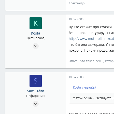
Александр
18.04.2003
K
Ну кто скажет про смазки
Везде пока фигурирует наш
Kosta
Цефировод
http://www.motoroils.ru/ca
17.10.2002
что бы она замерзла. У эт
покруче. Поиски продолж
653
0
Опыт - это такая вещь, котор
861
Новосибирск
www.m-f.ru
18.04.2003
S
Kosta сказал(а):
Saw Cefiro
Цефирянин
У этой ссылки: Эксплуата
13.05.2002
479