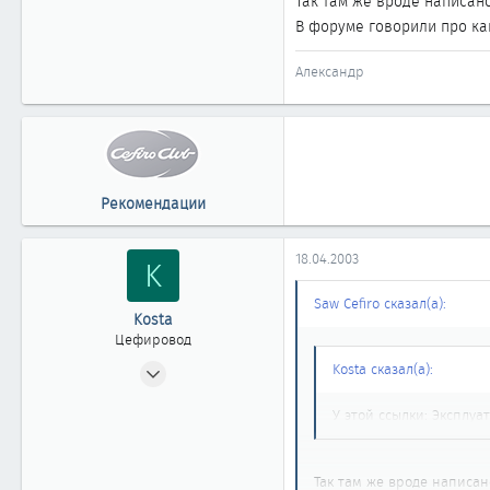
Так там же вроде написано,
0
В форуме говорили про ка
361
Нижневартовск
Александр
Рекомендации
18.04.2003
K
Saw Cefiro сказал(а):
Kosta
Цефировод
17.10.2002
Kosta сказал(а):
653
У этой ссылки: Эксплу
0
861
Новосибирск
Так там же вроде написано