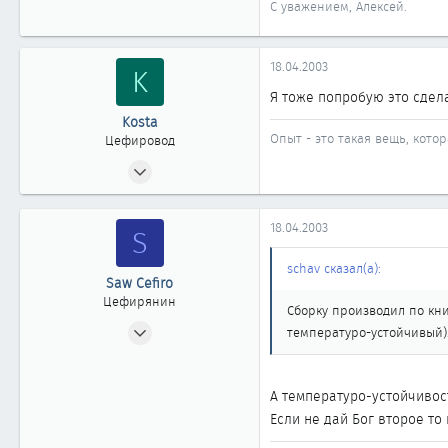
С уважением, Алексей.
18.04.2003
K
Я тоже попробую это сдел
Kosta
Опыт - это такая вещь, котор
Цефировод
17.10.2002
653
0
18.04.2003
S
861
Новосибирск
schav сказал(а):
Saw Cefiro
www.m-f.ru
Цефирянин
Сборку производил по кни
13.05.2002
температуро-устойчивый)
479
0
А температуро-устойчивос
361
Если не дай Бог второе т
Нижневартовск