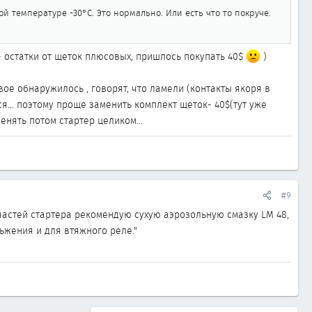
й температуре -30°С. Это нормально. Или есть что то покруче.
- остатки от щеток плюсовых, пришлось покупать 40$
)
вое обнаружилось , говорят, что ламели (контакты якоря в
... поэтому проще заменить комплект щеток- 40$(тут уже
енять потом стартер целиком...
#9
 частей стартера рекомендую сухую аэрозольную смазку LM 48,
льжения и для втяжного реле."