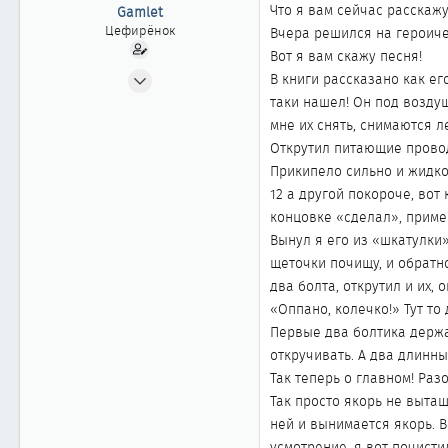
ы
л
Что я вам сейчас расскажу,
Gamlet
а
Цефирёнок
Вчера решился на героиче
Вот я вам скажу песня!
12.11.2002
В книги рассказано как его
31
таки нашел! Он под возду
0
мне их снять, снимаются ле
Открутил питающие провод
11
Прикипело сильно и жидкос
53
12 а другой покороче, вот
Новосибирск
концовке «сделал», приме
Вынул я его из «шкатулки»
щеточки почищу, и обратно
два болта, открутил и их, 
«Оппано, колечко!» Тут то 
Первые два болтика держа
откручивать. А два длинных
Так теперь о главном! Раз
Так просто якорь не вытащ
ней и вынимается якорь. 
усмотрение, я вот почисти