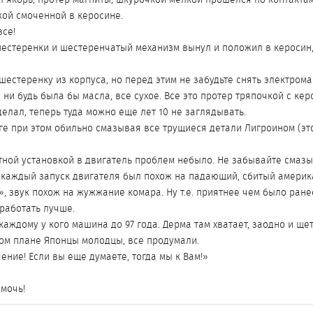
кой смоченной в керосине.
все!
шестеренки и шестеренчатый механизм вынул и положил в керосин, 
стеренку из корпуса, но перед этим не забудьте снять электромаг
е ни будь была бы масла, все сухое. Все это протер тряпочкой с к
делал, теперь туда можно еще лет 10 не заглядывать.
ге при этом обильно смазывая все трущиеся детали Лигроином (эт
атной установкой в двигатель проблем небыло. Не забывайте смазы
 каждый запуск двигателя был похож на падающий, сбитый амери
», звук похож на жужжание комара. Ну т.е. приятнее чем было ране
работать лучше.
каждому у кого машина до 97 года. Дерма там хватает, заодно и ще
том плане Японцы молодцы, все продумали.
чение! Если вы еще думаете, тогда мы к Вам!»
омочь!