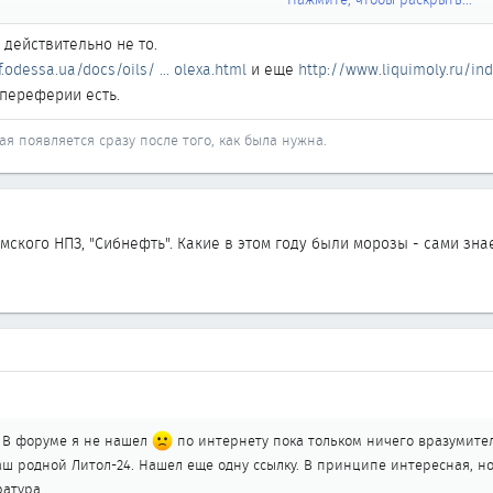
кую-то авиационную смазку, вот только где её брать простым людям.
действительно не то.
.odessa.ua/docs/oils/ ... olexa.html
и еще
http://www.liquimoly.ru/i
 переферии есть.
ая появляется сразу после того, как была нужна.
ского НПЗ, "Сибнефть". Какие в этом году были морозы - сами знаете
. В форуме я не нашел
по интернету пока тольком ничего вразумител
ш родной Литол-24. Нашел еще одну ссылку. В принципе интересная, но 
ратура