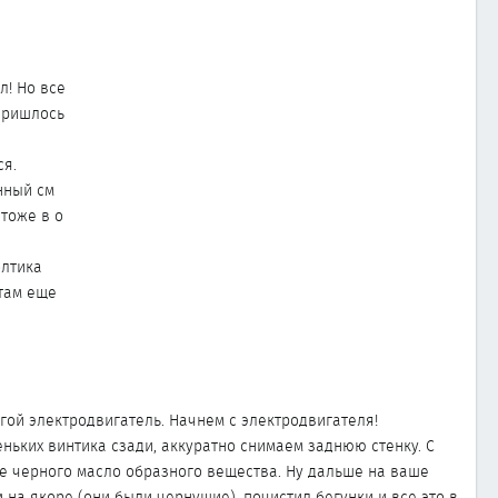
л! Но все
Пришлось
ся.
инный см
 тоже в о
олтика
 там еще
угой электродвигатель. Начнем с электродвигателя!
ньких винтика сзади, аккуратно снимаем заднюю стенку. С
де черного масло образного вещества. Ну дальше на ваше
 на якоре (они были чернущие), почистил бегунки и все это в