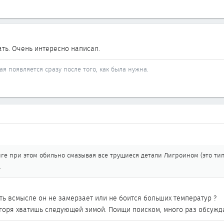
ать. Очень интересно написал.
ая появляется сразу после того, как была нужна.
ге при этом обильно смазывая все трущиеся детали Лигроином (это ти
.
ть всмысле он не замерзает или не боится больших температур ?
о горя хватишь следующей зимой. Поищи поиском, много раз обсужд