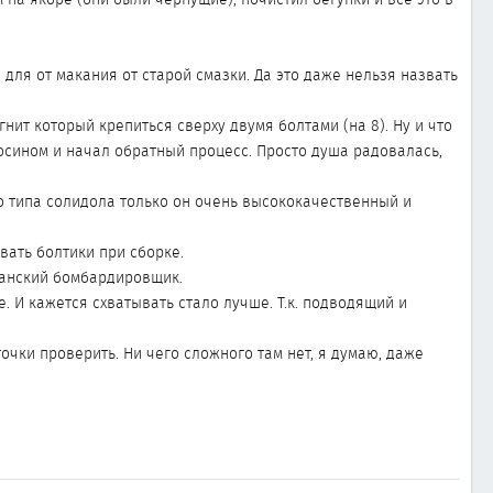
для от макания от старой смазки. Да это даже нельзя назвать
нит который крепиться сверху двумя болтами (на 8). Ну и что
еросином и начал обратный процесс. Просто душа радовалась,
о типа солидола только он очень высококачественный и
вать болтики при сборке.
канский бомбардировщик.
е. И кажется схватывать стало лучше. Т.к. подводящий и
точки проверить. Ни чего сложного там нет, я думаю, даже