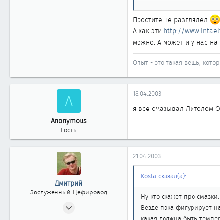
В форуме говорили про ка
www.m-f.ru
Простите не разглядел
А как эти
http://www.intaelf
можно. А может и у нас на
Опыт - это такая вещь, котор
18.04.2003
A
я все смазывал Литолом Ом
Anonymous
Гость
21.04.2003
Kosta сказал(а):
Дмитрий
Заслуженный Цефировод
Ну кто скажет про смазки
10.06.2002
Везде пока фигурирует на
1 744
какая должна быть темпе