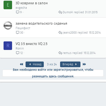
3D коврики в салон
E
evgesha
DumoH
31.01.2015
9
замена водительского сиденья
Пацифист
jeans2000
15.12.2014
30
VQ 3.5 вместо VQ 2.5
R
Ronin
remus
15.12.2014
12
Первый
Последняя
Назад
3 из 24
Вперёд
Вам необходимо войти или зарегистрироваться, чтобы
размещать здесь сообщения.