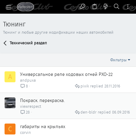
Тюнинг
Тюнинг и любые другие модификации наших автомобилей
Технический раздел
Фильтры
Универсальное реле ходовых огней РХО-22
A
andpuxa
pivik
28.11.2016
8
Покраск. перекраска.
viewrespect
den-bldr
06.09.2016
28
габариты на крыльях
C
corvin