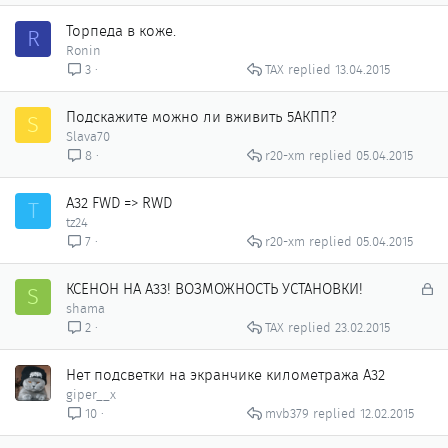
Торпеда в коже.
R
Ronin
ТАХ
13.04.2015
3
Подскажите можно ли вживить 5АКПП?
S
Slava70
r20-xm
05.04.2015
8
A32 FWD => RWD
T
tz24
r20-xm
05.04.2015
7
З
КСЕНОН НА А33! ВОЗМОЖНОСТЬ УСТАНОВКИ!
S
а
shama
к
ТАХ
23.02.2015
2
р
ы
Нет подсветки на экранчике километража А32
т
giper__x
о
mvb379
12.02.2015
10