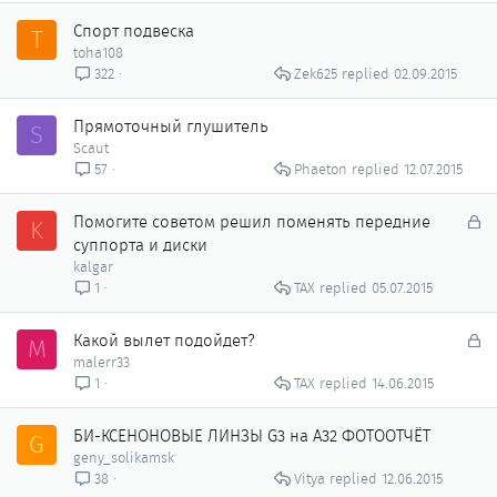
Спорт подвеска
T
toha108
Zek625
02.09.2015
322
Прямоточный глушитель
S
Scaut
Phaeton
12.07.2015
57
З
Помогите советом решил поменять передние
K
а
суппорта и диски
к
kalgar
р
ТАХ
05.07.2015
1
ы
т
З
Какой вылет подойдет?
M
о
а
malerr33
к
ТАХ
14.06.2015
1
р
ы
БИ-КСЕНОНОВЫЕ ЛИНЗЫ G3 на А32 ФОТООТЧЁТ
G
т
geny_solikamsk
о
Vitya
12.06.2015
38