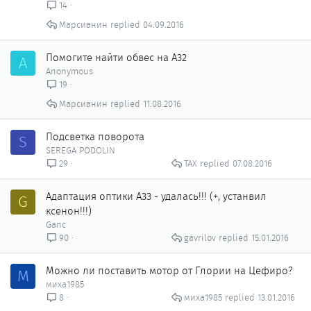
14
Марсианин
04.09.2016
Помогите найти обвес на А32
A
Anonymous
19
Марсианин
11.08.2016
Подсветка поворота
S
SEREGA PODOLIN
ТАХ
07.08.2016
29
Адаптация оптики А33 - удалась!!! (+, устанвил
G
ксенон!!!)
Ganc
gavrilov
15.01.2016
90
Можно ли поставить мотор от Глории на Цефиро?
М
миха1985
миха1985
13.01.2016
8